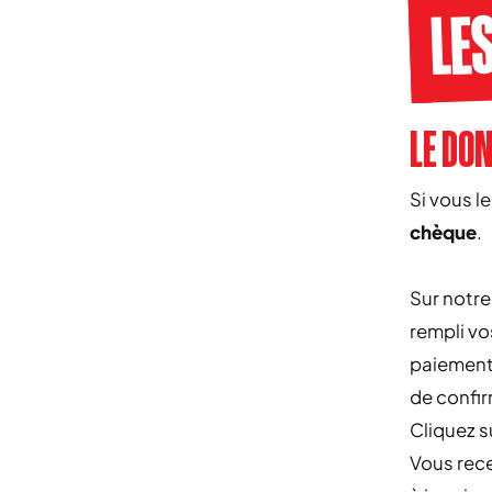
LE
LE DO
Si vous l
chèque
.
Sur notr
rempli v
paiement
de confir
Cliquez s
Vous rece