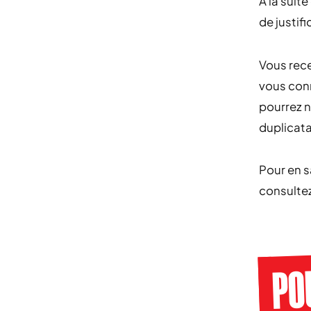
A la suit
de justifi
Vous rec
vous con
pourrez n
duplicata
Pour en s
consulte
PO