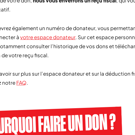
e de votre don,
nous vous enverrons un reçu fiscal
, qui vo
catif.
evrez également un numéro de donateur, vous permetta
necter à
votre espace donateur
. Sur cet espace personn
otamment consulter l’historique de vos dons et télécha
 de votre reçu fiscal.
avoir sur plus sur l’espace donateur et sur la déduction f
z notre
FAQ
.
URQUOI FAIRE UN DON ?