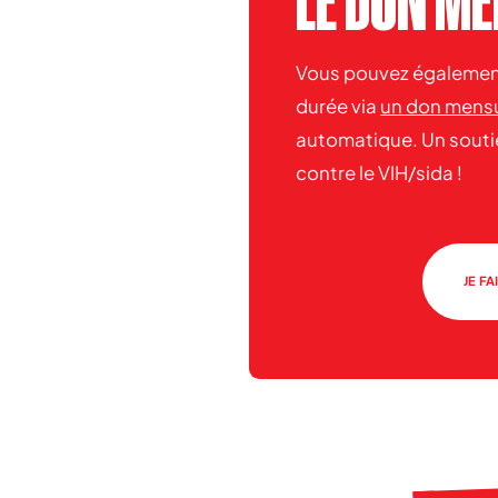
LE DON M
Vous pouvez également
durée via
un don mens
automatique. Un souti
contre le VIH/sida !
JE F