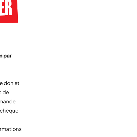
ER
n par
re don et
s de
demande
e chèque.
ormations