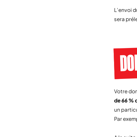
L’envoi d
sera prél
DO
Votre don
de 66 % 
un particu
Par exemp