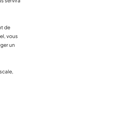
us servira
nt de
el, vous
rger un
iscale,