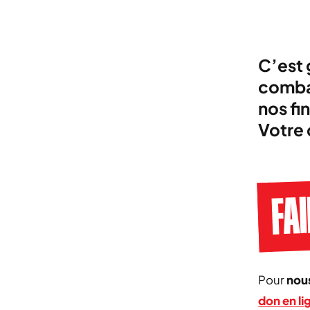
C’est 
combat
nos fi
Votre 
FAI
Pour
nous
don en li