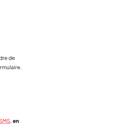
dre de
ormulaire.
 SMS
,
en