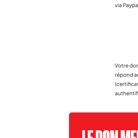
via Paypa
Votre don
répond a
(certific
authentif