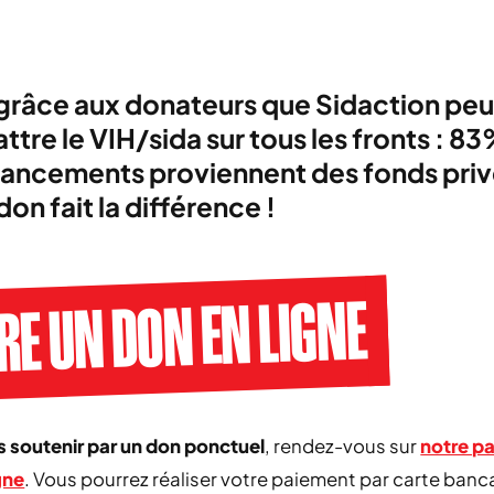
grâce aux donateurs que Sidaction peu
tre le VIH/sida sur tous les fronts : 8
nancements proviennent des fonds priv
don fait la différence !
RE UN DON EN LIGNE
 soutenir par un don ponctuel
, rendez-vous sur
notre p
gne
. Vous pourrez réaliser votre paiement par carte banc