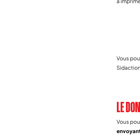
à imprime
Vous pou
Sidaction
LE DO
Vous pouv
envoyant