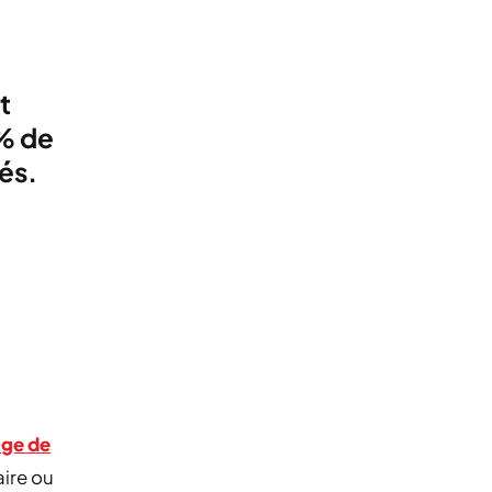
t
3% de
és.
age de
aire ou