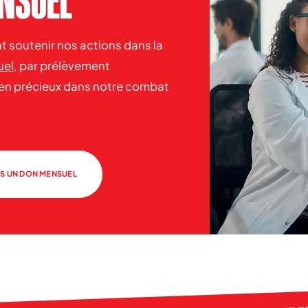
ENSUEL
 soutenir nos actions dans la
uel
, par prélèvement
en précieux dans notre combat
AIS UN DON MENSUEL