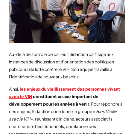
Au-delà de son rôle de bailleur, Sidaction participe aux
instances de discussion et d’orientation des politiques
publiques de lutte contre le VIH. Son équipe travaille à
l’identification de nouveaux besoins.
Ainsi,
les enjeux du vieillissement des personnes vivant
avec le VIH
constituent un axe important de
développement pour les années à venir
. Pour répondre à
ces enjeux, Sidaction coordonne le groupe «
Bien Vieillir
avec le VIH
», réunissant cliniciens, acteurs associatifs,
chercheurs et institutionnels, qui élabore des
recommandations pour répondre aux besoins spécifiques