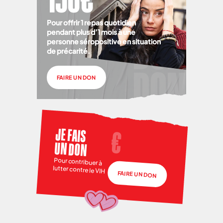
Pour offrir 1 repas quotidien
pendant plus d’1 mois à une
personne séropositive en situation
de précarité.
FAIRE UN DON
JE FAIS
UN DON
Pour contribuer à
lutter contre le VIH
FAIRE UN DON