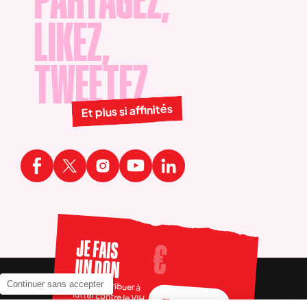
PARTAGEZ,
LIKEZ,
TWEETEZ
Et plus si affinités
JE FAIS
UN DON
Pour contribuer à
Continuer sans accepter
lutter contre le VIH
FAIRE UN DON