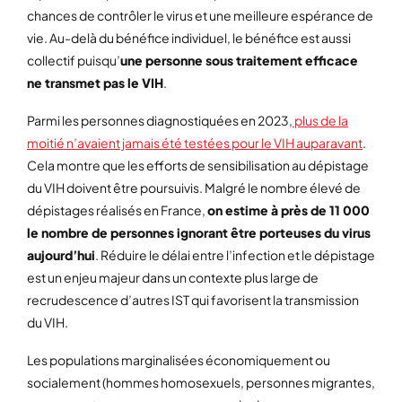
chances de contrôler le virus et une meilleure espérance de
vie. Au-delà du bénéfice individuel, le bénéfice est aussi
collectif puisqu’
une personne sous traitement efficace
ne transmet pas le VIH
.
Parmi les personnes diagnostiquées en 2023,
plus de la
moitié n’avaient jamais été testées pour le VIH auparavant
.
Cela montre que les efforts de sensibilisation au dépistage
du VIH doivent être poursuivis. Malgré le nombre élevé de
dépistages réalisés en France,
on estime à près de 11 000
le nombre de personnes ignorant être porteuses du virus
aujourd’hui
. Réduire le délai entre l’infection et le dépistage
est un enjeu majeur dans un contexte plus large de
recrudescence d’autres IST qui favorisent la transmission
du VIH.
Les populations marginalisées économiquement ou
socialement (hommes homosexuels, personnes migrantes,