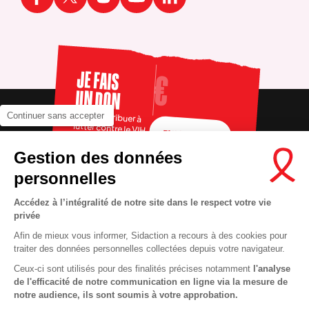
JE FAIS
UN DON
Pour contribuer à
Continuer sans accepter
lutter contre le VIH
FAIRE UN DON
Gestion des données
personnelles
Accédez à l’intégralité de notre site dans le respect votre vie
privée
Afin de mieux vous informer, Sidaction a recours à des cookies pour
traiter des données personnelles collectées depuis votre navigateur.
Ceux-ci sont utilisés pour des finalités précises notamment
l'analyse
RECRUTEMENT
Contact
de l'efficacité de notre communication en ligne via la mesure de
notre audience, ils sont soumis à votre approbation.
MENTIONS LÉGALES
Presse