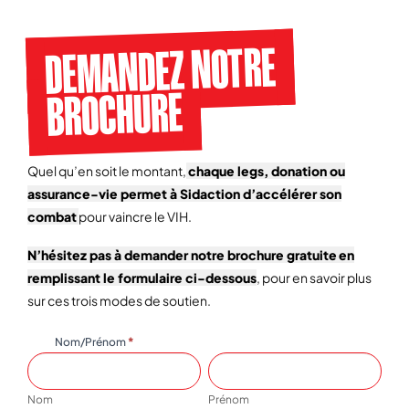
DEMANDEZ NOTRE
BROCHURE
Quel qu’en soit le montant,
chaque legs, donation ou
assurance-vie permet à Sidaction d’accélérer son
combat
pour vaincre le VIH.
N’hésitez pas à demander notre brochure gratuite
en
remplissant le formulaire ci-dessous
, pour en savoir plus
sur ces trois modes de soutien.
Nom/Prénom
*
Legs
If
Nom
Prénom
–
you
Demande
are
Nom
Prénom