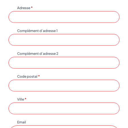
de
human,
Adresse
*
brochure
leave
this
field
blank.
Complément d’adresse 1
Complément d’adresse 2
Code postal
*
Ville
*
Email