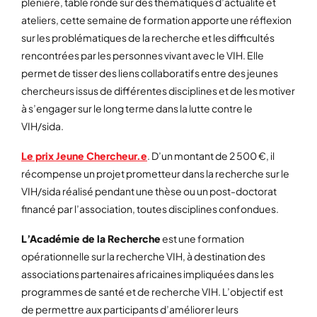
plénière, table ronde sur des thématiques d’actualité et
ateliers, cette semaine de formation apporte une réflexion
sur les problématiques de la recherche et les difficultés
rencontrées par les personnes vivant avec le VIH. Elle
permet de tisser des liens collaboratifs entre des jeunes
chercheurs issus de différentes disciplines et de les motiver
à s’engager sur le long terme dans la lutte contre le
VIH/sida.
Le prix Jeune Chercheur.e
. D’un montant de 2 500 €, il
récompense un projet prometteur dans la recherche sur le
VIH/sida réalisé pendant une thèse ou un post-doctorat
financé par l’association, toutes disciplines confondues.
L’Académie de la Recherche
est une formation
opérationnelle sur la recherche VIH, à destination des
associations partenaires africaines impliquées dans les
programmes de santé et de recherche VIH. L’objectif est
de permettre aux participants d’améliorer leurs