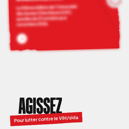
La 10ème édition de l’Université
des Jeunes Chercheurs (UJC)
aura lieu du 31 octobre au 6
novembre 2026.
AGISSEZ
Pour lutter contre le VIH/sida