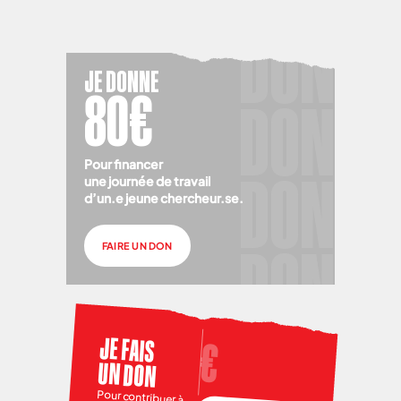
JE DONNE
80€
Pour financer
une journée de travail
d’un.e jeune chercheur.se.
FAIRE UN DON
JE FAIS
UN DON
Pour contribuer à