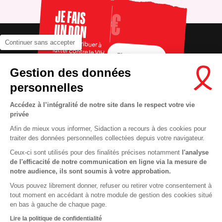
JE FAIS
UN DON
Pour contribuer à
Continuer sans accepter
lutter contre le VIH
FAIRE UN DON
Gestion des données
personnelles
Accédez à l’intégralité de notre site dans le respect votre vie
privée
Afin de mieux vous informer, Sidaction a recours à des cookies pour
traiter des données personnelles collectées depuis votre navigateur.
Ceux-ci sont utilisés pour des finalités précises notamment
l'analyse
RECRUTEMENT
Contact
de l'efficacité de notre communication en ligne via la mesure de
notre audience, ils sont soumis à votre approbation.
MENTIONS LÉGALES
Presse
Vous pouvez librement donner, refuser ou retirer votre consentement à
VIE PRIVÉE
FAQ
tout moment en accédant à notre module de gestion des cookies situé
COOKIES
Info santé
en bas à gauche de chaque page.
PLAN DU SITE
Espace donateurs
Lire la politique de confidentialité