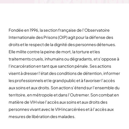
Fondée en 1996, la section française de l’Observatoire
Internationale des Prisons (OIP) agit pour la défense des
droits et le respect de la dignité des personnes détenues.
Elle milite contre la peine de mort, la torture et les
traitements cruels, inhumains ou dégradants, et s’oppose à
l’incarcération en tant que sanction pénale. Ses actions
visent à dresser l’état des conditions de détention, informer
les professionnels et le grand public et à favoriser l’accès
aux soins et aux droits. Son action s’étend sur l’ensemble du
territoire, en métropole et dans l’Outremer. Son combat en
matière de VIH vise l’accès aux soins et aux droits des
personnes vivant avec le VIH incarcérées et à l’accès aux
mesures de libération des malades.