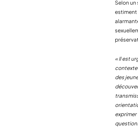
Selon un 
estiment 
alarmante
sexuellem
préservat
« Il est 
contexte 
des jeune
découver
transmiss
orientati
exprimer 
question