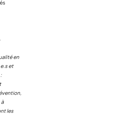
gés
.
ualité en
e.s et
:
t
évention,
 à
nt les