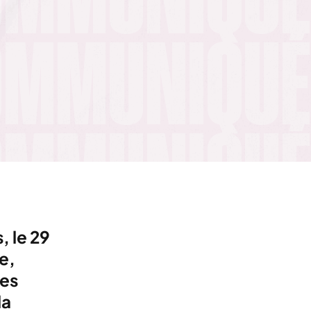
 le 29
e,
les
la