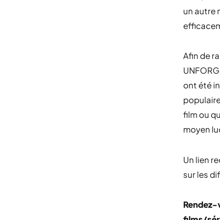
un autre 
efficacem
Afin de r
UNFORGET
ont été i
populaire
film ou q
moyen lud
Un lien r
sur les d
Rendez-
films/sér