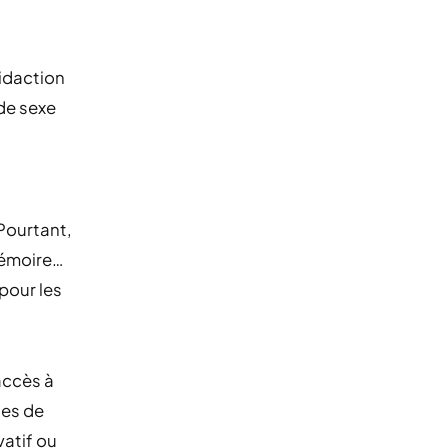
idaction
 de sexe
Pourtant,
 mémoire…
pour les
 accès à
nes de
vatif ou