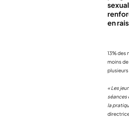
sexuali
renfor
en rais
13% des n
moins de 
plusieurs
« Les jeu
séances d
la pratiq
directric