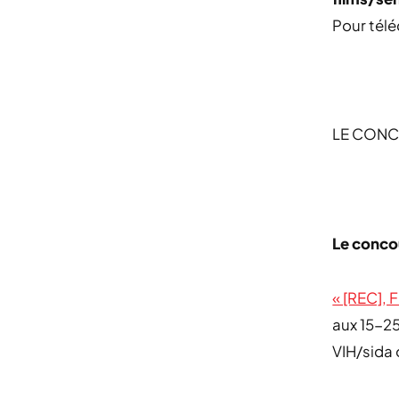
Pour télé
LE CONC
Le conco
« [REC], F
aux 15-25
VIH/sida