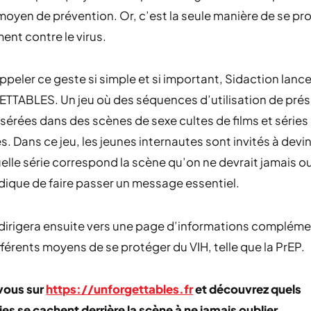
moyen de prévention. Or, c’est la seule manière de se pr
ent contre le virus.
appeler ce geste si simple et si important, Sidaction lanc
TABLES. Un jeu où des séquences d’utilisation de prés
nsérées dans des scènes de sexe cultes de films et séries
s. Dans ce jeu, les jeunes internautes sont invités à devin
uelle série correspond la scène qu’on ne devrait jamais ou
ique de faire passer un message essentiel.
edirigera ensuite vers une page d’informations compléme
ifférents moyens de se protéger du VIH, telle que la PrEP.
vous sur
https://unforgettables.fr
et découvrez quels
ies se cachent derrière la scène à ne jamais oublier.