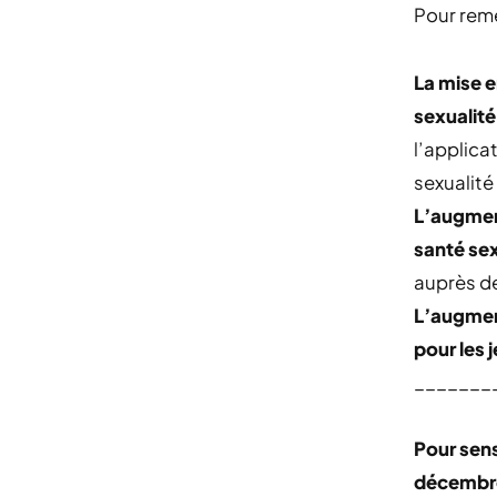
Pour remé
La mise 
sexualit
l’applica
sexualité
L’augment
santé sex
auprès d
L’augmen
pour les 
_______
Pour sens
décembr