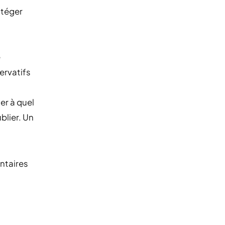
otéger
e
ervatifs
er à quel
blier. Un
ntaires