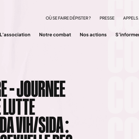
OÙ SE FAIRE DÉPISTER ?
PRESSE
APPELS 
L’association
Notre combat
Nos actions
S’informe
E – JOURNEE
 LUTTE
DA VIH/SIDA :