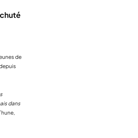
 chuté
jeunes de
 depuis
es
mais dans
Thune,