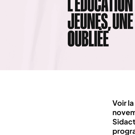
L’ÉDUCATION
JEUNES, UNE
OUBLIÉE
Voir 
novemb
Sidact
progra