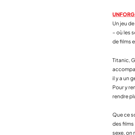
UNFORG
Un jeu de
– où les 
de films e
Titanic, 
accompag
il y a un
Pour y re
rendre p
Que ce so
des films
sexe, on 