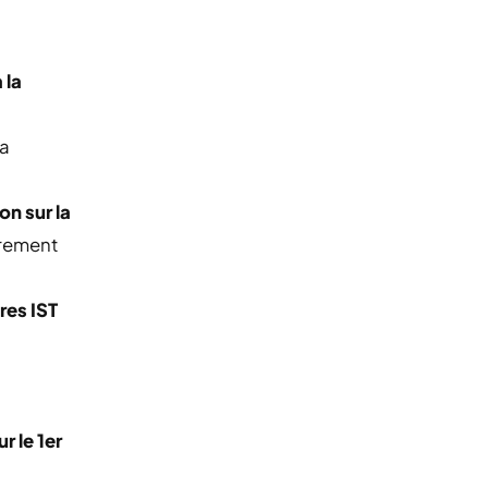
 la
la
n sur la
èrement
res IST
r le 1er