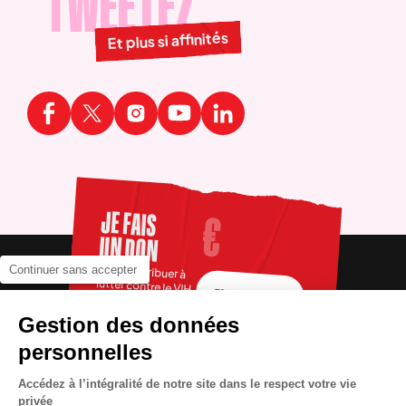
TWEETEZ
Et plus si affinités
JE FAIS
UN DON
Pour contribuer à
Continuer sans accepter
lutter contre le VIH
FAIRE UN DON
Gestion des données
personnelles
Accédez à l’intégralité de notre site dans le respect votre vie
privée