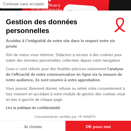
Pour contribuer à
Continuer sans accepter
lutter contre le VIH
FAIRE UN DON
Gestion des données
personnelles
Accédez à l’intégralité de notre site dans le respect votre vie
privée
Afin de mieux vous informer, Sidaction a recours à des cookies pour
traiter des données personnelles collectées depuis votre navigateur.
Ceux-ci sont utilisés pour des finalités précises notamment
l'analyse
RECRUTEMENT
Contact
de l'efficacité de notre communication en ligne via la mesure de
notre audience, ils sont soumis à votre approbation.
MENTIONS LÉGALES
Presse
Vous pouvez librement donner, refuser ou retirer votre consentement à
VIE PRIVÉE
FAQ
tout moment en accédant à notre module de gestion des cookies situé
COOKIES
Info santé
en bas à gauche de chaque page.
PLAN DU SITE
Espace donateurs
Lire la politique de confidentialité
Consentements certifiés par
Je choisis
OK pour moi