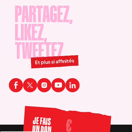
PARTAGEZ,
LIKEZ,
TWEETEZ
Et plus si affinités
JE FAIS
UN DON