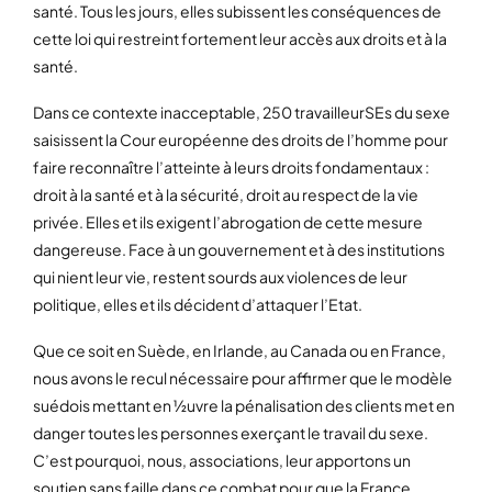
santé. Tous les jours, elles subissent les conséquences de
cette loi qui restreint fortement leur accès aux droits et à la
santé.
Dans ce contexte inacceptable, 250 travailleurSEs du sexe
saisissent la Cour européenne des droits de l’homme pour
faire reconnaître l’atteinte à leurs droits fondamentaux :
droit à la santé et à la sécurité, droit au respect de la vie
privée. Elles et ils exigent l’abrogation de cette mesure
dangereuse. Face à un gouvernement et à des institutions
qui nient leur vie, restent sourds aux violences de leur
politique, elles et ils décident d’attaquer l’Etat.
Que ce soit en Suède, en Irlande, au Canada ou en France,
nous avons le recul nécessaire pour affirmer que le modèle
suédois mettant en ½uvre la pénalisation des clients met en
danger toutes les personnes exerçant le travail du sexe.
C’est pourquoi, nous, associations, leur apportons un
soutien sans faille dans ce combat pour que la France