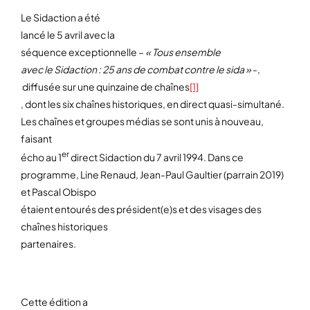
Le Sidaction a été
lancé le 5 avril avec la
séquence exceptionnelle –
« Tous ensemble
avec le Sidaction : 25 ans de combat contre le sida »
-,
diffusée sur une quinzaine de chaînes
[1]
, dont les six chaînes historiques, en direct quasi-simultané.
Les chaînes et groupes médias se sont unis à nouveau,
faisant
er
écho au 1
direct Sidaction du 7 avril 1994. Dans ce
programme, Line Renaud, Jean-Paul Gaultier (parrain 2019)
et Pascal Obispo
étaient entourés des président(e)s et des visages des
chaînes historiques
partenaires.
Cette édition a