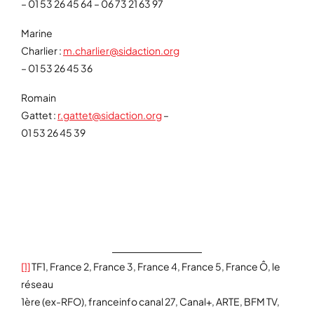
– 01 53 26 45 64 – 06 73 21 63 97
Marine
Charlier :
m.charlier@sidaction.org
– 01 53 26 45 36
Romain
Gattet :
r.gattet@sidaction.org
–
01 53 26 45 39
[1]
TF1, France 2, France 3, France 4, France 5, France Ô, le
réseau
1ère (ex-RFO), franceinfo canal 27, Canal+, ARTE, BFM TV,