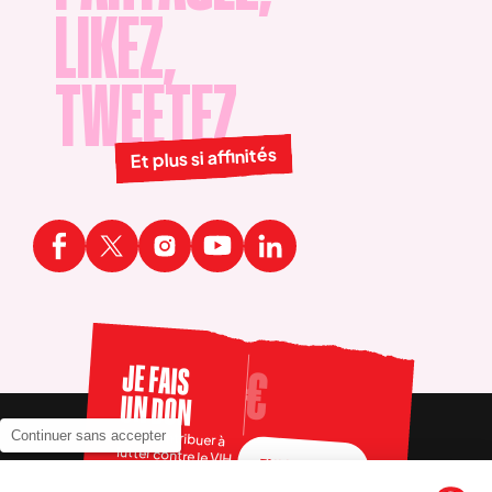
LIKEZ,
TWEETEZ
Et plus si affinités
JE FAIS
UN DON
Pour contribuer à
Continuer sans accepter
lutter contre le VIH
FAIRE UN DON