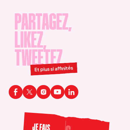
PARTAGEZ,
LIKEZ,
TWEETEZ
Et plus si affinités
JE FAIS