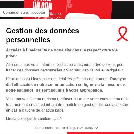
UN DON
Pour contribuer à
Continuer sans accepter
lutter contre le VIH
FAIRE UN DON
Gestion des données
personnelles
Accédez à l’intégralité de notre site dans le respect votre vie
privée
Afin de mieux vous informer, Sidaction a recours à des cookies pour
traiter des données personnelles collectées depuis votre navigateur.
Ceux-ci sont utilisés pour des finalités précises notamment
l'analyse
RECRUTEMENT
Contact
de l'efficacité de notre communication en ligne via la mesure de
notre audience, ils sont soumis à votre approbation.
MENTIONS LÉGALES
Presse
Vous pouvez librement donner, refuser ou retirer votre consentement à
VIE PRIVÉE
FAQ
tout moment en accédant à notre module de gestion des cookies situé
COOKIES
Info santé
en bas à gauche de chaque page.
PLAN DU SITE
Espace donateurs
Lire la politique de confidentialité
Consentements certifiés par