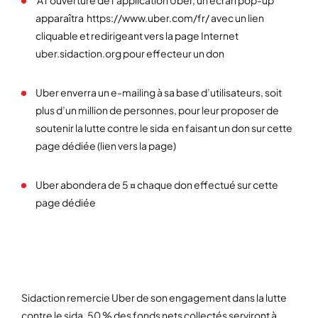
A l’ouverture de l’application Uber, un écran pop-up
apparaîtra
https://www.uber.com/fr/
avec un lien
cliquable et redirigeant vers la page Internet
uber.sidaction.org pour effecteur un don
Uber enverra un e-mailing à sa base d’utilisateurs, soit
plus d’un million de personnes, pour leur proposer de
soutenir la lutte contre le sida en faisant un don sur cette
page dédiée (lien vers la page)
Uber abondera de 5 ¤ chaque don effectué sur cette
page dédiée
Sidaction remercie Uber de son engagement dans la lutte
contre le sida. 50 % des fonds nets collectés serviront à