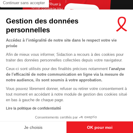
Pour contribuer à
Continuer sans accepter
lutter contre le VIH
FAIRE UN DON
Gestion des données
personnelles
Accédez à l’intégralité de notre site dans le respect votre vie
privée
Afin de mieux vous informer, Sidaction a recours à des cookies pour
traiter des données personnelles collectées depuis votre navigateur.
Ceux-ci sont utilisés pour des finalités précises notamment
l'analyse
RECRUTEMENT
Contact
de l'efficacité de notre communication en ligne via la mesure de
notre audience, ils sont soumis à votre approbation.
MENTIONS LÉGALES
Presse
Vous pouvez librement donner, refuser ou retirer votre consentement à
VIE PRIVÉE
FAQ
tout moment en accédant à notre module de gestion des cookies situé
COOKIES
Info santé
en bas à gauche de chaque page.
PLAN DU SITE
Espace donateurs
Lire la politique de confidentialité
Consentements certifiés par
Je choisis
OK pour moi