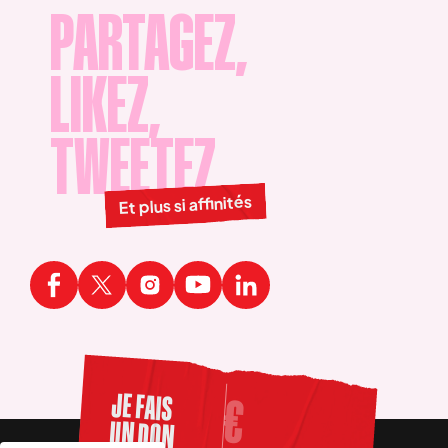
PARTAGEZ,
LIKEZ,
TWEETEZ
Et plus si affinités
JE FAIS
UN DON