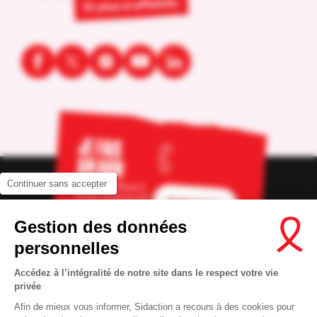
Et plus si affinités
JE FAIS
UN DON
Pour contribuer à
Continuer sans accepter
lutter contre le VIH
FAIRE UN DON
Gestion des données
personnelles
Accédez à l’intégralité de notre site dans le respect votre vie
privée
Afin de mieux vous informer, Sidaction a recours à des cookies pour