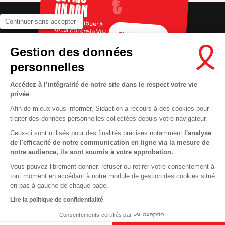
UN DON
Pour contribuer à
Continuer sans accepter
lutter contre le VIH
FAIRE UN DON
Gestion des données
personnelles
Accédez à l’intégralité de notre site dans le respect votre vie
privée
Afin de mieux vous informer, Sidaction a recours à des cookies pour
traiter des données personnelles collectées depuis votre navigateur.
Ceux-ci sont utilisés pour des finalités précises notamment
l'analyse
RECRUTEMENT
Contact
de l'efficacité de notre communication en ligne via la mesure de
notre audience, ils sont soumis à votre approbation.
MENTIONS LÉGALES
Presse
Vous pouvez librement donner, refuser ou retirer votre consentement à
VIE PRIVÉE
FAQ
tout moment en accédant à notre module de gestion des cookies situé
COOKIES
Info santé
en bas à gauche de chaque page.
PLAN DU SITE
Espace donateurs
Lire la politique de confidentialité
Consentements certifiés par