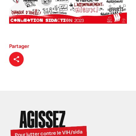
Partager
AGISSEZ
Pour lutter contre le VIH/sida