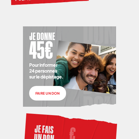
JE DONNE
45€
Pour informer
24 personnes
sur le dépistage.
FAIRE UN DON
JE FAIS
UN DON