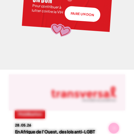
Pour contribuer à
lutter contre le VIH
FAIRE UN DON
NOS ACTUS
01
-
06
Mobilisation
28.05.26
En Afrique de l’Ouest, des lois anti-LGBT