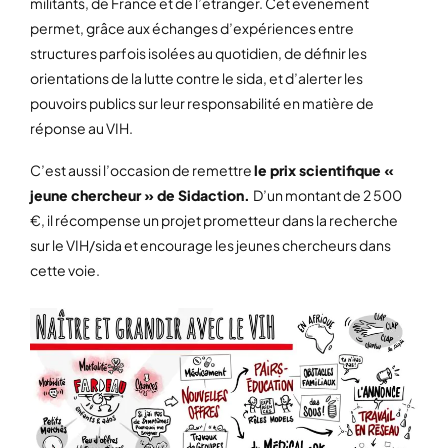
militants, de France et de l’étranger. Cet événement
permet, grâce aux échanges d’expériences entre
structures parfois isolées au quotidien, de définir les
orientations de la lutte contre le sida, et d’alerter les
pouvoirs publics sur leur responsabilité en matière de
réponse au VIH.
C’est aussi l’occasion de remettre
le prix scientifique «
jeune chercheur » de Sidaction.
D’un montant de 2 500
€, il récompense un projet prometteur dans la recherche
sur le VIH/sida et encourage les jeunes chercheurs dans
cette voie.