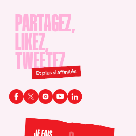
PARTAGEZ,
LIKEZ,
TWEETEZ
Et plus si affinités
JE FAIS