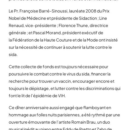
Le Pr. Françoise Barré-Sinoussi, lauréate 2008 du Prix
Nobel de Médecine et présidente de Sidaction ; Line
Renaud, vice-présidente ; Florence Thune, directrice
générale ; et Pascal Morand, président exécutif de
la Fédération de la Haute Couture et de la Mode ont insisté
sur la nécessité de continuer à soutenir la lutte contre le
sida.
Cette collecte de fonds est toujours nécessaire pour
poursuivre le combat contre le virus du sida, financer la
recherche pour trouver un vaccin, encourager encore et
toujours le dépistage, et lutter contre les discriminations qui
font le lit de l’épidémie de VIH.
Ce dîner anniversaire aussi engagé que flamboyant en
hommage aux folles nuits parisiennes, a été rythmé par une
ouverture émouvante de l’artiste Romain Brau, un duo
musical inédit au piano entre Eddy de Pretto et Zaho de