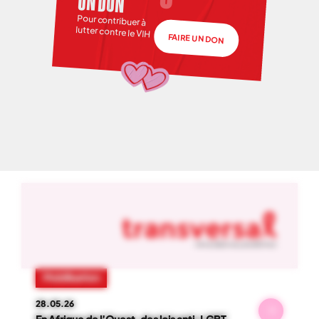
UN DON
Pour contribuer à
lutter contre le VIH
FAIRE UN DON
NOS ACTUS
01
-
06
Mobilisation
28.05.26
En Afrique de l’Ouest, des lois anti-LGBT