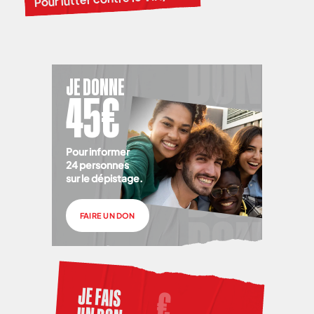
JE DONNE
45€
Pour informer
24 personnes
sur le dépistage.
FAIRE UN DON
JE FAIS