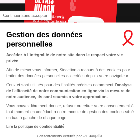
UN DON
Pour contribuer à
Continuer sans accepter
lutter contre le VIH
FAIRE UN DON
Gestion des données
personnelles
Accédez à l’intégralité de notre site dans le respect votre vie
privée
Afin de mieux vous informer, Sidaction a recours à des cookies pour
traiter des données personnelles collectées depuis votre navigateur.
Ceux-ci sont utilisés pour des finalités précises notamment
l'analyse
RECRUTEMENT
Contact
de l'efficacité de notre communication en ligne via la mesure de
notre audience, ils sont soumis à votre approbation.
MENTIONS LÉGALES
Presse
Vous pouvez librement donner, refuser ou retirer votre consentement à
VIE PRIVÉE
FAQ
tout moment en accédant à notre module de gestion des cookies situé
COOKIES
Info santé
en bas à gauche de chaque page.
PLAN DU SITE
Espace donateurs
Lire la politique de confidentialité
Consentements certifiés par