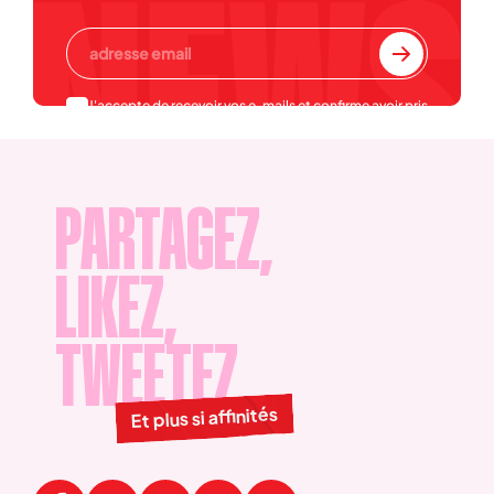
J'accepte de recevoir vos e-mails et confirme avoir pris
connaissance de votre
politique de confidentialité et
mentions légales
.
PARTAGEZ,
LIKEZ,
TWEETEZ
Et plus si affinités