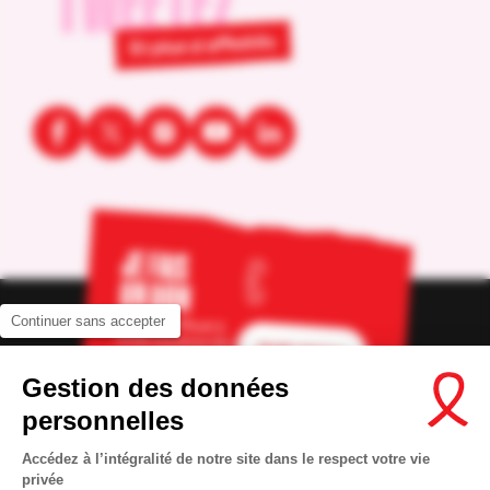
TWEETEZ
Et plus si affinités
JE FAIS
UN DON
Pour contribuer à
Continuer sans accepter
lutter contre le VIH
FAIRE UN DON
Gestion des données
personnelles
Accédez à l’intégralité de notre site dans le respect votre vie
privée