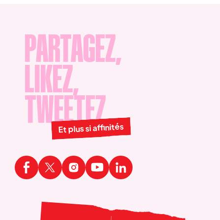
mentions légales
.
PARTAGEZ,
LIKEZ,
TWEETEZ
Et plus si affinités