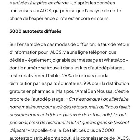
« arrivées à la prise en charge »
, d’après les données
transmises par ALCS, qui précise que l’analyse de cette
phase de l’expérience pilote est encore en cours.
3000 autotests diffusés
Sur l’ensemble de ces modes de diffusion, le taux de retour
d’information pour l’ALCS, via une ligne téléphonique
dédiée – également joignable par message et WhatsApp –
dont le numéro se trouvait dans les kits d’autodépistage,
reste relativement faible : 26 % de retours pour la
distribution par les pairs éducateurs, 9 % pour la distribution
gratuite en pharmacie. Mais pour Amal Ben Moussa, c’est le
propre de l’autodépistage.
« On s’est dit que l’on allait faire
notre maximum pour avoir des retours, mais qu’il nous fallait
aussi accepter cela [de ne pas avoir de retour, ndlr]. Le but
principal, c’est de distribuer le kit et que les gens se fassent
dépister »
rappelle-t-elle. De fait, ces plus de 3000
autotests distribués ont abouti, à la connaissance de l’ALCS,