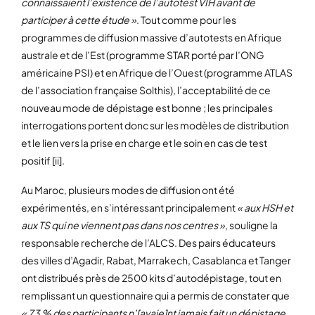
connaissaient l’existence de l’autotest VIH avant de
participer à cette étude »
. Tout comme pour les
programmes de diffusion massive d’autotests en Afrique
australe et de l’Est (programme STAR porté par l’ONG
américaine PSI) et en Afrique de l’Ouest (programme ATLAS
de l’association française Solthis), l’acceptabilité de ce
nouveau mode de dépistage est bonne ; les principales
interrogations portent donc sur les modèles de distribution
et le lien vers la prise en charge et le soin en cas de test
positif [ii].
Au Maroc, plusieurs modes de diffusion ont été
expérimentés, en s’intéressant principalement
« aux HSH et
aux TS qui ne viennent pas dans nos centres »
, souligne la
responsable recherche de l’ALCS. Des pairs éducateurs
des villes d’Agadir, Rabat, Marrakech, Casablanca et Tanger
ont distribués près de 2500 kits d’autodépistage, tout en
remplissant un questionnaire qui a permis de constater que
« 73 % des participants n’[avaie]nt jamais fait un dépistage