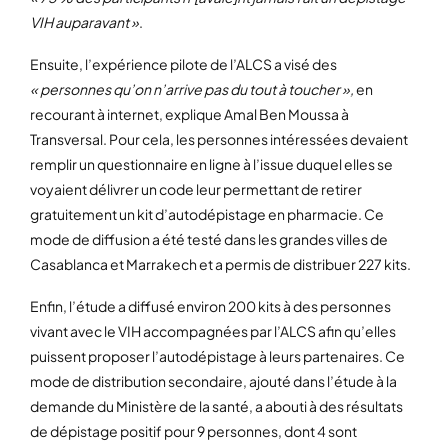
VIH auparavant »
.
Ensuite, l’expérience pilote de l’ALCS a visé des
« personnes qu’on n’arrive pas du tout à toucher »,
en
recourant à internet, explique Amal Ben Moussa à
Transversal. Pour cela, les personnes intéressées devaient
remplir un questionnaire en ligne à l’issue duquel elles se
voyaient délivrer un code leur permettant de retirer
gratuitement un kit d’autodépistage en pharmacie. Ce
mode de diffusion a été testé dans les grandes villes de
Casablanca et Marrakech et a permis de distribuer 227 kits.
Enfin, l’étude a diffusé environ 200 kits à des personnes
vivant avec le VIH accompagnées par l’ALCS afin qu’elles
puissent proposer l’autodépistage à leurs partenaires. Ce
mode de distribution secondaire, ajouté dans l’étude à la
demande du Ministère de la santé, a abouti à des résultats
de dépistage positif pour 9 personnes, dont 4 sont