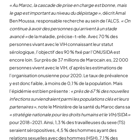
« Au Maroc, la cascade de prise en charge est bonne, mais
le gap est important au niveau du dépistage »,
décrit Amal
Ben Moussa, responsable recherche au sein de l’ALCS.
« On
continue à avoir des personnes qui arrivent à un stade
avancé »
de la maladie, précise-t-elle. Avec 70 % des
personnes vivant avec le VIH connaissant leur statut
sérologique, l’objectif des 90 % fixé par l’ONUSIDA est
encore loin. Sur près de 37 millions de Marocain.es, 22 000
personnes vivent avec le VIH, d’après les estimations de
l’organisation onusienne pour 2020. Le taux de prévalence
y est donc faible, à moins de 0,1 % de la population. Mais
l’épidémie est bien présente :
« près de 67 % des nouvelles
infections surviendraient parmi les populations clés et leurs
partenaires »,
note le Ministère de la santé du Maroc dans sa
« stratégie nationale pour les droits humains et le VIH/SIDA »
pour 2018-2021. Ainsi, 1,3 % des travailleuses du sexe (TS)
seraient séropositives, 4,5 % des hommes ayant des
relations sexuelles avec des hommes (HSH), 7,1 % des