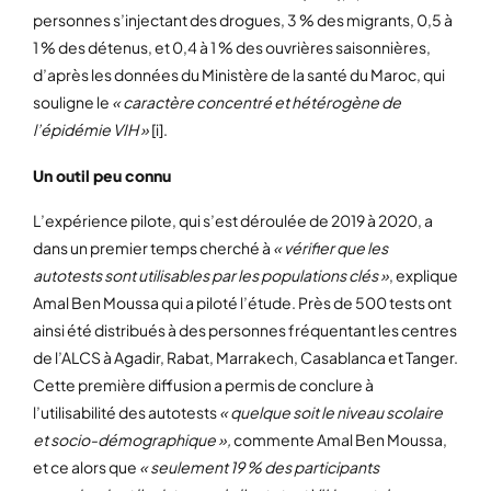
personnes s’injectant des drogues, 3 % des migrants, 0,5 à
1 % des détenus, et 0,4 à 1 % des ouvrières saisonnières,
d’après les données du Ministère de la santé du Maroc, qui
souligne le
« caractère concentré et hétérogène de
l’épidémie VIH »
[i].
Un outil peu connu
L’expérience pilote, qui s’est déroulée de 2019 à 2020, a
dans un premier temps cherché à
« vérifier que les
autotests sont utilisables par les populations clés »
, explique
Amal Ben Moussa qui a piloté l’étude. Près de 500 tests ont
ainsi été distribués à des personnes fréquentant les centres
de l’ALCS à Agadir, Rabat, Marrakech, Casablanca et Tanger.
Cette première diffusion a permis de conclure à
l’utilisabilité des autotests
« quelque soit le niveau scolaire
et socio-démographique »,
commente Amal Ben Moussa,
et ce alors que
« seulement 19 % des participants