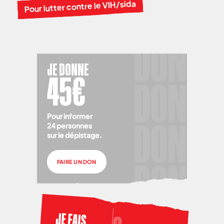
Pour lutter contre le VIH/sida
JE DONNE
45€
Pour informer
24 personnes
sur le dépistage.
FAIRE UN DON
JE FAIS