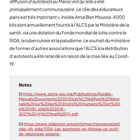
diffusion d’autotests au Maroc est qu’elle a été
principalement communautaire. Le rôle des éducateurs
pairs est très important »
, insiste Amal Ben Moussa. 4000
kits sont annuellement fournis à l’ALCS par le Ministère de la
santé, via une dotation du Fonds mondial de lutte contre le
SIDA, la tuberculose et la paludisme. Le souhait du ministère
de former d’autres associations que l’ALCS à la distribution
d’autotests a été retardé en raison de la crise liée au Covid-
19.
Notes
[i]
https://www.sante.gov.ma/Publications/Guides-
Manuels/Documents/2020/Strat%C3%A9gie%20Natio
nale%20sur%20les%20Droits%20Humains%20et%20l
e%20VIH_sida%202018-
2021%20(4)%20final%20(1).pdf
[ii]
https://www.sidaction.org/sinformer/transversal/arti
cles-vih-sida/1206-Les-autotests-en-Afrique-un-outil-
de-depistage-adapte-