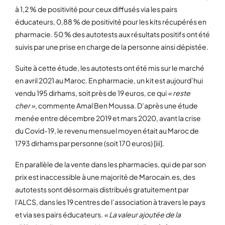
à 1,2 % de positivité pour ceux diffusés via les pairs
éducateurs, 0,88 % de positivité pour les kits récupérés en
pharmacie. 50 % des autotests aux résultats positifs ont été
suivis par une prise en charge de la personne ainsi dépistée.
Suite à cette étude, les autotests ont été mis sur le marché
en avril 2021 au Maroc. En pharmacie, un kit est aujourd’hui
vendu 195 dirhams, soit près de 19 euros, ce qui
« reste
cher »
, commente Amal Ben Moussa. D’après une étude
menée entre décembre 2019 et mars 2020, avant la crise
du Covid-19, le revenu mensuel moyen était au Maroc de
1793 dirhams par personne (soit 170 euros) [iii].
En parallèle de la vente dans les pharmacies, qui de par son
prix est inaccessible à une majorité de Marocain.es, des
autotests sont désormais distribués gratuitement par
l’ALCS, dans les 19 centres de l’association à travers le pays
et via ses pairs éducateurs.
« La valeur ajoutée de la