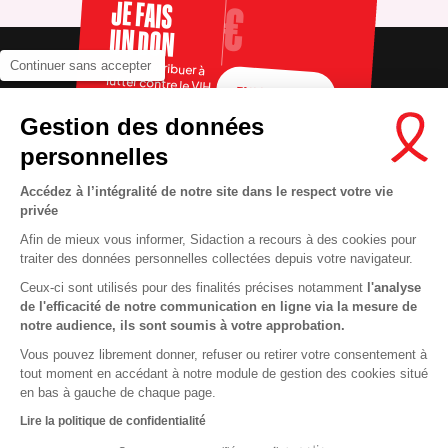
JE FAIS
UN DON
Pour contribuer à
Continuer sans accepter
lutter contre le VIH
FAIRE UN DON
Gestion des données
personnelles
Accédez à l’intégralité de notre site dans le respect votre vie
privée
Afin de mieux vous informer, Sidaction a recours à des cookies pour
traiter des données personnelles collectées depuis votre navigateur.
Ceux-ci sont utilisés pour des finalités précises notamment
l'analyse
RECRUTEMENT
Contact
de l'efficacité de notre communication en ligne via la mesure de
notre audience, ils sont soumis à votre approbation.
MENTIONS LÉGALES
Presse
Vous pouvez librement donner, refuser ou retirer votre consentement à
VIE PRIVÉE
FAQ
tout moment en accédant à notre module de gestion des cookies situé
COOKIES
Info santé
en bas à gauche de chaque page.
PLAN DU SITE
Espace donateurs
Lire la politique de confidentialité