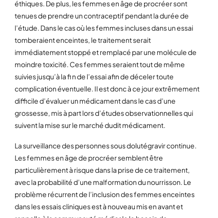
éthiques. De plus, les femmes en âge de procréer sont
tenues de prendre un contraceptif pendant la durée de
l’étude. Dans le cas où les femmes incluses dans un essai
tomberaient enceintes, le traitement serait
immédiatement stoppé et remplacé par une molécule de
moindre toxicité. Ces femmes seraient tout de même
suivies jusqu’à la fi n de l’essai afin de déceler toute
complication éventuelle. Il est donc à ce jour extrêmement
difficile d’évaluer un médicament dans le cas d’une
grossesse, mis à part lors d’études observationnelles qui
suivent la mise sur le marché dudit médicament.
La surveillance des personnes sous dolutégravir continue.
Les femmes en âge de procréer semblent être
particulièrement à risque dans la prise de ce traitement,
avec la probabilité d’une malformation du nourrisson. Le
problème récurrent de l’inclusion des femmes enceintes
dans les essais cliniques est à nouveau mis en avant et