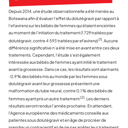
Depuis 2014, une étude observationnelle a été menée au
Botswana afin d’évaluer l’effet du dolutégravir par rapport à
l’efavirenz sur les bébés de femmes qui étaient enceintes
au moment de l’initiation du traitement (1 729 traitées par
[1]
dolutégravir, contre 4 593 traitées par efavirenz)
. Aucune
différence significative n’a été mise en avant entre ces deux
traitements. Cependant, l’étude s’est également
intéressée aux bébés de femmes ayant initié le traitement
avant la grossesse. Dans ce cas, les résultats sont alarmants
: 0,9 % des bébés mis au monde par les femmes sous
dolutégravir avant leur grossesse présentent une
malformation du tube neural, contre 0,1 % des bébés de
[2]
femmes ayant pris un autre traitement
. Les derniers
résultats seront rendus l’année prochaine. En attendant,
l’Agence européenne des médicaments conseille aux
patientes sous dolutégravir et en âge de procréer de
prendre un contraceptif et de ne pas arrêter leur traitement