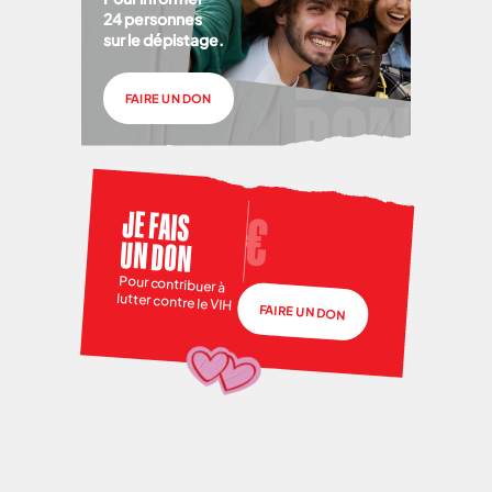
24 personnes
sur le dépistage.
FAIRE UN DON
JE FAIS
UN DON
Pour contribuer à
lutter contre le VIH
FAIRE UN DON