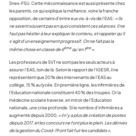
Snes-FSU. Cette méconnaissance est aussi présente chez
les parents, ce qui explique la méfiance, voire la franche
opposition, de certains d’entre eux vis-à-vis de l’EAS :
« Ils
ne savent souvent pas en quoi consistent ces séances. Il ne
faut pas hésiter à leur expliquer le contenu, et rappeler qu’il
s’agit d’un enseignement progressif. On ne fait pas la
ème
ère
même chose en classe de 6
qu’en 1
»
.
Les professeurs de SVT ne sont pas les seuls acteurs à
assurer l’EAS, loin de là. Selon le rapport de l’IGESR, il ne
représentent que 20 % des intervenants de l’EAS au
collège, 15 % au lycée. En première ligne, les infirmières de
l’Education nationale constituent 40 % des troupes. Or la
médecine scolaire traverse, en miroir de l’Education
nationale, une crise profonde. Si le nombre d’infirmières a
augmenté depuis 2000,
« il n’y a plus de création de postes
depuis 2017, et les concours ne font plus le plein. Les dérives
de la gestion du Covid-19 ont fait fuir les candidats »
,