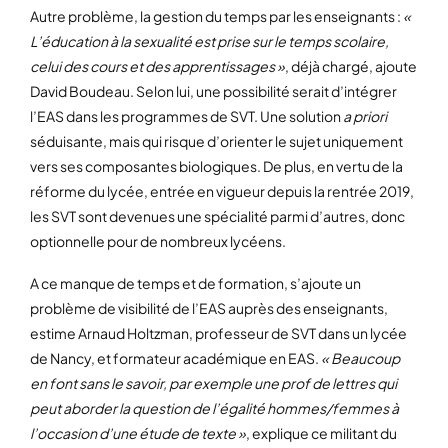
Autre problème, la gestion du temps par les enseignants :
«
L’éducation à la sexualité est prise sur le temps scolaire,
celui des cours et des apprentissages »
, déjà chargé, ajoute
David Boudeau. Selon lui, une possibilité serait d’intégrer
l’EAS dans les programmes de SVT. Une solution
a priori
séduisante, mais qui risque d’orienter le sujet uniquement
vers ses composantes biologiques. De plus, en vertu de la
réforme du lycée, entrée en vigueur depuis la rentrée 2019,
les SVT sont devenues une spécialité parmi d’autres, donc
optionnelle pour de nombreux lycéens.
A ce manque de temps et de formation, s’ajoute un
problème de visibilité de l’EAS auprès des enseignants,
estime Arnaud Holtzman, professeur de SVT dans un lycée
de Nancy, et formateur académique en EAS.
« Beaucoup
en font sans le savoir, par exemple une prof de lettres qui
peut aborder la question de l’égalité hommes/femmes à
l’occasion d’une étude de texte »
, explique ce militant du