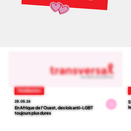
NOS ACTUS
01
-
06
Mobilisation
28.05.26
S
l
En Afrique de l’Ouest, des lois anti-LGBT
toujours plus dures