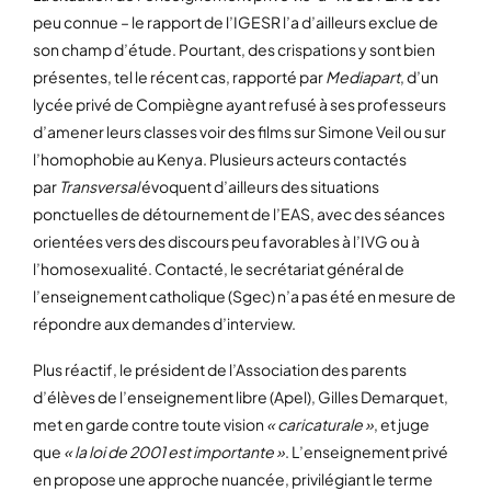
peu connue – le rapport de l’IGESR l’a d’ailleurs exclue de
son champ d’étude. Pourtant, des crispations y sont bien
présentes, tel le récent cas, rapporté par
Mediapart
, d’un
lycée privé de Compiègne ayant refusé à ses professeurs
d’amener leurs classes voir des films sur Simone Veil ou sur
l’homophobie au Kenya. Plusieurs acteurs contactés
par
Transversal
évoquent d’ailleurs des situations
ponctuelles de détournement de l’EAS, avec des séances
orientées vers des discours peu favorables à l’IVG ou à
l’homosexualité. Contacté, le secrétariat général de
l’enseignement catholique (Sgec) n’a pas été en mesure de
répondre aux demandes d’interview.
Plus réactif, le président de l’Association des parents
d’élèves de l’enseignement libre (Apel), Gilles Demarquet,
met en garde contre toute vision
« caricaturale »
, et juge
que
« la loi de 2001 est importante »
. L’enseignement privé
en propose une approche nuancée, privilégiant le terme