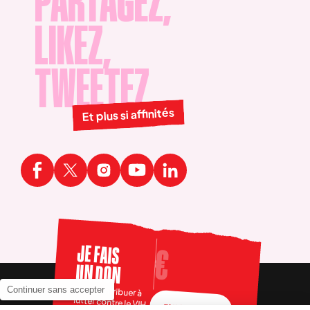
PARTAGEZ,
LIKEZ,
TWEETEZ
Et plus si affinités
JE FAIS
UN DON
Pour contribuer à
Continuer sans accepter
lutter contre le VIH
FAIRE UN DON