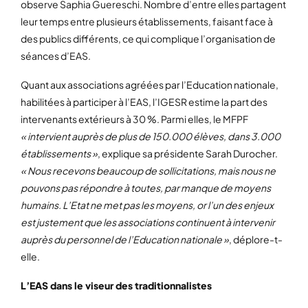
observe Saphia Guereschi. Nombre d’entre elles partagent
leur temps entre plusieurs établissements, faisant face à
des publics différents, ce qui complique l’organisation de
séances d’EAS.
Quant aux associations agréées par l’Education nationale,
habilitées à participer à l’EAS, l’IGESR estime la part des
intervenants extérieurs à 30 %. Parmi elles, le MFPF
« intervient auprès de plus de 150.000 élèves, dans 3.000
établissements »
, explique sa présidente Sarah Durocher.
« Nous recevons beaucoup de sollicitations, mais nous ne
pouvons pas répondre à toutes, par manque de moyens
humains. L’Etat ne met pas les moyens, or l’un des enjeux
est justement que les associations continuent à intervenir
auprès du personnel de l’Education nationale »
, déplore-t-
elle.
L’EAS dans le viseur des traditionnalistes