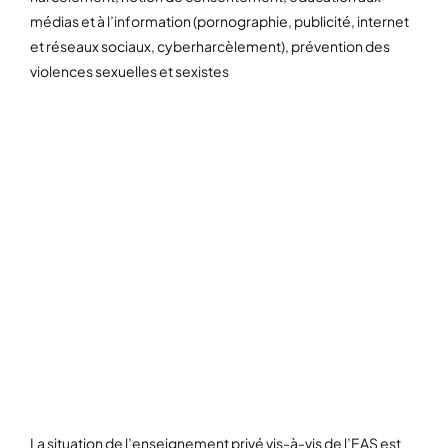
médias et à l’information (pornographie, publicité, internet
et réseaux sociaux, cyberharcèlement), prévention des
violences sexuelles et sexistes
L’EAS, UN ENSEIGNEMENT
MULTIPLE
ENCADRÉ : DANS
L’ENSEIGNEMENT PRIVÉ,
L’EARS PLUTÔT QUE L’EAS
La situation de l’enseignement privé vis-à-vis de l’EAS est