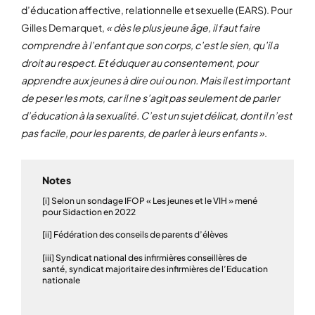
d’éducation affective, relationnelle et sexuelle (EARS). Pour
Gilles Demarquet,
« dès le plus jeune âge, il faut faire
comprendre à l’enfant que son corps, c’est le sien, qu’il a
droit au respect. Et éduquer au consentement, pour
apprendre aux jeunes à dire oui ou non. Mais il est important
de peser les mots, car il ne s’agit pas seulement de parler
d’éducation à la sexualité. C’est un sujet délicat, dont il n’est
pas facile, pour les parents, de parler à leurs enfants »
.
Notes
[i] Selon un sondage IFOP « Les jeunes et le VIH » mené
pour Sidaction en 2022
[ii] Fédération des conseils de parents d’élèves
[iii] Syndicat national des infirmières conseillères de
santé, syndicat majoritaire des infirmières de l’Education
nationale