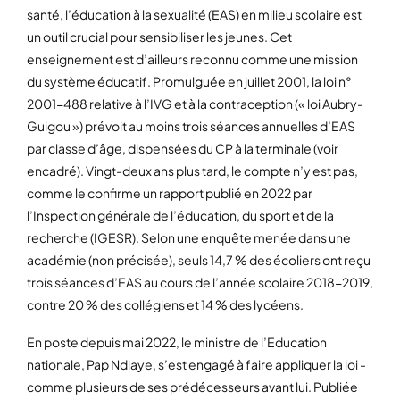
santé, l’éducation à la sexualité (EAS) en milieu scolaire est
un outil crucial pour sensibiliser les jeunes. Cet
enseignement est d’ailleurs reconnu comme une mission
du système éducatif. Promulguée en juillet 2001, la loi n°
2001-488 relative à l’IVG et à la contraception (« loi Aubry-
Guigou ») prévoit au moins trois séances annuelles d’EAS
par classe d’âge, dispensées du CP à la terminale (voir
encadré). Vingt-deux ans plus tard, le compte n’y est pas,
comme le confirme un rapport publié en 2022 par
l’Inspection générale de l’éducation, du sport et de la
recherche (IGESR). Selon une enquête menée dans une
académie (non précisée), seuls 14,7 % des écoliers ont reçu
trois séances d’EAS au cours de l’année scolaire 2018-2019,
contre 20 % des collégiens et 14 % des lycéens.
En poste depuis mai 2022, le ministre de l’Education
nationale, Pap Ndiaye, s’est engagé à faire appliquer la loi -
comme plusieurs de ses prédécesseurs avant lui. Publiée