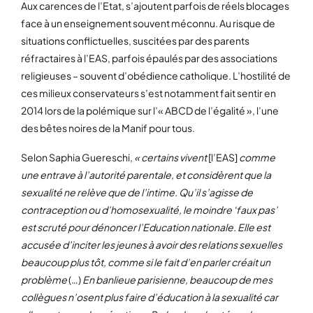
Aux carences de l’Etat, s’ajoutent parfois de réels blocages
face à un enseignement souvent méconnu. Au risque de
situations conflictuelles, suscitées par des parents
réfractaires à l’EAS, parfois épaulés par des associations
religieuses – souvent d’obédience catholique. L’hostilité de
ces milieux conservateurs s’est notamment fait sentir en
2014 lors de la polémique sur l’« ABCD de l’égalité », l’une
des bêtes noires de la Manif pour tous.
Selon Saphia Guereschi,
« certains vivent
[l’EAS]
comme
une entrave à l’autorité parentale, et considèrent que la
sexualité ne relève que de l’intime. Qu’il s’agisse de
contraception ou d’homosexualité, le moindre ‘faux pas’
est scruté pour dénoncer l’Education nationale. Elle est
accusée d’inciter les jeunes à avoir des relations sexuelles
beaucoup plus tôt, comme si le fait d’en parler créait un
problème
(…)
En banlieue parisienne, beaucoup de mes
collègues n’osent plus faire d’éducation à la sexualité car