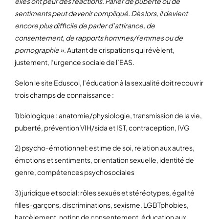
elles ont peur des réactions. Parler de puberté ou de
sentiments peut devenir compliqué. Dès lors, il devient
encore plus difficile de parler d’attirance, de
consentement, de rapports hommes/femmes ou de
pornographie »
. Autant de crispations qui révèlent,
justement, l’urgence sociale de l’EAS.
Selon le site Eduscol, l’éducation à la sexualité doit recouvrir
trois champs de connaissance :
1) biologique : anatomie/physiologie, transmission de la vie,
puberté, prévention VIH/sida et IST, contraception, IVG
2) psycho-émotionnel: estime de soi, relation aux autres,
émotions et sentiments, orientation sexuelle, identité de
genre, compétences psychosociales
3) juridique et social: rôles sexués et stéréotypes, égalité
filles-garçons, discriminations, sexisme, LGBTphobies,
harcèlement, notion de consentement, éducation aux