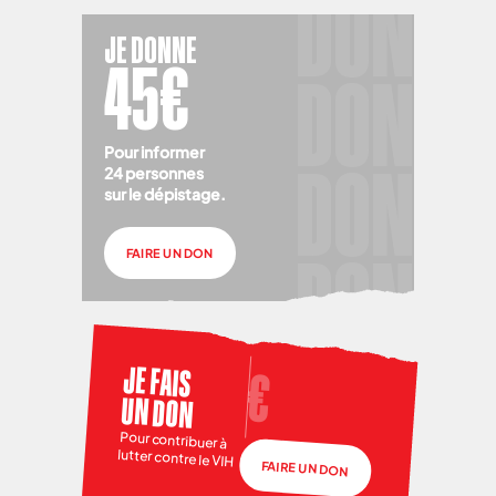
JE DONNE
45€
Pour informer
24 personnes
sur le dépistage.
FAIRE UN DON
JE FAIS
UN DON
Pour contribuer à
lutter contre le VIH
FAIRE UN DON