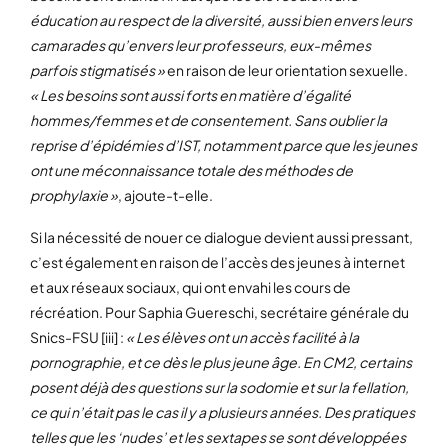
éducation au respect de la diversité, aussi bien envers leurs
camarades qu’envers leur professeurs, eux-mêmes
parfois stigmatisés »
en raison de leur orientation sexuelle.
« Les besoins sont aussi forts en matière d’égalité
hommes/femmes et de consentement. Sans oublier la
reprise d’épidémies d’IST, notamment parce que les jeunes
ont une méconnaissance totale des méthodes de
prophylaxie »
, ajoute-t-elle.
Si la nécessité de nouer ce dialogue devient aussi pressant,
c’est également en raison de l’accès des jeunes à internet
et aux réseaux sociaux, qui ont envahi les cours de
récréation. Pour Saphia Guereschi, secrétaire générale du
Snics-FSU [iii] :
« Les élèves ont un accès facilité à la
pornographie, et ce dès le plus jeune âge. En CM2, certains
posent déjà des questions sur la sodomie et sur la fellation,
ce qui n’était pas le cas il y a plusieurs années. Des pratiques
telles que les ‘nudes’ et les sextapes se sont développées