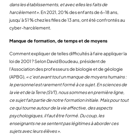
dans les établissements, et avec elles les faits de
harcèlement »
. En 2021, 20 % des enfants de 6-18 ans,
jusqu’à 51 % chez les filles de 13 ans, ont été confrontés au
cyber-harcèlement.
Manque de formation, de temps et de moyens
Comment expliquer de telles difficultés à faire appliquer la
loi de 2001 ? Selon David Boudeau, président de
l’Association des professeurs de biologie et de géologie
(APBG),
« c’est avant tout un manque de moyens humains :
le personnel est rarement formé à ce sujet. En sciences de
la vie et de la Terre (SVT), nous sommes en première ligne,
ce sujet fait partie de notre formation initiale. Mais pour tout
ce qui tourne autour de la vie affective, des aspects
psychologiques, il faut être formé. Du coup, les
enseignants ne se sentent pas légitimes à aborder ces
sujets avec leurs élèves »
.