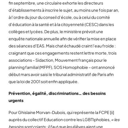
fin septembre, une circulaire exhorte les directeurs
d’établissements à inscrire le sujet, au moins une fois par an,
à l’ordre du jour du conseil d’école, ou à celui du comité
d’éducation à la santé et à la citoyenneté (CESC) dans les
collèges et lycées. De plus, le ministère prévoit une
enquête nationale annuelle afin de vérifier la mise en place
des séances d’EAS. Mais chat échaudé craint l’eau froide :
craignant que ces engagements restent lettre morte, trois
associations – Sidaction, Mouvement français pour le
planning familial (MFPF), SOS Homophobie – ont annoncé
début mars avoir saisi le tribunal administratif de Paris afin
que la loi de 2001 soit enfin appliquée.
Prévention, égalité, discriminations… des besoins
urgents
Pour Ghislaine Morvan-Dubois, qui représente la FCPE [ii]
auprès du collectif Education contre les LGBTIphobies,
« les
besoins sont criants : il faut que les élèves aient une