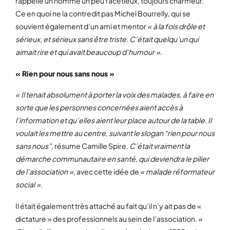
rappelle un homme un peu facétieux, toujours charmeur.
Ce en quoi ne la contredit pas Michel Bourrelly, qui se
souvient également d’un ami et mentor
« à la fois drôle et
sérieux, et sérieux sans être triste. C’était quelqu’un qui
aimait rire et qui avait beaucoup d’humour »
.
« Rien pour nous sans nous »
« Il tenait absolument à porter la voix des malades, à faire en
sorte que les personnes concernées aient accès à
l’information et qu’elles aient leur place autour de la table. Il
voulait les mettre au centre, suivant le slogan “rien pour nous
sans nous”,
résume Camille Spire.
C’était vraiment la
démarche communautaire en santé, qui deviendra le pilier
de l’association »
, avec cette idée de
« malade réformateur
social ».
Il était également très attaché au fait qu’il n’y ait pas de «
dictature » des professionnels au sein de l’association.
«