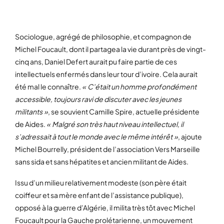
Sociologue, agrégé de philosophie, et compagnon de
Michel Foucault, dont il partagea la vie durant près de vingt-
cinq ans, Daniel Defert aurait pu faire partie de ces
intellectuels enfermés dans leur tour d’ivoire. Cela aurait
été mal le connaître.
« C’était un homme profondément
accessible, toujours ravi de discuter avec les jeunes
militants »
, se souvient Camille Spire, actuelle présidente
de Aides.
« Malgré son très haut niveau intellectuel, il
s’adressait à tout le monde avec le même intérêt »
, ajoute
Michel Bourrelly, président de l’association Vers Marseille
sans sida et sans hépatites et ancien militant de Aides.
Issu d’un milieu relativement modeste (son père était
coiffeur et sa mère enfant de l’assistance publique),
opposé à la guerre d’Algérie, il milita très tôt avec Michel
Foucault pour la Gauche prolétarienne, un mouvement