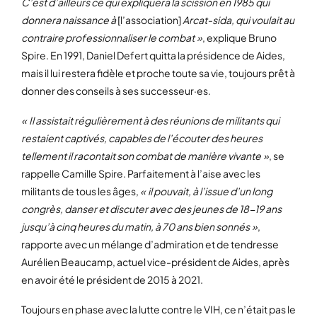
C’est d’ailleurs ce qui expliquera la scission en 1985 qui
donnera naissance à
[l’association]
Arcat-sida, qui voulait au
contraire professionnaliser le combat »
, explique Bruno
Spire. En 1991, Daniel Defert quitta la présidence de Aides,
mais il lui restera fidèle et proche toute sa vie, toujours prêt à
donner des conseils à ses successeur·es.
« Il assistait régulièrement à des réunions de militants qui
restaient captivés, capables de l’écouter des heures
tellement il racontait son combat de manière vivante »
, se
rappelle Camille Spire. Parfaitement à l’aise avec les
militants de tous les âges,
« il pouvait, à l’issue d’un long
congrès, danser et discuter avec des jeunes de 18-19 ans
jusqu’à cinq heures du matin, à 70 ans bien sonnés »
,
rapporte avec un mélange d’admiration et de tendresse
Aurélien Beaucamp, actuel vice-président de Aides, après
en avoir été le président de 2015 à 2021.
Toujours en phase avec la lutte contre le VIH, ce n’était pas le