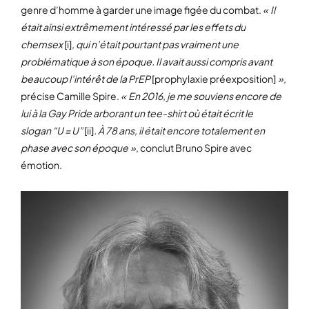
genre d’homme à garder une image figée du combat.
« Il
était ainsi extrêmement intéressé par les effets du
chemsex
[i]
, qui n’était pourtant pas vraiment une
problématique à son époque. Il avait aussi compris avant
beaucoup l’intérêt de la PrEP
[prophylaxie préexposition]
»,
précise Camille Spire.
« En 2016, je me souviens encore de
lui à la Gay Pride arborant un tee-shirt où était écrit le
slogan “U = U”
[ii]
. À 78 ans, il était encore totalement en
phase avec son époque »
, conclut Bruno Spire avec
émotion.