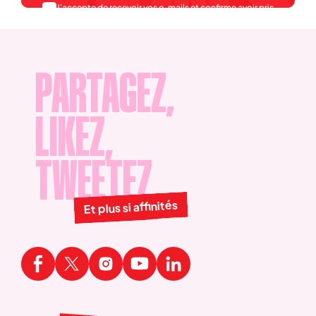
J'accepte de recevoir vos e-mails et confirme avoir pris
connaissance de votre
politique de confidentialité et
mentions légales
.
PARTAGEZ,
LIKEZ,
TWEETEZ
Et plus si affinités