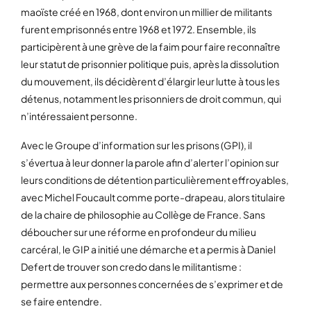
maoïste créé en 1968, dont environ un millier de militants
furent emprisonnés entre 1968 et 1972. Ensemble, ils
participèrent à une grève de la faim pour faire reconnaître
leur statut de prisonnier politique puis, après la dissolution
du mouvement, ils décidèrent d’élargir leur lutte à tous les
détenus, notamment les prisonniers de droit commun, qui
n’intéressaient personne.
Avec le Groupe d’information sur les prisons (GPI), il
s’évertua à leur donner la parole afin d’alerter l’opinion sur
leurs conditions de détention particulièrement effroyables,
avec Michel Foucault comme porte-drapeau, alors titulaire
de la chaire de philosophie au Collège de France. Sans
déboucher sur une réforme en profondeur du milieu
carcéral, le GIP a initié une démarche et a permis à Daniel
Defert de trouver son credo dans le militantisme :
permettre aux personnes concernées de s’exprimer et de
se faire entendre.