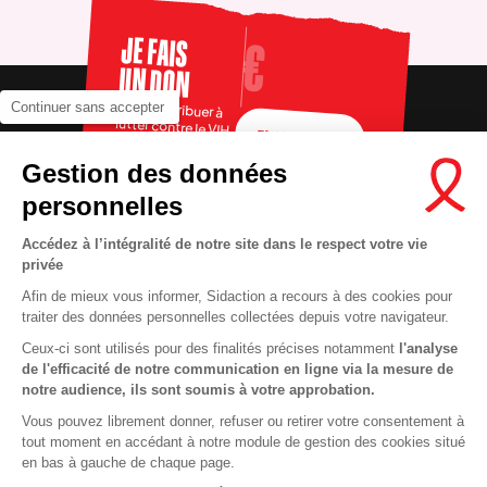
JE FAIS
UN DON
Pour contribuer à
Continuer sans accepter
lutter contre le VIH
FAIRE UN DON
Gestion des données
personnelles
Accédez à l’intégralité de notre site dans le respect votre vie
privée
Afin de mieux vous informer, Sidaction a recours à des cookies pour
traiter des données personnelles collectées depuis votre navigateur.
Ceux-ci sont utilisés pour des finalités précises notamment
l'analyse
RECRUTEMENT
Contact
de l'efficacité de notre communication en ligne via la mesure de
notre audience, ils sont soumis à votre approbation.
MENTIONS LÉGALES
Presse
Vous pouvez librement donner, refuser ou retirer votre consentement à
VIE PRIVÉE
FAQ
tout moment en accédant à notre module de gestion des cookies situé
COOKIES
Info santé
en bas à gauche de chaque page.
PLAN DU SITE