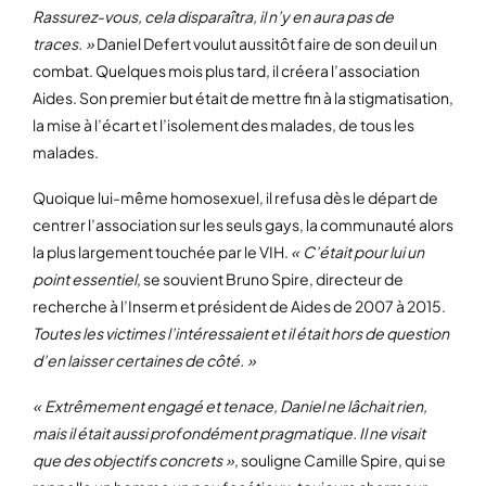
Rassurez-vous, cela disparaîtra, il n’y en aura pas de
traces. »
Daniel Defert voulut aussitôt faire de son deuil un
combat. Quelques mois plus tard, il créera l’association
Aides. Son premier but était de mettre fin à la stigmatisation,
la mise à l’écart et l’isolement des malades, de tous les
malades.
Quoique lui-même homosexuel, il refusa dès le départ de
centrer l’association sur les seuls gays, la communauté alors
la plus largement touchée par le VIH.
« C’était pour lui un
point essentiel
, se souvient Bruno Spire, directeur de
recherche à l’Inserm et président de Aides de 2007 à 2015.
Toutes les victimes l’intéressaient et il était hors de question
d’en laisser certaines de côté. »
« Extrêmement engagé et tenace, Daniel ne lâchait rien,
mais il était aussi profondément pragmatique. Il ne visait
que des objectifs concrets »
, souligne Camille Spire, qui se