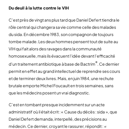
Du deuil à la lutte contre le VIH
C’est près de vingt ans plus tard que Daniel Defert tiendra le
rôle central qui changera sa vie comme celle des malades
du sida. En décembre 1983, son compagnon de toujours
tombe malade. Les deux hommes pensent tout de suite au
VIH qui fait alors des ravages dans la communauté
homosexuelle, mais ils évacuent l’idée devant l’efficacité
®
d’un traitement antibiotique à base de Bactrim
. Ce dernier
permit en effet au grand intellectuel de reprendre ses cours
et de terminer deux livres. Mais, en juin 1984, une rechute
brutale emporte Michel Foucault en trois semaines, sans
que les médecins posent un vrai diagnostic.
C’est en tombant presque incidemment sur un acte
administratif où il était écrit : « Cause du décès : sida », que
Daniel Defert demanda, interpellé, des précisions au
médecin. Ce dernier, croyant le rassurer, répondit :
«