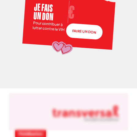
JE FAIS
UN DON
Pour contribuer à
lutter contre le VIH
FAIRE UN DON
NOS ACTUS
01
-
06
Mobilisation