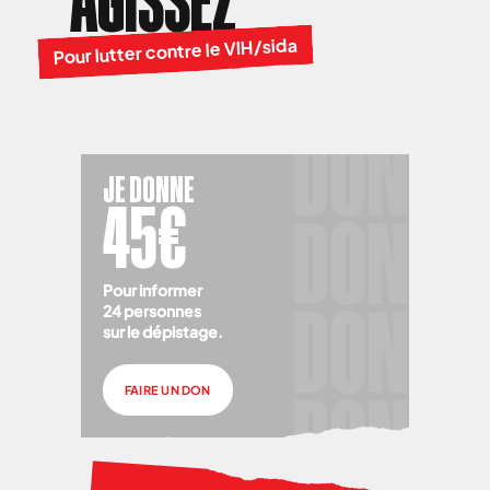
AGISSEZ
Pour lutter contre le VIH/sida
JE DONNE
45€
Pour informer
24 personnes
sur le dépistage.
FAIRE UN DON