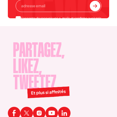
J'accepte de recevoir vos e-mails et confirme avoir pris
connaissance de votre
politique de confidentialité et
mentions légales
.
PARTAGEZ,
LIKEZ,
TWEETEZ
Et plus si affinités