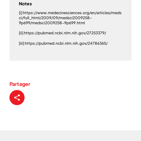
Notes
[i] https://www.medecinesciences.org/en/articles/meds
ci/full_html/2009/09/medsci2009258-
9p699/medsci2009258-9p699.html
[ii] https://pubmed.ncbi.nlm.nih.gov/27253379/
[iii] https://pubmed.ncbi.nlm.nih.gov/24786365/
Partager