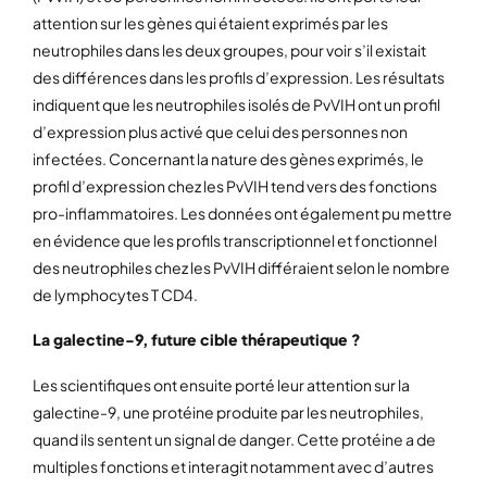
attention sur les gènes qui étaient exprimés par les
neutrophiles dans les deux groupes, pour voir s’il existait
des différences dans les profils d’expression. Les résultats
indiquent que les neutrophiles isolés de PvVIH ont un profil
d’expression plus activé que celui des personnes non
infectées. Concernant la nature des gènes exprimés, le
profil d’expression chez les PvVIH tend vers des fonctions
pro-inflammatoires. Les données ont également pu mettre
en évidence que les profils transcriptionnel et fonctionnel
des neutrophiles chez les PvVIH différaient selon le nombre
de lymphocytes T CD4.
La galectine-9, future cible thérapeutique ?
Les scientifiques ont ensuite porté leur attention sur la
galectine-9, une protéine produite par les neutrophiles,
quand ils sentent un signal de danger. Cette protéine a de
multiples fonctions et interagit notamment avec d’autres