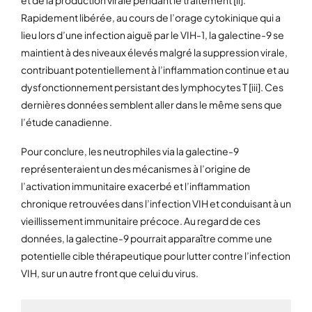
Rapidement libérée, au cours de l’orage cytokinique qui a
lieu lors d’une infection aiguë par le VIH-1, la galectine-9 se
maintient à des niveaux élevés malgré la suppression virale,
contribuant potentiellement à l’inflammation continue et au
dysfonctionnement persistant des lymphocytes T [iii]. Ces
dernières données semblent aller dans le même sens que
l’étude canadienne.
Pour conclure, les neutrophiles via la galectine-9
représenteraient un des mécanismes à l’origine de
l’activation immunitaire exacerbé et l’inflammation
chronique retrouvées dans l’infection VIH et conduisant à un
vieillissement immunitaire précoce. Au regard de ces
données, la galectine-9 pourrait apparaître comme une
potentielle cible thérapeutique pour lutter contre l’infection
VIH, sur un autre front que celui du virus.