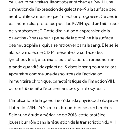
cellules immunitaires. Ils ont observé chez les PvVIH, une
diminution de l’expression de galectine-9 à la surface des
neutrophiles à mesure que l’infection progresse. Ce déclin
est même plus prononcé pour les PvVIH ayant un faible taux
de lymphocytes T. Cette diminution d’expression de la
galectine-9 passe par la perte de la protéine à la surface
des neutrophiles, qui va se retrouver dans le sang. Elle se lie
alors à la molécule CD44 présente à la surface des
lymphocytes T, entrainant leur activation. La présence en
grande quantité de galectine-9 dans le sang pourrait alors
apparaitre comme une des sources de l’activation
immunitaire chronique, caractéristique de l’infection VIH,
qui contribuerait à l’épuisement des lymphocytes T.
L’implication de la galectine-9 dans la physiopathologie de
l’infection VIH a été source de nombreuses recherches.
Selon une étude américaine de 2016, cette protéine
jouerait un rôle dans la régulation de la transcription du VIH
et de la production virale pendant le traitement [ii].