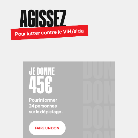
AGISSEZ
Pour lutter contre le VIH/sida
JE DONNE
45€
Pour informer
24 personnes
sur le dépistage.
FAIRE UN DON