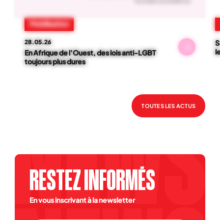
NOS ACTUS
01
-
06
Mobilisation
28.05.26
S
l
En Afrique de l’Ouest, des lois anti-LGBT
toujours plus dures
TOUTES LES ACTUS
RESTEZ INFORMÉS
En vous inscrivant à la newsletter