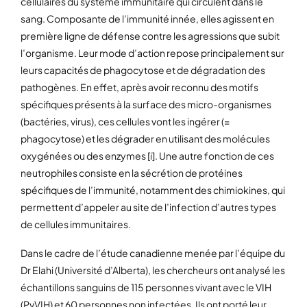
cellulaires du système immunitaire qui circulent dans le
sang. Composante de l’immunité innée, elles agissent en
première ligne de défense contre les agressions que subit
l’organisme. Leur mode d’action repose principalement sur
leurs capacités de phagocytose et de dégradation des
pathogènes. En effet, après avoir reconnu des motifs
spécifiques présents à la surface des micro-organismes
(bactéries, virus), ces cellules vont les ingérer (=
phagocytose) et les dégrader en utilisant des molécules
oxygénées ou des enzymes [i]. Une autre fonction de ces
neutrophiles consiste en la sécrétion de protéines
spécifiques de l’immunité, notamment des chimiokines, qui
permettent d’appeler au site de l’infection d’autres types
de cellules immunitaires.
Dans le cadre de l’étude canadienne menée par l’équipe du
Dr Elahi (Université d’Alberta), les chercheurs ont analysé les
échantillons sanguins de 115 personnes vivant avec le VIH
(PvVIH) et 60 personnes non infectées. Ils ont porté leur