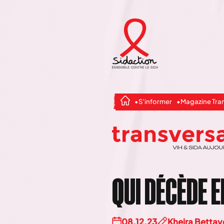
S’informer
Magazine Tra
QUI DÉCÈDE 
08.12.23
Kheira Betta