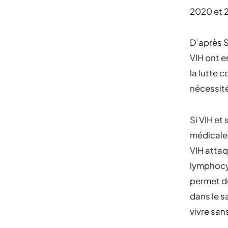
2020 et 
D’après S
VIH ont e
la lutte 
nécessit
Si VIH et
médicales
VIH attaq
lymphocyt
permet de
dans le s
vivre sa