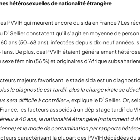
es hétérosexuelles de nationalité étrangère
les PVVIH qui meurent encore du sida en France ? Les ré
r
u D
Sellier constatent qu’il s’agit en moyenne de perso
60 ans (50-68 ans), infectées depuis dix-neuf années, s
41 ans. De plus, ces PVVIH étaient généralement hétéros
e sexe féminin (56 %) et originaires d’Afrique subsaharien
cteurs majeurs favorisant le stade sida est un diagnostic
 plus le diagnostic est tardif, plus la charge virale se dév
r
rus sera difficile à contrôler »,
explique le D
Sellier. Or, se
France, les facteurs associés à un dépistage tardif du V
érieur à 40 ans, la nationalité étrangère (notamment d’A
ienne) et le mode de contamination par rapports hétéro
facteurs caractérisant la plupart des PVVIH décédées du 