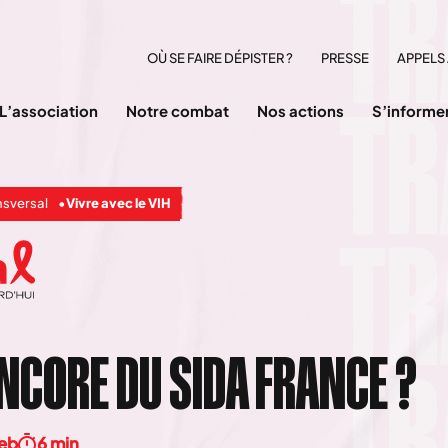
OÙ SE FAIRE DÉPISTER ?
PRESSE
APPELS 
L’association
Notre combat
Nos actions
S’informe
nsversal
Vivre avec le VIH
ENCORE DU SIDA FRANCE ?
yeb
6 min