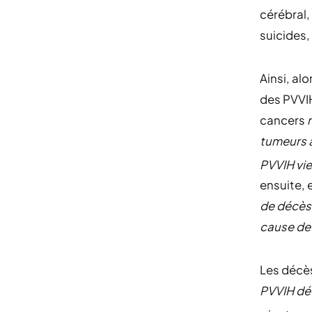
cérébral, 
suicides,
Ainsi, al
des PVVIH
cancers
tumeurs a
PVVIH vie
ensuite, 
de décès
cause de 
Les décès
PVVIH dé