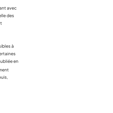
vant avec
elle des
nt
ibles à
ertaines
ubliée en
ement
ouis,