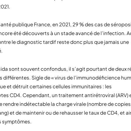
2021.
anté publique France, en 2021, 29 % des cas de séroposi
ncore été découverts à un stade avancé de l’infection. A
contre le diagnostic tardif reste donc plus que jamais une
é.
 sida sont souvent confondus, il s’agit pourtant de deux r
 différentes. Sigle de « virus de l’immunodéficience huma
ue et détruit certaines cellules immunitaires : les
es CD4. Cependant, un traitement antirétroviral (ARV) 
 rendre indétectable la charge virale (nombre de copies 
ang) et de maintenir ou de rehausser le taux de CD4, et ai
ns symptômes.