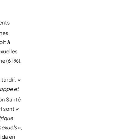
cents
nnes
oit à
exuelles
ne (61 %).
 tardif.
«
eloppe et
lon Santé
IH sont
«
frique
sexuels
»,
sida en