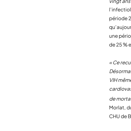
vingt ans
l’infecti
période 2
qu’aujour
une pério
de 25 % 
« Ce recu
Désormais
VIH même
cardiovas
de mortal
Morlat, d
CHU de B