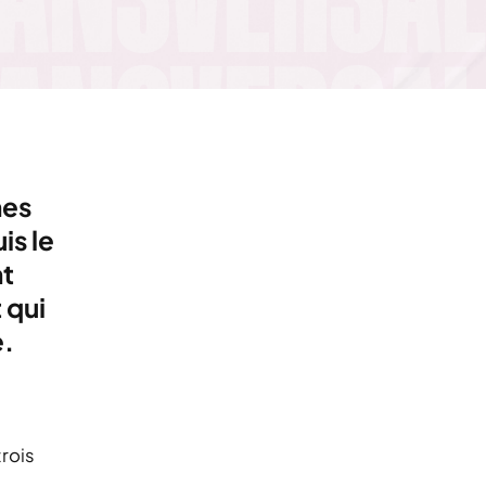
nes
is le
nt
 qui
e.
trois