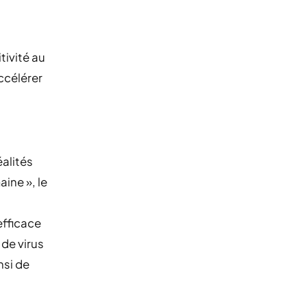
tivité au
ccélérer
éalités
ine », le
efficace
de virus
nsi de