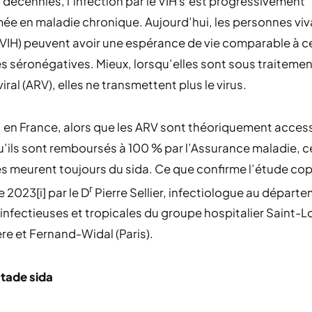
 décennies, l’infection par le VIH s’est progressivement
ée en maladie chronique. Aujourd’hui, les personnes vi
VVIH) peuvent avoir une espérance de vie comparable à c
 séronégatives. Mieux, lorsqu’elles sont sous traiteme
iral (ARV), elles ne transmettent plus le virus.
 en France, alors que les ARV sont théoriquement access
u’ils sont remboursés à 100 % par l’Assurance maladie, c
 meurent toujours du sida. Ce que confirme l’étude cop
r
2023[i] par le D
Pierre Sellier, infectiologue au départ
infectieuses et tropicales du groupe hospitalier Saint-L
ère et Fernand-Widal (Paris).
stade sida