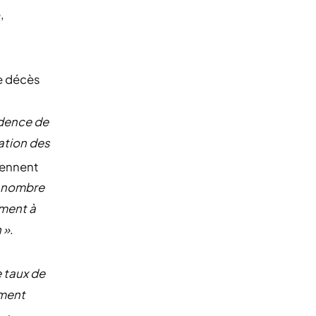
,
de décès
idence de
lation des
Viennent
e nombre
ment à
 »
.
e taux de
ement