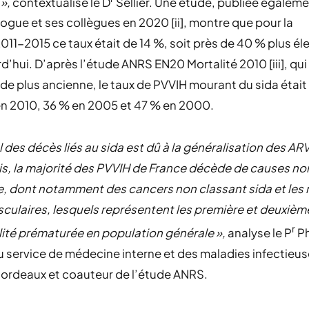
 »,
contextualise le D
Sellier. Une étude, publiée égaleme
ologue et ses collègues en 2020 [ii], montre que pour la
011-2015 ce taux était de 14 %, soit près de 40 % plus él
d’hui. D’après l’étude ANRS EN20 Mortalité 2010 [iii], qui
de plus ancienne, le taux de PVVIH mourant du sida étai
en 2010, 36 % en 2005 et 47 % en 2000.
l des décès liés au sida est dû à la généralisation des ARV
, la majorité des PVVIH de France décède de causes non
, dont notamment des cancers non classant sida et les
culaires, lesquels représentent les première et deuxiè
r
ité prématurée en population générale »,
analyse le P
Ph
u service de médecine interne et des maladies infectieu
ordeaux et coauteur de l’étude ANRS.