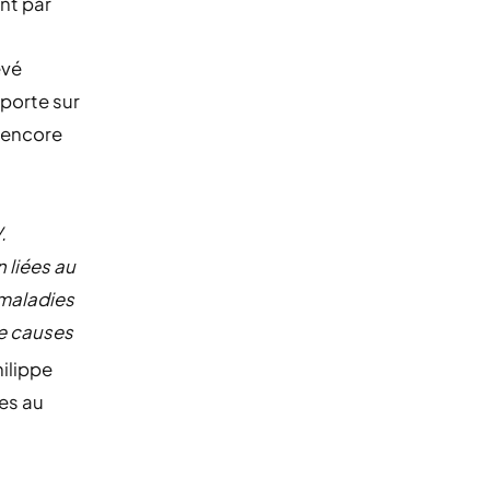
nt par
evé
 porte sur
t encore
.
 liées au
 maladies
me causes
ilippe
ses au