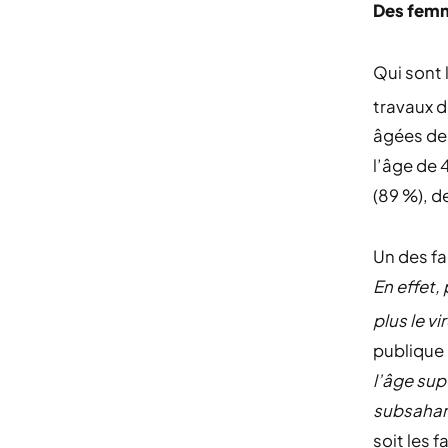
Des femm
Qui sont 
travaux d
âgées de 
l’âge de 
(89 %), d
Un des fa
En effet,
plus le vi
publique 
l’âge sup
subsahar
soit les 