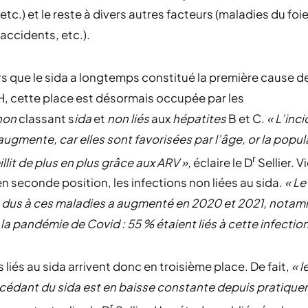
etc.) et le reste à divers autres facteurs (maladies du foie
 accidents, etc.).
ors que le sida a longtemps constitué la première cause 
, cette place est désormais occupée par les
non
classant s
ida
et
non liés
aux
hépatites
B et C.
« L’inc
ugmente, car elles sont favorisées par l’âge, or la popu
r
illit de plus en plus grâce aux ARV »,
éclaire le D
Sellier. 
en seconde position, les infections non liées au sida.
« L
 dus à ces maladies a augmenté en 2020 et 2021, notam
la pandémie de Covid : 55 % étaient liés à cette infection
 liés au sida arrivent donc en troisième place. De fait,
« l
cédant du sida est en baisse constante depuis pratiqu
r