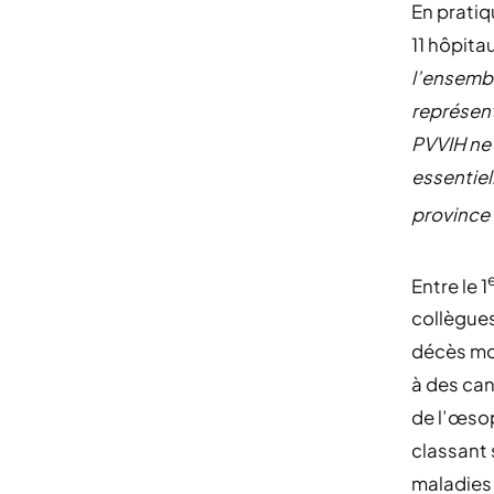
En pratiq
11 hôpita
l’ensembl
représent
PVVIH ne
essentiel
province 
Entre le 1
collègues
décès moy
à des ca
de l’œsop
classant 
maladies 