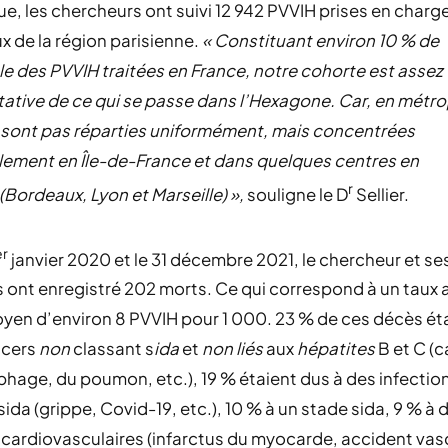
ue, les chercheurs ont suivi 12 942 PVVIH prises en charg
ux de la région parisienne.
« Constituant environ 10 % de
e des PVVIH traitées en France, notre cohorte est assez
ative de ce qui se passe dans l’Hexagone. Car, en métro
 sont pas réparties uniformément, mais concentrées
lement en Île-de-France et dans quelques centres en
r
(Bordeaux, Lyon et Marseille) »,
souligne le D
Sellier.
er
janvier 2020 et le 31 décembre 2021, le chercheur et se
 ont enregistré 202 morts. Ce qui correspond à un taux 
en d’environ 8 PVVIH pour 1 000. 23 % de ces décès éta
ncers
non
classant s
ida
et
non liés
aux
hépatites
B et C (
hage, du poumon, etc.), 19 % étaient dus à des infectio
sida (grippe, Covid-19, etc.), 10 % à un stade sida, 9 % à 
cardiovasculaires (infarctus du myocarde, accident vas