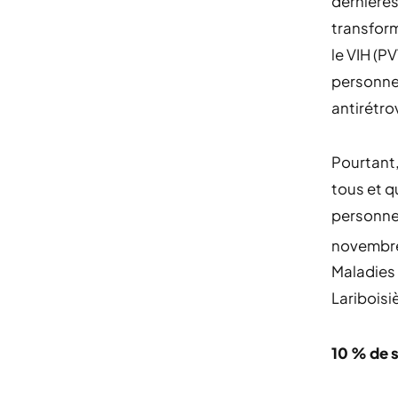
dernières
transform
le VIH (P
personnes
antirétrov
Pourtant,
tous et q
personnes
novembre 
Maladies 
Lariboisi
10 % de 