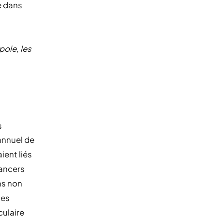
e dans
pole, les
s
annuel de
ient liés
cancers
ns non
des
culaire