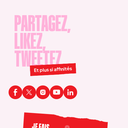
PARTAGEZ,
LIKEZ,
TWEETEZ
Et plus si affinités
JE FAIS