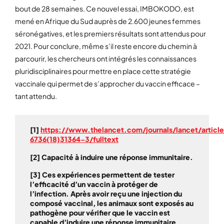
bout de 28 semaines. Ce nouvel essai, IMBOKODO, est
mené en Afrique du Sud auprès de 2.600 jeunes femmes
séronégatives, et les premiers résultats sont attendus pour
2021. Pour conclure, même s’il reste encore du chemin à
parcourir, les chercheurs ont intégrés les connaissances
pluridisciplinaires pour mettre en place cette stratégie
vaccinale qui permet de s’approcher du vaccin efficace –
tant attendu.
[1]
https://www.thelancet.com/journals/lancet/articl
6736(18)31364-3/fulltext
[2] Capacité à induire une réponse immunitaire.
[3] Ces expériences permettent de tester
l’efficacité d’un vaccin à protéger de
l’infection. Après avoir reçu une injection du
composé vaccinal, les animaux sont exposés au
pathogène pour vérifier que le vaccin est
capable d’induire une réponse immunitaire