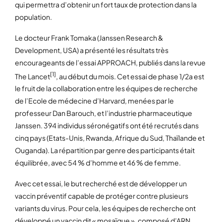
qui permettra d’obtenir un fort taux de protection dans la
population.
Le docteur Frank Tomaka (Janssen Research &
Development, USA) a présenté les résultats très
encourageants de l’essai APPROACH, publiés dans la revue
[1]
The Lancet
, au début du mois. Cet essai de phase 1/2a est
le fruit de la collaboration entre les équipes de recherche
de l’Ecole de médecine d’Harvard, menées par le
professeur Dan Barouch, et l’industrie pharmaceutique
Janssen. 394 individus séronégatifs ont été recrutés dans
cinq pays (Etats-Unis, Rwanda, Afrique du Sud, Thaïlande et
Ouganda). La répartition par genre des participants était
équilibrée, avec 54 % d’homme et 46 % de femme.
Avec cet essai, le but recherché est de développer un
vaccin préventif capable de protéger contre plusieurs
variants du virus. Pour cela, les équipes de recherche ont
développé un vaccin dit « mosaïque », composé d’ARN