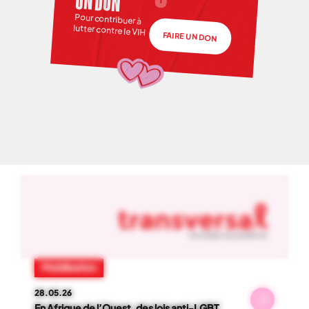
UN DON
Pour contribuer à
lutter contre le VIH
FAIRE UN DON
NOS ACTUS
01
-
06
Mobilisation
28.05.26
En Afrique de l’Ouest, des lois anti-LGBT