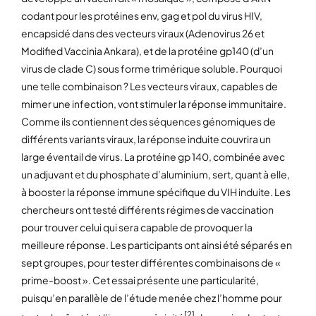
codant pour les protéines env, gag et pol du virus HIV,
encapsidé dans des vecteurs viraux (Adenovirus 26 et
Modified Vaccinia Ankara), et de la protéine gp140 (d’un
virus de clade C) sous forme trimérique soluble. Pourquoi
une telle combinaison ? Les vecteurs viraux, capables de
mimer une infection, vont stimuler la réponse immunitaire.
Comme ils contiennent des séquences génomiques de
différents variants viraux, la réponse induite couvrira un
large éventail de virus. La protéine gp 140, combinée avec
un adjuvant et du phosphate d’aluminium, sert, quant à elle,
à booster la réponse immune spécifique du VIH induite. Les
chercheurs ont testé différents régimes de vaccination
pour trouver celui qui sera capable de provoquer la
meilleure réponse. Les participants ont ainsi été séparés en
sept groupes, pour tester différentes combinaisons de «
prime-boost ». Cet essai présente une particularité,
puisqu’en parallèle de l’étude menée chez l’homme pour
[2]