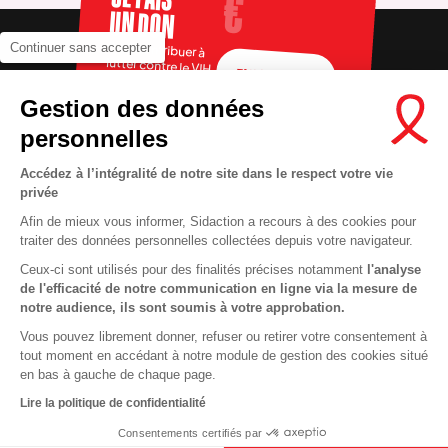
UN DON
Pour contribuer à
Continuer sans accepter
lutter contre le VIH
FAIRE UN DON
Gestion des données
personnelles
Accédez à l’intégralité de notre site dans le respect votre vie
privée
Afin de mieux vous informer, Sidaction a recours à des cookies pour
traiter des données personnelles collectées depuis votre navigateur.
Ceux-ci sont utilisés pour des finalités précises notamment
l'analyse
RECRUTEMENT
Contact
de l'efficacité de notre communication en ligne via la mesure de
notre audience, ils sont soumis à votre approbation.
MENTIONS LÉGALES
Presse
Vous pouvez librement donner, refuser ou retirer votre consentement à
VIE PRIVÉE
FAQ
tout moment en accédant à notre module de gestion des cookies situé
COOKIES
Info santé
en bas à gauche de chaque page.
PLAN DU SITE
Espace donateurs
Lire la politique de confidentialité
Consentements certifiés par