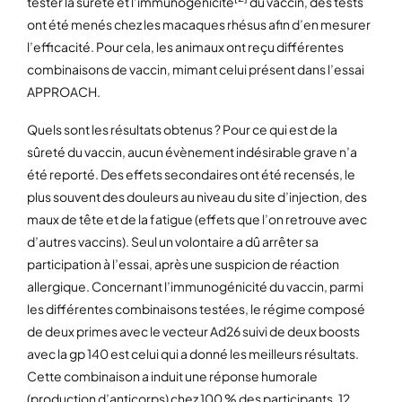
tester la sûreté et l’immunogénicité
du vaccin, des tests
ont été menés chez les macaques rhésus afin d’en mesurer
l’efficacité. Pour cela, les animaux ont reçu différentes
combinaisons de vaccin, mimant celui présent dans l’essai
APPROACH.
Quels sont les résultats obtenus ? Pour ce qui est de la
sûreté du vaccin, aucun évènement indésirable grave n’a
été reporté. Des effets secondaires ont été recensés, le
plus souvent des douleurs au niveau du site d’injection, des
maux de tête et de la fatigue (effets que l’on retrouve avec
d’autres vaccins). Seul un volontaire a dû arrêter sa
participation à l’essai, après une suspicion de réaction
allergique. Concernant l’immunogénicité du vaccin, parmi
les différentes combinaisons testées, le régime composé
de deux primes avec le vecteur Ad26 suivi de deux boosts
avec la gp 140 est celui qui a donné les meilleurs résultats.
Cette combinaison a induit une réponse humorale
(production d’anticorps) chez 100 % des participants, 12