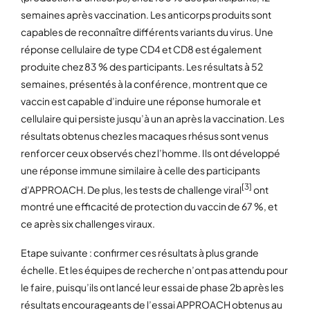
semaines après vaccination. Les anticorps produits sont
capables de reconnaître différents variants du virus. Une
réponse cellulaire de type CD4 et CD8 est également
produite chez 83 % des participants. Les résultats à 52
semaines, présentés à la conférence, montrent que ce
vaccin est capable d’induire une réponse humorale et
cellulaire qui persiste jusqu’à un an après la vaccination. Les
résultats obtenus chez les macaques rhésus sont venus
renforcer ceux observés chez l’homme. Ils ont développé
une réponse immune similaire à celle des participants
[3]
d’APPROACH. De plus, les tests de challenge viral
ont
montré une efficacité de protection du vaccin de 67 %, et
ce après six challenges viraux.
Etape suivante : confirmer ces résultats à plus grande
échelle. Et les équipes de recherche n’ont pas attendu pour
le faire, puisqu’ils ont lancé leur essai de phase 2b après les
résultats encourageants de l’essai APPROACH obtenus au