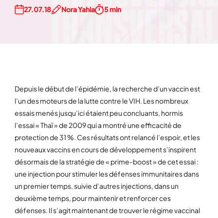
27.07.18
Nora Yahia
5 min
Depuis le début de l’épidémie, la recherche d’un vaccin est
l’un des moteurs de la lutte contre le VIH. Les nombreux
essais menés jusqu’ici étaient peu concluants, hormis
l’essai « Thaï » de 2009 qui a montré une efficacité de
protection de 31 %. Ces résultats ont relancé l’espoir, et les
nouveaux vaccins en cours de développement s’inspirent
désormais de la stratégie de « prime-boost » de cet essai :
une injection pour stimuler les défenses immunitaires dans
un premier temps, suivie d’autres injections, dans un
deuxième temps, pour maintenir et renforcer ces
défenses. Il s’agit maintenant de trouver le régime vaccinal