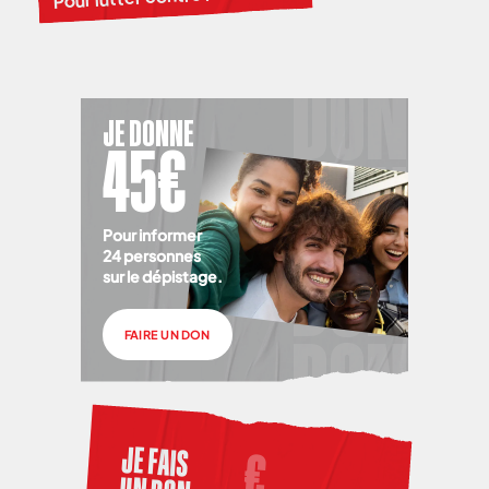
JE DONNE
45€
Pour informer
24 personnes
sur le dépistage.
FAIRE UN DON
JE FAIS