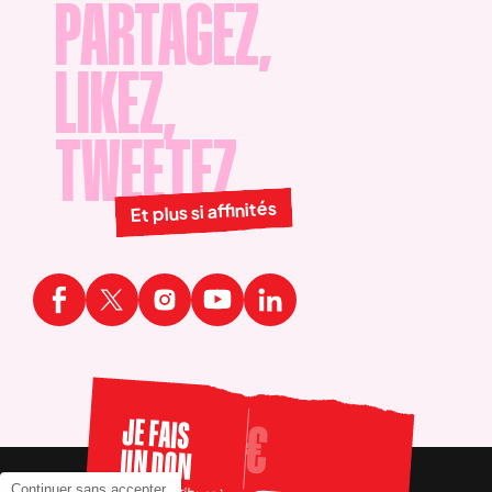
PARTAGEZ,
LIKEZ,
TWEETEZ
Et plus si affinités
JE FAIS
UN DON
Pour contribuer à
Continuer sans accepter