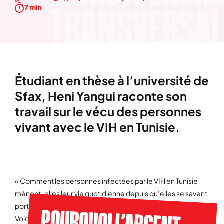
7 min
Étudiant en thèse à l’université de
Sfax, Heni Yangui raconte son
travail sur le vécu des personnes
vivant avec le VIH en Tunisie.
« Comment les personnes infectées par le VIH en Tunisie
mènent-elles leur vie quotidienne depuis qu’elles se savent
porteuses d’un virus à vie et d’une maladie stigmatisante ? »
Voici la question principale de ma thèse, débutée il y a trois