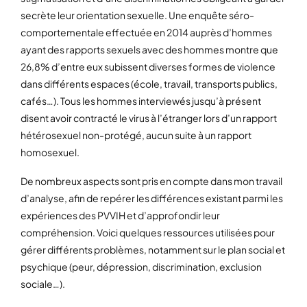
secrète leur orientation sexuelle. Une enquête séro-
comportementale effectuée en 2014 auprès d’hommes
ayant des rapports sexuels avec des hommes montre que
26,8% d’entre eux subissent diverses formes de violence
dans différents espaces (école, travail, transports publics,
cafés…). Tous les hommes interviewés jusqu’à présent
disent avoir contracté le virus à l’étranger lors d’un rapport
hétérosexuel non-protégé, aucun suite à un rapport
homosexuel.
De nombreux aspects sont pris en compte dans mon travail
d’analyse, afin de repérer les différences existant parmi les
expériences des PVVIH et d’approfondir leur
compréhension. Voici quelques ressources utilisées pour
gérer différents problèmes, notamment sur le plan social et
psychique (peur, dépression, discrimination, exclusion
sociale…).