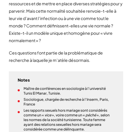
ressources et de mettre en place diverses stratégies pour y
parvenir. Mais cette normalité souhaitée renvoie-t-elle à
leur vie d’avant l’infection ou à une vie comme tout le
monde ? Comment définissent-elles une vie normale ?
Existe-t-il un modèle unique et homogène pour « vivre
normalement » ?
Ces questions font partie de la problématique de
recherche à laquelle je m’atèle désormais.
Notes
Maître de conférences en sociologie à l’université
Tunis El Manar, Tunisie.
Sociologue, chargée de recherche à l’Inserm, Paris,
France
Les rapports sexuels hors mariage sont considérés
comme un «
vice
», voire comme un «
péché
», selon
les normes de la société tunisienne. Toute femme
ayant des relations sexuelles hors mariage sera
considérée comme une délinquante.