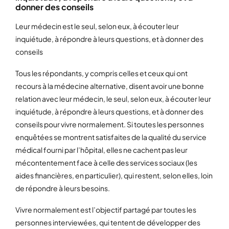
donner des conseils
Leur médecin est le seul, selon eux, à écouter leur
inquiétude, à répondre à leurs questions, et à donner des
conseils
Tous les répondants, y compris celles et ceux qui ont
recours à la médecine alternative, disent avoir une bonne
relation avec leur médecin, le seul, selon eux, à écouter leur
inquiétude, à répondre à leurs questions, et à donner des
conseils pour vivre normalement. Si toutes les personnes
enquêtées se montrent satisfaites de la qualité du service
médical fourni par l’hôpital, elles ne cachent pas leur
mécontentement face à celle des services sociaux (les
aides financières, en particulier), qui restent, selon elles, loin
de répondre à leurs besoins.
Vivre normalement est l’objectif partagé par toutes les
personnes interviewées, qui tentent de développer des