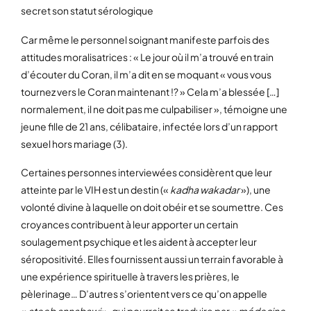
secret son statut sérologique
Car même le personnel soignant manifeste parfois des
attitudes moralisatrices : « Le jour où il m’a trouvé en train
d’écouter du Coran, il m’a dit en se moquant « vous vous
tournez vers le Coran maintenant !? » Cela m’a blessée […]
normalement, il ne doit pas me culpabiliser », témoigne une
jeune fille de 21 ans, célibataire, infectée lors d’un rapport
sexuel hors mariage (3).
Certaines personnes interviewées considèrent que leur
atteinte par le VIH est un destin («
kadha wakadar
»), une
volonté divine à laquelle on doit obéir et se soumettre. Ces
croyances contribuent à leur apporter un certain
soulagement psychique et les aident à accepter leur
séropositivité. Elles fournissent aussi un terrain favorable à
une expérience spirituelle à travers les prières, le
pèlerinage… D’autres s’orientent vers ce qu’on appelle