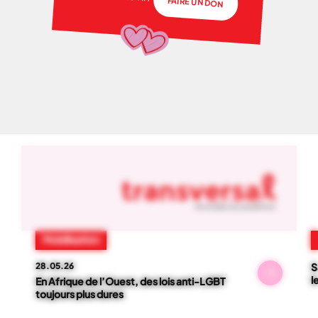
FAIRE UN DON
NOS ACTUS
01
-
06
Mobilisation
28.05.26
S
l
En Afrique de l’Ouest, des lois anti-LGBT
toujours plus dures