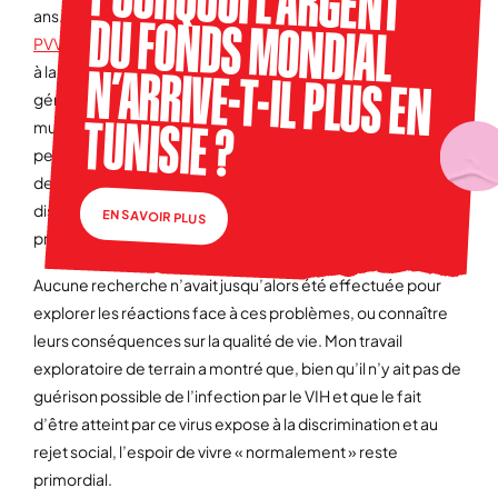
POURQUOI L’ARGENT
DU FONDS MONDIAL
N’ARRIVE-T-IL PLUS EN
ans. La Tunisie compte actuellement environ 2700
PVVIH
selon l’Onusida
, un chiffre en progression croissante,
à la fois en raison des nouvelles contaminations et de la
généralisation en 2008 de l’accès gratuit aux
TUNISIE ?
multithérapies, qui a permis d’allonger la durée de la vie des
personnes atteintes. Les personnes concernées par le VIH
devant en outre faire face à des problèmes d’ordre social :
discrimination, stigmatisation, précarité, pauvreté,
EN SAVOIR PLUS
problèmes d’accès aux médicaments…
Aucune recherche n’avait jusqu’alors été effectuée pour
explorer les réactions face à ces problèmes, ou connaître
leurs conséquences sur la qualité de vie. Mon travail
exploratoire de terrain a montré que, bien qu’il n’y ait pas de
guérison possible de l’infection par le VIH et que le fait
d’être atteint par ce virus expose à la discrimination et au
rejet social, l’espoir de vivre « normalement » reste
primordial.