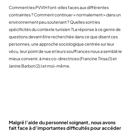
Comment les PVVIH font-elles faces aux différentes
contraintes ? Comment continuer « normalement » dans un
environnement peu soutenant ? Quelles sont les
spécificités du contexte tunisien ?La réponse à ce genre de
questions devant être recherchée dans ce que disent ces
personnes, une approche sociologique centrée sur leur
vécu, leur point de vue et leurs souffrances nous a semblé le
mieux convenir, à mes co-directrices (Francine Tinsa (1) et
Janine Barbot (2) ) et moi-même.
UN ENVIRONNEMENT PEU
SOUTENANT
Malgré l’aide du personnel soignant, nous avons
fait face à d’importantes difficultés pour accéder