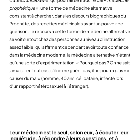
«
ateeb annabawi
», qui pourrait se traduire par «
médecine
prophétique
», une forme de médecine alternative
consistant à chercher, dans les discours biographiques du
Prophète, des recettes médicinales ayant un pouvoir de
guérison. Le recours à cette forme de médecine alternative
se voit surtout chez des personnes au niveau d’instruction
assez faible, qui affirment cependant avoir toute confiance
dans la médecine moderne, la médecine alternative n’étant
qu’une sorte d’expérimentation. « Pourquoi pas ? On ne sait
jamais… en tout cas, s’il ne me guérit pas, il ne pourra plus me
causer du mal » (homme, 40 ans, célibataire, infecté lors
d’un rapport hétérosexuel à l’étranger).
LA FOI COMME RÉCONFORT
Leur médecin est le seul, selon eux, à écouter leur
inquiétude, à répondre à leurs questions, et à