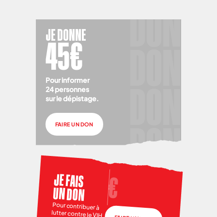
JE DONNE
45€
Pour informer
24 personnes
sur le dépistage.
FAIRE UN DON
JE FAIS
UN DON
Pour contribuer à
lutter contre le VIH