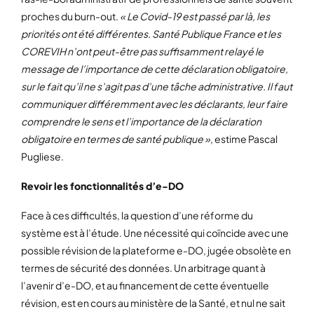
proches du burn-out.
« Le Covid-19 est passé par là, les
priorités ont été différentes. Santé Publique France et les
COREVIH n’ont peut-être pas suffisamment relayé le
message de l’importance de cette déclaration obligatoire,
sur le fait qu’il ne s’agit pas d’une tâche administrative. Il faut
communiquer différemment avec les déclarants, leur faire
comprendre le sens et l’importance de la déclaration
obligatoire en termes de santé publique »
, estime Pascal
Pugliese.
Revoir les fonctionnalités d’e-DO
Face à ces difficultés, la question d’une réforme du
système est à l’étude. Une nécessité qui coïncide avec une
possible révision de la plateforme e-DO, jugée obsolète en
termes de sécurité des données. Un arbitrage quant à
l’avenir d’e-DO, et au financement de cette éventuelle
révision, est en cours au ministère de la Santé, et nul ne sait