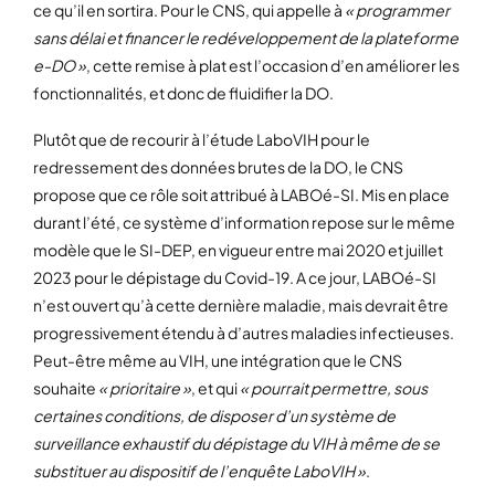
ce qu’il en sortira. Pour le CNS, qui appelle à
« programmer
sans délai et financer le redéveloppement de la plateforme
e-DO »
, cette remise à plat est l’occasion d’en améliorer les
fonctionnalités, et donc de fluidifier la DO.
Plutôt que de recourir à l’étude LaboVIH pour le
redressement des données brutes de la DO, le CNS
propose que ce rôle soit attribué à LABOé-SI. Mis en place
durant l’été, ce système d’information repose sur le même
modèle que le SI-DEP, en vigueur entre mai 2020 et juillet
2023 pour le dépistage du Covid-19. A ce jour, LABOé-SI
n’est ouvert qu’à cette dernière maladie, mais devrait être
progressivement étendu à d’autres maladies infectieuses.
Peut-être même au VIH, une intégration que le CNS
souhaite
« prioritaire »
, et qui
« pourrait permettre, sous
certaines conditions, de disposer d’un système de
surveillance exhaustif du dépistage du VIH à même de se
substituer au dispositif de l’enquête LaboVIH »
.