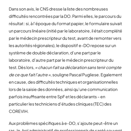
Dans son avis, le CNS dresse la liste des nombreuses
difficultés rencontrées par la DO. Parmi elles, le parcours du
résultat : si, à l’époque du format papier, le formulaire suivait
un parcours linéaire (initié par le laboratoire, il était complété
par le médecin prescripteur du test, avant de remonter vers
les autorités régionales), le dispositif e-DO repose sur un
système de double déclaration, d’une part par le
laboratoire, d’autre part par le médecin prescripteur du
test. Dès lors,
« chacun fait sa déclaration sans tenir compte
de ce que fait l’autre »
, souligne Pascal Pugliese. Egalement
en cause, des difficultés techniques et organisationnelles
lors de la saisie des données, ainsi qu’une communication
parfois insuffisante entre SpF et les déclarants – en
particulier les techniciens d’études cliniques (TEC) des
COREVIH.
Aux problèmes spécifiques à e-DO, s’ajoute peut-être un
ras-le-bol administratif de professionnels de santé souvent