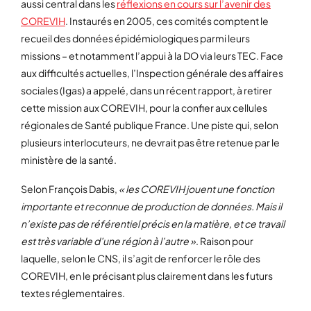
aussi central dans les
réflexions en cours sur l’avenir des
COREVIH
. Instaurés en 2005, ces comités comptent le
recueil des données épidémiologiques parmi leurs
missions – et notamment l’appui à la DO via leurs TEC. Face
aux difficultés actuelles, l’Inspection générale des affaires
sociales (Igas) a appelé, dans un récent rapport, à retirer
cette mission aux COREVIH, pour la confier aux cellules
régionales de Santé publique France. Une piste qui, selon
plusieurs interlocuteurs, ne devrait pas être retenue par le
ministère de la santé.
Selon François Dabis,
« les COREVIH jouent une fonction
importante et reconnue de production de données. Mais il
n’existe pas de référentiel précis en la matière, et ce travail
est très variable d’une région à l’autre »
. Raison pour
laquelle, selon le CNS, il s’agit de renforcer le rôle des
COREVIH, en le précisant plus clairement dans les futurs
textes réglementaires.