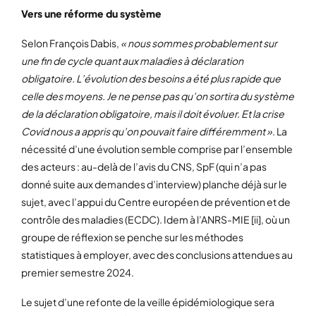
Vers une réforme du système
Selon François Dabis,
« nous sommes probablement sur
une fin de cycle quant aux maladies à déclaration
obligatoire. L’évolution des besoins a été plus rapide que
celle des moyens. Je ne pense pas qu’on sortira du système
de la déclaration obligatoire, mais il doit évoluer. Et la crise
Covid nous a appris qu’on pouvait faire différemment »
. La
nécessité d’une évolution semble comprise par l’ensemble
des acteurs : au-delà de l’avis du CNS, SpF (qui n’a pas
donné suite aux demandes d’interview) planche déjà sur le
sujet, avec l’appui du Centre européen de prévention et de
contrôle des maladies (ECDC). Idem à l’ANRS-MIE [ii], où un
groupe de réflexion se penche sur les méthodes
statistiques à employer, avec des conclusions attendues au
premier semestre 2024.
Le sujet d’une refonte de la veille épidémiologique sera