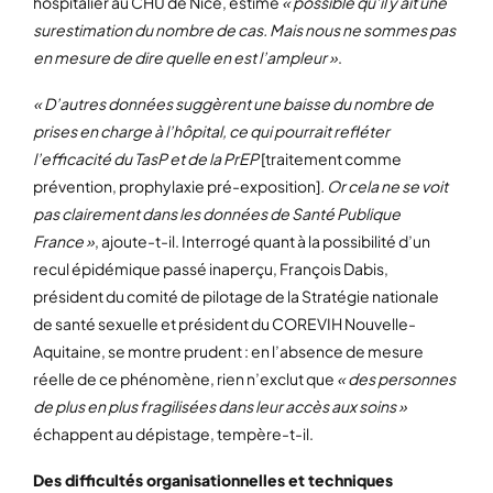
hospitalier au CHU de Nice, estime
« possible qu’il y ait une
surestimation du nombre de cas. Mais nous ne sommes pas
en mesure de dire quelle en est l’ampleur »
.
« D’autres données suggèrent une baisse du nombre de
prises en charge à l’hôpital, ce qui pourrait refléter
l’efficacité du TasP et de la PrEP
[traitement comme
prévention, prophylaxie pré-exposition]
. Or cela ne se voit
pas clairement dans les données de Santé Publique
France »
, ajoute-t-il. Interrogé quant à la possibilité d’un
recul épidémique passé inaperçu, François Dabis,
président du comité de pilotage de la Stratégie nationale
de santé sexuelle et président du COREVIH Nouvelle-
Aquitaine, se montre prudent : en l’absence de mesure
réelle de ce phénomène, rien n’exclut que
« des personnes
de plus en plus fragilisées dans leur accès aux soins »
échappent au dépistage, tempère-t-il.
Des difficultés organisationnelles et techniques