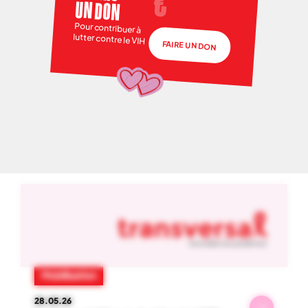
UN DON
Pour contribuer à
lutter contre le VIH
FAIRE UN DON
NOS ACTUS
01
-
06
Mobilisation
28.05.26