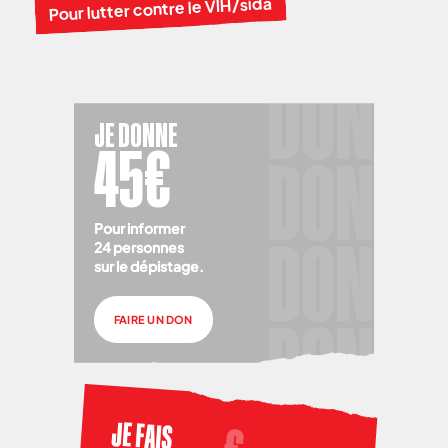
Pour lutter contre le VIH/sida
JE DONNE
45€
Pour informer
24 personnes
sur le dépistage.
FAIRE UN DON
JE FAIS