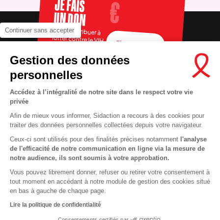
JE FAIS
UN DON
Pour contribuer à
Continuer sans accepter
lutter contre le VIH
FAIRE UN DON
Gestion des données
personnelles
Accédez à l’intégralité de notre site dans le respect votre vie
privée
Afin de mieux vous informer, Sidaction a recours à des cookies pour
traiter des données personnelles collectées depuis votre navigateur.
Ceux-ci sont utilisés pour des finalités précises notamment
l'analyse
RECRUTEMENT
Contact
de l'efficacité de notre communication en ligne via la mesure de
notre audience, ils sont soumis à votre approbation.
MENTIONS LÉGALES
Presse
Vous pouvez librement donner, refuser ou retirer votre consentement à
VIE PRIVÉE
FAQ
tout moment en accédant à notre module de gestion des cookies situé
COOKIES
Info santé
en bas à gauche de chaque page.
PLAN DU SITE
Espace donateurs
Lire la politique de confidentialité
Consentements certifiés par