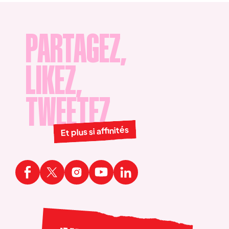
mentions légales
.
PARTAGEZ,
LIKEZ,
TWEETEZ
Et plus si affinités