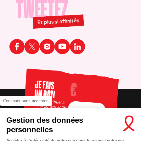
TWEETEZ
Et plus si affinités
JE FAIS
UN DON
Pour contribuer à
Continuer sans accepter
lutter contre le VIH
FAIRE UN DON
Gestion des données
personnelles
Accédez à l’intégralité de notre site dans le respect votre vie