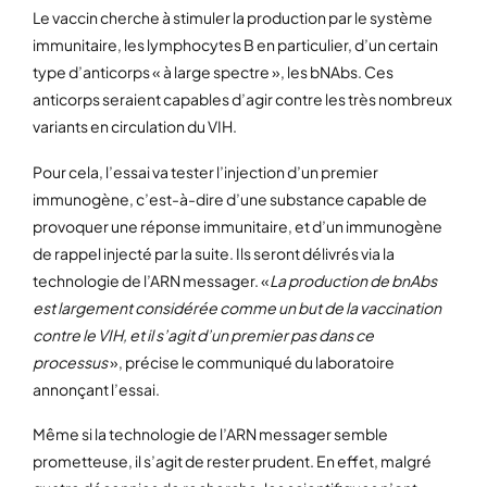
Le vaccin cherche à stimuler la production par le système
immunitaire, les lymphocytes B en particulier, d’un certain
type d’anticorps « à large spectre », les bNAbs. Ces
anticorps seraient capables d’agir contre les très nombreux
variants en circulation du VIH.
Pour cela, l’essai va tester l’injection d’un premier
immunogène, c’est-à-dire d’une substance capable de
provoquer une réponse immunitaire, et d’un immunogène
de rappel injecté par la suite. Ils seront délivrés via la
technologie de l’ARN messager. «
La production de bnAbs
est largement considérée comme un but de la vaccination
contre le VIH, et il s’agit d’un premier pas dans ce
processus
», précise le communiqué du laboratoire
annonçant l’essai.
Même si la technologie de l’ARN messager semble
prometteuse, il s’agit de rester prudent. En effet, malgré