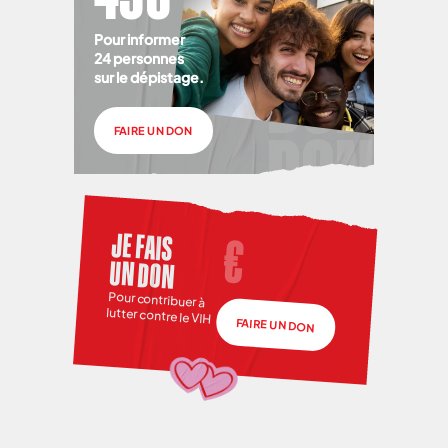
Pour informer
24 personnes
sur le dépistage.
FAIRE UN DON
JE FAIS
UN DON
Pour contribuer à
lutter contre le VIH
FAIRE UN DON