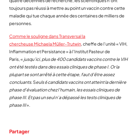
quatre décennies de recherche, les scientifiques n’ont
toujours pas réussi à mettre au point un vaccin contre cette
maladie qui tue chaque année des centaines de milliers de
personnes.
Comme le souligne dans Transversal la
chercheuse Michaela Müller-Trutwin
, cheffe de l’unité « VIH,
Inflammation et Persistance » à l’Institut Pasteur de
Paris, «
jusqu’ici, plus de 400 candidats vaccins contre le VIH
ont été testés dans des essais cliniques de phase I. Or la
plupart se sont arrêté à cette étape, faut d’être assez
concluants
. S
euls 6 candidats vaccins ont atteint la dernière
phase d’évaluation chez l’humain, les essais cliniques de
phase III. Et
pas un seul n’a dépassé les tests cliniques de
phase III
».
Partager