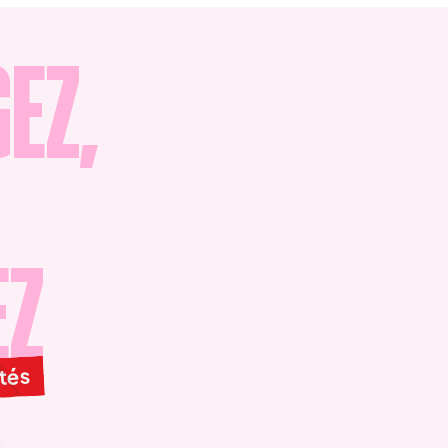
EZ,
EZ
ités