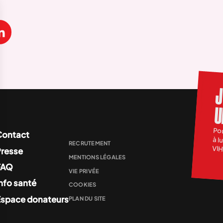
J
U
Po
à l
Contact
RECRUTEMENT
VI
Presse
MENTIONS LÉGALES
FAQ
VIE PRIVÉE
nfo santé
COOKIES
Espace donateurs
PLAN DU SITE