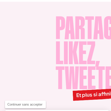
PARTAG
LIKEZ,
TWEET
Et plus si affin
Continuer sans accepter