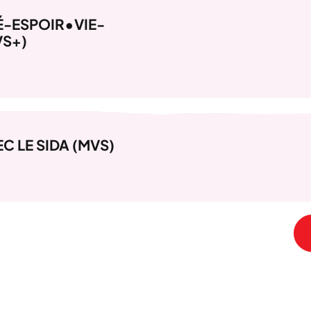
É-ESPOIR•VIE-
VS+)
C LE SIDA (MVS)