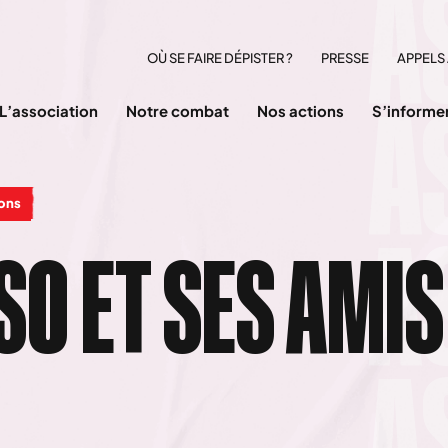
OÙ SE FAIRE DÉPISTER ?
PRESSE
APPELS 
L’association
Notre combat
Nos actions
S’informe
ions
O ET SES AMIS