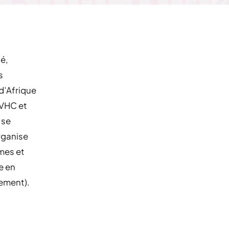
é,
s
d’Afrique
/VHC et
 se
organise
mes et
e en
lement).