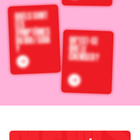
QUELS SONT
LES
SYMPTÔMES
DU VIH / SIDA
QU'EST-CE
QUE LE
?
CHEMSEX ?