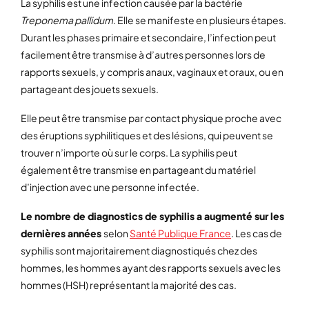
La syphilis est une infection causée par la bactérie
Treponema pallidum
. Elle se manifeste en plusieurs étapes.
Durant les phases primaire et secondaire, l’infection peut
facilement être transmise à d’autres personnes lors de
rapports sexuels, y compris anaux, vaginaux et oraux, ou en
partageant des jouets sexuels.
Elle peut être transmise par contact physique proche avec
des éruptions syphilitiques et des lésions, qui peuvent se
trouver n’importe où sur le corps. La syphilis peut
également être transmise en partageant du matériel
d’injection avec une personne infectée.
Le nombre de diagnostics de syphilis a augmenté sur les
dernières années
selon
Santé Publique France
. Les cas de
syphilis sont majoritairement diagnostiqués chez des
hommes, les hommes ayant des rapports sexuels avec les
hommes (HSH) représentant la majorité des cas.