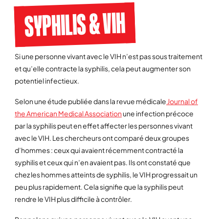
SYPHILIS & VIH
Si une personne vivant avec le VIH n’est pas sous traitement
et qu’elle contracte la syphilis, cela peut augmenter son
potentiel infectieux.
Selon une étude publiée dans la revue médicale
Journal of
the American Medical Association
une infection précoce
par la syphilis peut en effet affecter les personnes vivant
avec le VIH. Les chercheurs ont comparé deux groupes
d’hommes : ceux qui avaient récemment contracté la
syphilis et ceux qui n’en avaient pas. Ils ont constaté que
chez les hommes atteints de syphilis, le VIH progressait un
peu plus rapidement. Cela signifie que la syphilis peut
rendre le VIH plus difficile à contrôler.