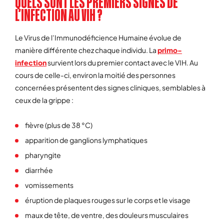
QUELS SONT LES PREMIERS SIGNES DE
L’INFECTION AU VIH ?
Le Virus de l’Immunodéficience Humaine évolue de
manière différente chez chaque individu. La
primo-
infection
survient lors du premier contact avec le VIH. Au
cours de celle-ci, environ la moitié des personnes
concernées présentent des signes cliniques, semblables à
ceux de la grippe :
fièvre (plus de 38 °C)
apparition de ganglions lymphatiques
pharyngite
diarrhée
vomissements
éruption de plaques rouges sur le corps et le visage
maux de tête, de ventre, des douleurs musculaires