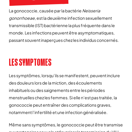
La gonococcie, causée par la bactérie
Neisseria
gonorrhoeae
, est la deuxième infection sexuellement
transmissible (IST) bactérienne la plus fréquente dans le
monde. Les infections peuvent être asymptomatiques,
passant souvent inaperçues chez les individus concernés.
LES SYMPTOMES
Les symptômes, lorsqu’ils se manifestent, peuvent inclure
des douleurs lors de la miction, des écoulements
inhabituels ou des saignements entre les périodes
menstruelles chez les femmes. Si elle n’est pas traitée, la
gonococcie peut entraîner des complications graves,
notamment l’infertilité et une infection généralisée.
Même sans symptômes, le gonococcie peut être transmise