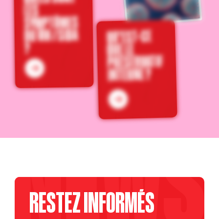
LES
SYMPTÔMES
DU VIH / SIDA
QU'EST-CE
?
QUE LE
PRÉSERVATIF
INTERNE ?
RESTEZ INFORMÉS