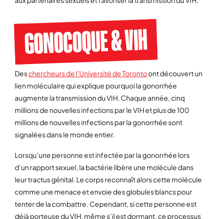
aux partenaires sexuels et favoriser la transmission du VIH.
GONOCOQUE & VIH
Des
chercheurs de l’Université de Toronto
ont découvert un
lien moléculaire qui explique pourquoi la gonorrhée
augmente la transmission du VIH. Chaque année, cinq
millions de nouvelles infections par le VIH et plus de 100
millions de nouvelles infections par la gonorrhée sont
signalées dans le monde entier.
Lorsqu’une personne est infectée par la gonorrhée lors
d’un rapport sexuel, la bactérie libère une molécule dans
leur tractus génital. Le corps reconnaît alors cette molécule
comme une menace et envoie des globules blancs pour
tenter de la combattre. Cependant, si cette personne est
déjà porteuse du VIH, même s’il est dormant, ce processus