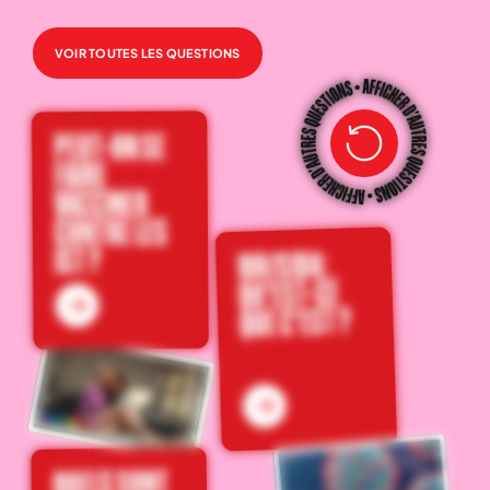
VOIR TOUTES LES QUESTIONS
PEUT-ON SE
FAIRE
VACCINER
CONTRE LES
IST ?
VIH/SIDA:
QU'EST-CE
QUE C'EST ?
QUELS SONT