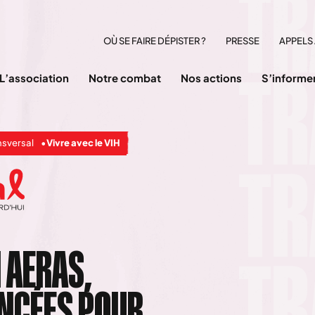
OÙ SE FAIRE DÉPISTER ?
PRESSE
APPELS 
L’association
Notre combat
Nos actions
S’informe
nsversal
Vivre avec le VIH
 AERAS,
ANCÉES POUR