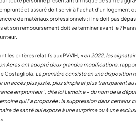
par toute personne présentant un risque de santé aggrav
mprunté et assuré doit servir à l’achat d’un logement o
 encore de matériaux professionnels ; il ne doit pas dép
 et son remboursement doit se terminer avant le 71ᵉ ann
unteur.
t les critères relatifs aux PVVIH,
« en 2022, les signatair
on Aeras ont adopté deux grandes modifications,
rappo
e Costagliola.
La première consiste en une disposition re
our un accès plus juste, plus simple et plus transparent a
rance emprunteur”, dite loi Lemoine – du nom de la dépu
Lemoine qui l’a proposée : la suppression dans certains c
aire de santé qui expose à une surprime ou à une exclus
 »