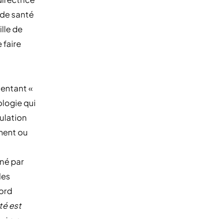
 de santé
ille de
 faire
sentant «
ologie qui
ulation
ement ou
gné par
les
cord
té est