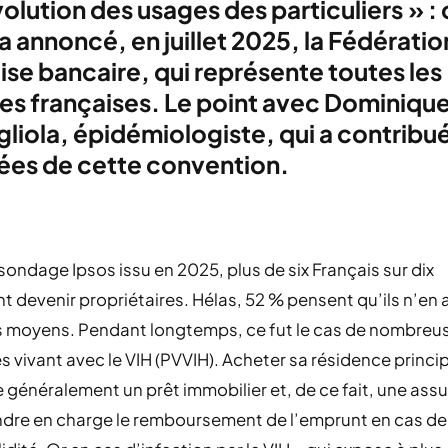
volution des usages des particuliers » : 
a annoncé, en juillet 2025, la Fédératio
ise bancaire, qui représente toutes les
s françaises. Le point avec Dominiqu
liola, épidémiologiste, qui a contribu
ées de cette convention.
sondage Ipsos issu en 2025, plus de six Français sur dix
t devenir propriétaires. Hélas, 52 % pensent qu’ils n’en 
es moyens. Pendant longtemps, ce fut le cas de nombreu
 vivant avec le VIH (PVVIH). Acheter sa résidence princi
 généralement un prêt immobilier et, de ce fait, une ass
ndre en charge le remboursement de l’emprunt en cas d