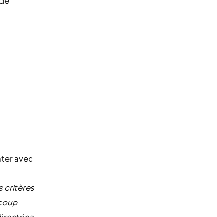
 de
nter avec
s
 critères
ucoup
directrice