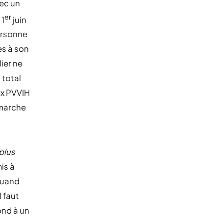
vec un
er
 1
juin
ersonne
es à son
ier ne
total
ux PVVIH
émarche
 plus
is à
quand
 faut
ond à un