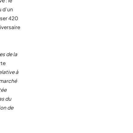
é : le
u d’un
asser 420
iversaire
es de la
rte
lative à
u marché
tée
as du
ion de