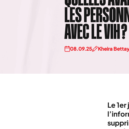
LES PERSONN
AVEC LE VIH ?
08.09.25
Kheira Betta
Le 1er
l’info
suppri