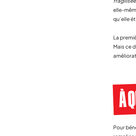
fragilisée
elle-même
qu’elle é
La premiè
Mais ce d
améliora
À 
Pour béné