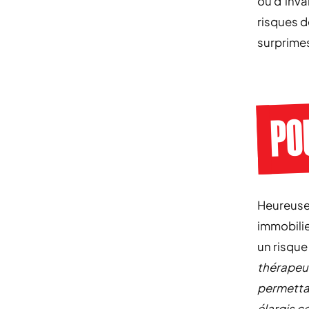
ou d’inva
risques d
surprimes
POU
Heureusem
immobilie
un risque
thérapeut
permettan
élargis c