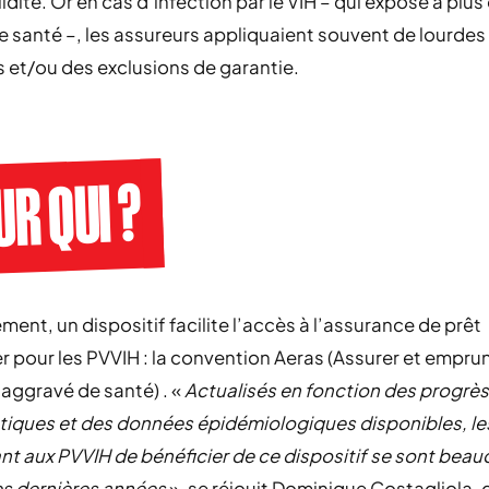
lidité. Or en cas d’infection par le VIH – qui expose à plus
e santé –, les assureurs appliquaient souvent de lourdes
 et/ou des exclusions de garantie.
R QUI ?
ent, un dispositif facilite l’accès à l’assurance de prêt
r pour les PVVIH : la convention Aeras (Assurer et empru
 aggravé de santé) . «
Actualisés en fonction des progrè
iques et des données épidémiologiques disponibles, les
t aux PVVIH de bénéficier de ce dispositif se sont bea
es dernières années
», se réjouit Dominique Costagliola, 