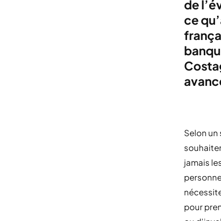
de l’é
ce qu’
frança
banque
Costag
avanc
Selon un 
souhaiten
jamais l
personnes
nécessite
pour pre