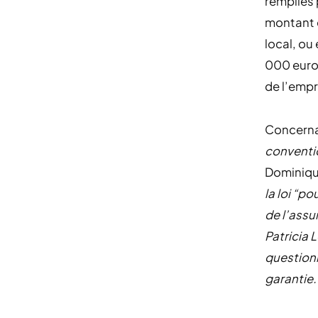
remplies 
montant e
local, ou
000 euros
de l’empr
Concernan
conventi
Dominiqu
la loi “p
de l’assu
Patricia 
questionn
garantie.