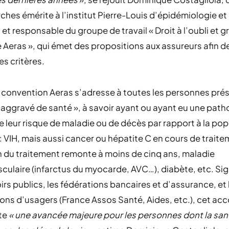
ches émérite à l’institut Pierre-Louis d’épidémiologie et
 et responsable du groupe de travail « Droit à l’oubli et gr
 Aeras », qui émet des propositions aux assureurs afin de
es critères.
la convention Aeras s’adresse à toutes les personnes pré
 aggravé de santé », à savoir ayant ou ayant eu une path
leur risque de maladie ou de décès par rapport à la pop
: VIH, mais aussi cancer ou hépatite C en cours de trait
in du traitement remonte à moins de cinq ans,
maladie
culaire (infarctus du myocarde, AVC…), diabète, etc. Si
irs publics, les fédérations bancaires et d’assurance, et 
ons d’usagers (France Assos Santé, Aides, etc.), cet ac
te
« une avancée majeure pour les personnes dont la san