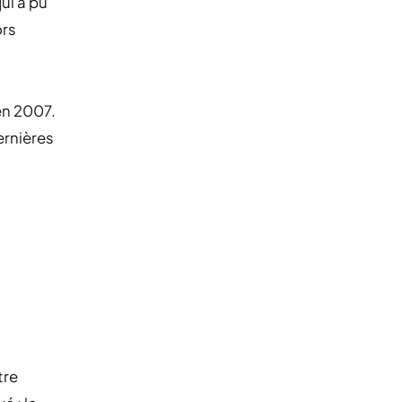
ui a pu
ors
en 2007.
ernières
tre