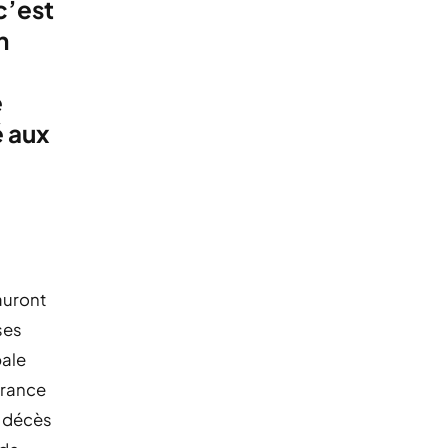
c’est
n
e
é aux
auront
ses
pale
urance
e décès