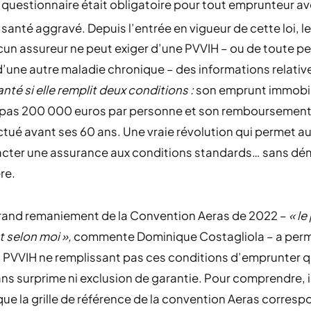
 questionnaire était obligatoire pour tout emprunteur a
 santé aggravé. Depuis l’entrée en vigueur de cette loi, le
un assureur ne peut exiger d’une PVVIH – ou de toute p
d’une autre maladie chronique – des informations relativ
anté si elle remplit deux conditions :
son emprunt immobil
pas 200 000 euros par personne et son remboursement 
ctué avant ses 60 ans. Une vraie révolution qui permet a
acter une assurance aux conditions standards… sans d
re.
grand remaniement de la Convention Aeras de 2022 –
«
le
t selon moi
»,
commente Dominique Costagliola – a perm
s PVVIH ne remplissant pas ces conditions d’emprunter 
s surprime ni exclusion de garantie. Pour comprendre, il
que la grille de référence de la convention Aeras corresp