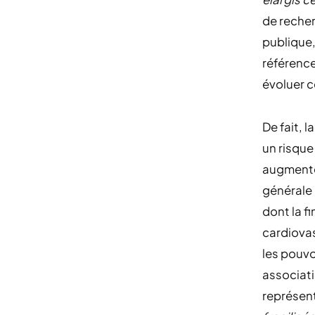
de recher
publique,
référence
évoluer c
De fait, 
un risque
augmente 
générale 
dont la f
cardiovas
les pouvo
associati
représen