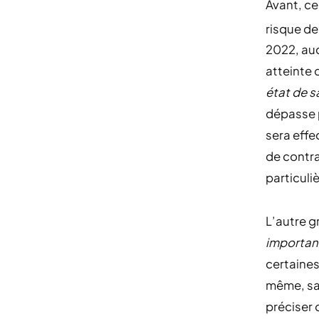
Avant, ce
risque de
2022, auc
atteinte 
état de s
dépasse 
sera effe
de contr
particuliè
L’autre 
importan
certaine
même, san
préciser 