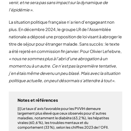
venir, et ne sera pas sans impact sur la dynamique de
l’épidémie »
.
La situation politique française n’a rien d’engageant non
plus. En décembre 2024, le groupe LR de l’Assemblée
nationale a déposé une proposition de loi visant à abroger le
titre de séjour pour étranger malade. Sans succès : le texte
a été rejeté en commission fin janvier. Pour Olivier Lefebvre,
« nous ne sommes plus à l’abri d’une abrogation à un
moment ou à un autre. Ce n’est pas la première tentative,
j’en étais même devenu un peu blasé. Mais avec la situation
politique actuelle, on peut désormais s’attendre à tout »
.
Notes et références
[i] Le taux d’avis favorable pour les PVVIH demeure
largement plus élevé que ceux observés pour d’autres
maladies, notamment le diabète (63,2 %), les hépatites
virales (60,6 %), les troubles mentaux et du
comportement (33 %), selon les chiffres 2023 de l’OFII.