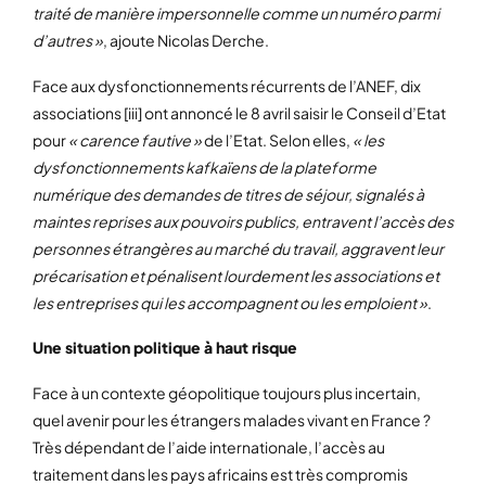
traité de manière impersonnelle comme un numéro parmi
d’autres »
, ajoute Nicolas Derche.
Face aux dysfonctionnements récurrents de l’ANEF, dix
associations [iii] ont annoncé le 8 avril saisir le Conseil d’Etat
pour
« carence fautive »
de l’Etat. Selon elles,
« les
dysfonctionnements kafkaïens de la plateforme
numérique des demandes de titres de séjour, signalés à
maintes reprises aux pouvoirs publics, entravent l’accès des
personnes étrangères au marché du travail, aggravent leur
précarisation et pénalisent lourdement les associations et
les entreprises qui les accompagnent ou les emploient »
.
Une situation politique à haut risque
Face à un contexte géopolitique toujours plus incertain,
quel avenir pour les étrangers malades vivant en France ?
Très dépendant de l’aide internationale, l’accès au
traitement dans les pays africains est très compromis