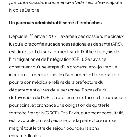
précarité sociale, économique et administrative »
, ajoute
Nicolas Derche.
Un parcours administratif semé d’embûches
er
Depuis le 1
janvier 2017, l’examen des dossiers médicaux,
jusqu’alors confié aux agences régionales de santé (ARS),
est du ressort du service médical de l’Office français de
l’immigration et de l’intégration (OFII). Ses avis ne
constituent qu’une étape d’un processus toujours plus
incertain. La décision finale d’accorder un titre de séjour
pour raison médicale relève de la préfecture du
département où réside la personne. En cas d’avis
défavorable de l’OFII, la préfecture refuse le titre de séjour
pour soins, et prononce une obligation de quitter le
territoire français (OQTF). Et si l’avis, purement consultatif,
est favorable, il n’est pas rare que la préfecture refuse
malgré tout le titre de séjour, pour des raisons
extramédicales.