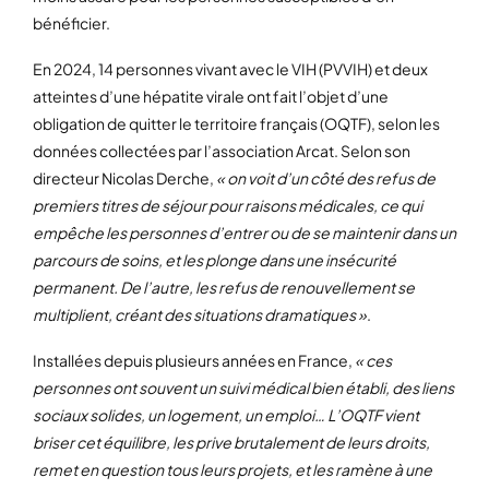
bénéficier.
En 2024, 14 personnes vivant avec le VIH (PVVIH) et deux
atteintes d’une hépatite virale ont fait l’objet d’une
obligation de quitter le territoire français (OQTF), selon les
données collectées par l’association Arcat. Selon son
directeur Nicolas Derche,
« on voit d’un côté des refus de
premiers titres de séjour pour raisons médicales, ce qui
empêche les personnes d’entrer ou de se maintenir dans un
parcours de soins, et les plonge dans une insécurité
permanent. De l’autre, les refus de renouvellement se
multiplient, créant des situations dramatiques »
.
Installées depuis plusieurs années en France,
« ces
personnes ont souvent un suivi médical bien établi, des liens
sociaux solides, un logement, un emploi… L’OQTF vient
briser cet équilibre, les prive brutalement de leurs droits,
remet en question tous leurs projets, et les ramène à une