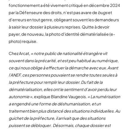
fonctionnement a été vivement critiqué en décembre 2024
par la Défenseure des droits, n’est pas avare de
bugs
et
d’erreurs en tout genre, obligeant souvent les demandeurs
à saisir leur dossier à plusieurs reprises. Quitte à devoir
payer, de nouveau, la photo d’identité dématérialisée (e-
photo) requise.
Chez Arcat,
« notre public de nationalité étrangère vit
souvent dans la précarité, et est peu habitué au numérique,
ce qui nous oblige à effectuer la démarche avec eux. Avant
l’ANEF, ces personnes pouvaient se rendre toutes seules à
la préfecture pour remplir leur dossier. Du fait de la
dématérialisation, elles ont le sentiment d’avoir perdu leur
autonomie »
, explique Blandine Vaugeois.
« La numérisation
a engendré une forme de déshumanisation, et un
traitement bien plus distancé des situations individuelles. Au
guichet de la préfecture, il arrivait que des situations
puissent se débloquer. Désormais, chaque dossier est