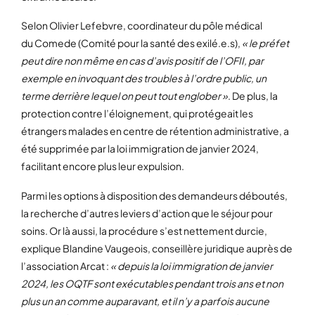
Selon Olivier Lefebvre, coordinateur du pôle médical
du Comede (Comité pour la santé des exilé.e.s),
« le préfet
peut dire non même en cas d’avis positif de l’OFII, par
exemple en invoquant des troubles à l’ordre public, un
terme derrière lequel on peut tout englober »
. De plus, la
protection contre l’éloignement, qui protégeait les
étrangers malades en centre de rétention administrative, a
été supprimée par la loi immigration de janvier 2024,
facilitant encore plus leur expulsion.
Parmi les options à disposition des demandeurs déboutés,
la recherche d’autres leviers d’action que le séjour pour
soins. Or là aussi, la procédure s’est nettement durcie,
explique Blandine Vaugeois, conseillère juridique auprès de
l’association Arcat :
« depuis la loi immigration de janvier
2024, les OQTF sont exécutables pendant trois ans et non
plus un an comme auparavant, et il n’y a parfois aucune