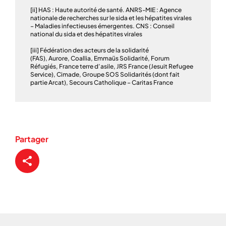
[ii] HAS : Haute autorité de santé. ANRS-MIE : Agence
nationale de recherches sur le sida et les hépatites virales
– Maladies infectieuses émergentes. CNS : Conseil
national du sida et des hépatites virales
[iii] Fédération des acteurs de la solidarité
(FAS), Aurore, Coallia, Emmaüs Solidarité, Forum
Réfugiés, France terre d’asile, JRS France (Jesuit Refugee
Service), Cimade, Groupe SOS Solidarités (dont fait
partie Arcat), Secours Catholique – Caritas France
Partager