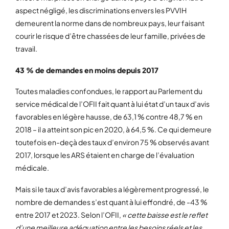
aspect négligé, les discriminations envers les PVVIH
demeurent la norme dans de nombreux pays, leur faisant
courir le risque d’être chassées de leur famille, privées de
travail.
43 % de demandes en moins depuis 2017
Toutes maladies confondues, le rapport au Parlement du
service médical de l’OFII fait quant à lui état d’un taux d’avis
favorables en légère hausse, de 63,1 % contre 48,7 % en
2018 – il a atteint son pic en 2020, à 64,5 %. Ce qui demeure
toutefois en-deçà des taux d’environ 75 % observés avant
2017, lorsque les ARS étaient en charge de l’évaluation
médicale.
Mais si le taux d’avis favorables a légèrement progressé, le
nombre de demandes s’est quant à lui effondré, de -43 %
entre 2017 et 2023. Selon l’OFII,
« cette baisse est le reflet
d’une meilleure adéquation entre les besoins réels et les