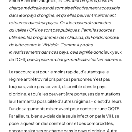
Selon Blandine Vaugeois,
« l’OFII leur dit que la prise en
charge médicale est désormais effectivement accessible
dans leur pays d’origine, et qu’elles peuvent maintenant
retourner dans leur pays »
. Or
« les bases de données
qu’utilise l’OFII ne sont pas publiques. Parmi les sources
utilisées, les programmes de l’Onusida, du Fonds mondial
de lutte contre le VIH/sida. Comme il y a des
investissements dans ces pays, cela signifie donc
[aux yeux
de l’OFII]
que la prise en charge médicale s’est améliorée »
.
Le raccourci est pour le moins rapide, d’autant que le
régime antirétroviral pris par ces personnes n’est pas
toujours, voire pas souvent, disponible dans le pays
d’origine, et qu’elles peuvent être porteuses de mutations
leur fermant la possibilité d’autres régimes – c’est d’ailleurs
l’un des arguments mis en avant pour contester une OQTF.
Par ailleurs, bien au-delà de la seule infection par le VIH, se
pose la question des coinfections et des comorbidités,
encore mal prises en charge dans le pays d’origine. Autre