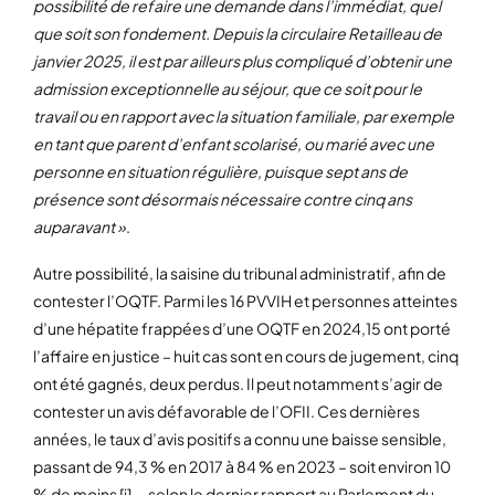
possibilité de refaire une demande dans l’immédiat, quel
que soit son fondement. Depuis la circulaire Retailleau de
janvier 2025, il est par ailleurs plus compliqué d’obtenir une
admission exceptionnelle au séjour, que ce soit pour le
travail ou en rapport avec la situation familiale, par exemple
en tant que parent d’enfant scolarisé, ou marié avec une
personne en situation régulière, puisque sept ans de
présence sont désormais nécessaire contre cinq ans
auparavant »
.
Autre possibilité, la saisine du tribunal administratif, afin de
contester l’OQTF. Parmi les 16 PVVIH et personnes atteintes
d’une hépatite frappées d’une OQTF en 2024,15 ont porté
l’affaire en justice – huit cas sont en cours de jugement, cinq
ont été gagnés, deux perdus. Il peut notamment s’agir de
contester un avis défavorable de l’OFII. Ces dernières
années, le taux d’avis positifs a connu une baisse sensible,
passant de 94,3 % en 2017 à 84 % en 2023 – soit environ 10
% de moins [i] -, selon le dernier rapport au Parlement du