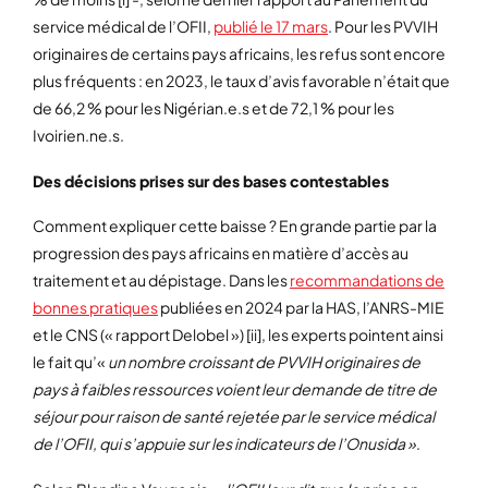
service médical de l’OFII,
publié le 17 mars
. Pour les PVVIH
originaires de certains pays africains, les refus sont encore
plus fréquents : en 2023, le taux d’avis favorable n’était que
de 66,2 % pour les Nigérian.e.s et de 72,1 % pour les
Ivoirien.ne.s.
Des décisions prises sur des bases contestables
Comment expliquer cette baisse ? En grande partie par la
progression des pays africains en matière d’accès au
traitement et au dépistage. Dans les
recommandations de
bonnes pratiques
publiées en 2024 par la HAS, l’ANRS-MIE
et le CNS (« rapport Delobel ») [ii], les experts pointent ainsi
le fait qu’«
un nombre croissant de PVVIH originaires de
pays à faibles ressources voient leur demande de titre de
séjour pour raison de santé rejetée par le service médical
de l’OFII, qui s’appuie sur les indicateurs de l’Onusida »
.