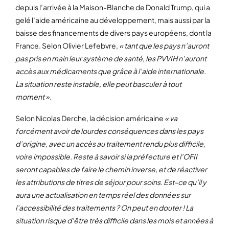
depuis l’arrivée à la Maison-Blanche de Donald Trump, qui a
gelé l’aide américaine au développement, mais aussi par la
baisse des financements de divers pays européens, dont la
France. Selon Olivier Lefebvre,
« tant que les pays n’auront
pas pris en main leur système de santé, les PVVIH n’auront
accès aux médicaments que grâce à l’aide internationale.
La situation reste instable, elle peut basculer à tout
moment »
.
Selon Nicolas Derche, la décision américaine
« va
forcément avoir de lourdes conséquences dans les pays
d’origine, avec un accès au traitement rendu plus difficile,
voire impossible. Reste à savoir si la préfecture et l’OFII
seront capables de faire le chemin inverse, et de réactiver
les attributions de titres de séjour pour soins. Est-ce qu’il y
aura une actualisation en temps réel des données sur
l’accessibilité des traitements ? On peut en douter ! La
situation risque d’être très difficile dans les mois et années à