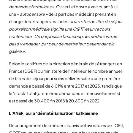
demandes formulées »
. Olivier Lefebvre y voit quant à lui
une
« autocensure »
de la part des médecins prenant en
charge des étrangers malades :
« un refus de titre de séjour
pour raison médicale signifie une OQTF et un recours
contentieux. Ce qui pousse beaucoup de médecins à ne
pas s’y engager, par peur de mettre leur patient dans la
galère »
.
Selon les chiffres de la direction générale des étrangers en
France (DGEF) du ministère de l’intérieur, le nombre annuel
de titres de séjour pour soins délivrés suite à une première
demande a baissé de 6,01% entre 2017 et 2023, tandis que
le ‘stock’ total (premières demandes et renouvellements)
est passé de 30.400 fin 2018 à 20.600 fin 2022.
L’ANEF, ou la ‘dématérialisation’ kafkaïenne
Découragement des médecins, avis défavorables de l’OFII,
OQTF toujours plus fréquentes… pour les associations de