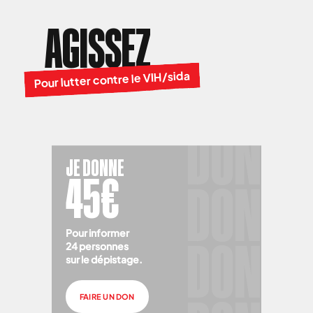
AGISSEZ
Pour lutter contre le VIH/sida
JE DONNE
45€
Pour informer
24 personnes
sur le dépistage.
FAIRE UN DON