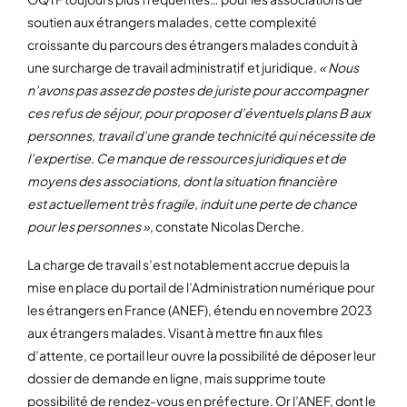
soutien aux étrangers malades, cette complexité
croissante du parcours des étrangers malades conduit à
une surcharge de travail administratif et juridique.
« Nous
n’avons pas assez de postes de juriste pour accompagner
ces refus de séjour, pour proposer d’éventuels plans B aux
personnes, travail d’une grande technicité qui nécessite de
l’expertise. Ce manque de ressources juridiques et de
moyens des associations, dont la situation financière
est actuellement très fragile, induit une perte de chance
pour les personnes »
, constate Nicolas Derche.
La charge de travail s’est notablement accrue depuis la
mise en place du portail de l’Administration numérique pour
les étrangers en France (ANEF), étendu en novembre 2023
aux étrangers malades. Visant à mettre fin aux files
d’attente, ce portail leur ouvre la possibilité de déposer leur
dossier de demande en ligne, mais supprime toute
possibilité de rendez-vous en préfecture. Or l’ANEF, dont le