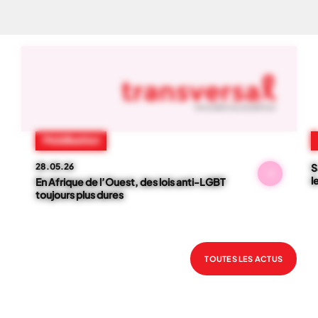
NOS ACTUS
01
-
06
Mobilisation
28.05.26
S
l
En Afrique de l’Ouest, des lois anti-LGBT
toujours plus dures
TOUTES LES ACTUS