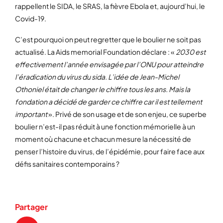
rappellent le SIDA, le SRAS, la fièvre Ebola et, aujourd’hui, le
Covid-19.
C’est pourquoi on peut regretter que le boulier ne soit pas
actualisé. La Aids memorial Foundation déclare : «
2030 est
effectivement l’année envisagée par l’ONU pour atteindre
l’éradication du virus du sida. L’idée de Jean-Michel
Othoniel était de changer le chiffre tous les ans. Mais la
fondation a décidé de garder ce chiffre car il est tellement
important
». Privé de son usage et de son enjeu, ce superbe
boulier n’est-il pas réduit à une fonction mémorielle à un
moment où chacune et chacun mesure la nécessité de
penser l’histoire du virus, de l’épidémie, pour faire face aux
défis sanitaires contemporains ?
Partager