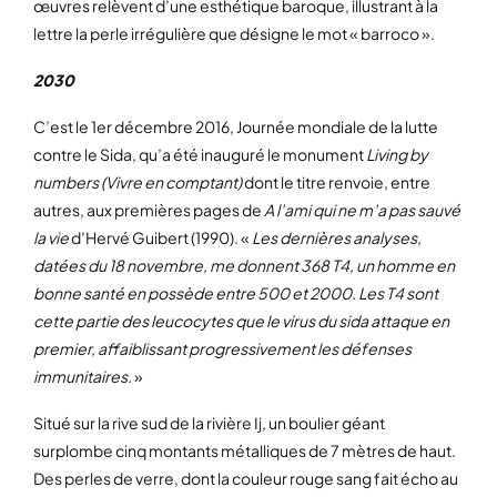
œuvres relèvent d’une esthétique baroque, illustrant à la
lettre la perle irrégulière que désigne le mot « barroco ».
2030
C’est le 1er décembre 2016, Journée mondiale de la lutte
contre le Sida, qu’a été inauguré le monument
Living by
numbers (Vivre en comptant)
dont le titre renvoie, entre
autres, aux premières pages de
A l’ami qui ne m’a pas sauvé
la vie
d’Hervé Guibert (1990). «
Les dernières analyses,
datées du 18 novembre, me donnent 368 T4, un homme en
bonne santé en possède entre 500 et 2000. Les T4 sont
cette partie des leucocytes que le virus du sida attaque en
premier, affaiblissant progressivement les défenses
immunitaires.
»
Situé sur la rive sud de la rivière Ij, un boulier géant
surplombe cinq montants métalliques de 7 mètres de haut.
Des perles de verre, dont la couleur rouge sang fait écho au