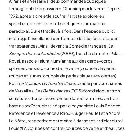
A Paris et à Versailles, deux commandes publiques
témoignent de la passion d’Othoniel pour le verre. Depuis
1992, après la cire et le soufre, l’artiste explore les
spécificités techniques et poétiques d’un matériau
paradoxal. Dur et fragile, à la fois. Dans l’espace public, il
interroge l’excellence des formes, des couleurs et… des
transparences. Ainsi, devant la Comédie française,
Le
Kiosque des noctambules
(2000), bouche du métro Palais-
Royal, associe l’aluminium (anneaux des garde-corps,
sphères des six colonnes) et le verre (coupole de perles
rouges et jaunes, coupole de perles bleues et violettes).
Pour
Le Bosquet du Théâtre d’eau,
dans le parc du château
de Versailles,
Les Belles danses
(2015) font dialoguer trois
sculptures-fontaines en perles dorées, au milieu de trois
bassins ovoïdes, dessinés par le paysagiste Louis Benech.
Référence et révérence à Raoul-Auger Feuillet et à André
Le Nôtre, respectivement maître à danser et jardinier du roi
Louis XIV. Courbes et contre-courbes de verre et d’eau, ces