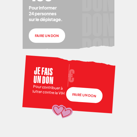
Pour informer
24 personnes
sur le dépistage.
FAIRE UN DON
JE FAIS
UN DON
Pour contribuer à
lutter contre le VIH
FAIRE UN DON