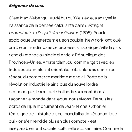
Exigence de sens
C’est Max Weber qui, au début du XXe siècle, a analysé la
naissance de la pensée calculante dans
L’éthique
protestante et l’esprit du capitalisme
(1905). Pour le
sociologue, Amsterdam et, son double, New York, ont joué
un rôle primordial dans ce processus historique. Ville la plus
riche du monde au siècle d’or de la République des
Provinces-Unies, Amsterdam, qui commerçait avec les
Indes occidentales et orientales, était alors au centre du
réseau du commerce maritime mondial. Porte de la
révolution industrielle ainsi que du nouvel ordre
économique, le « miracle hollandais » a contribué à
façonner le monde dans lequel nous vivons. Depuis les
bords de l’Ij, le monument de Jean-Michel Othoniel
témoigne de l’histoire d’une mondialisation économique
qui – on s’en rend de plus en plus compte – est,
inséparablement sociale, culturelle et… sanitaire. Comme le