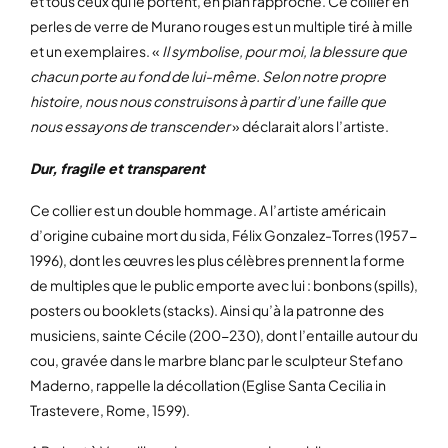
et tous ceux qui le portent, en plan rapproché. Ce collier en
perles de verre de Murano rouges est un multiple tiré à mille
et un exemplaires. «
Il symbolise, pour moi, la blessure que
chacun porte au fond de lui-même. Selon notre propre
histoire, nous nous construisons à partir d’une faille que
nous essayons de transcender
» déclarait alors l’artiste.
Dur, fragile et transparent
Ce collier est un double hommage. A l’artiste américain
d’origine cubaine mort du sida, Félix Gonzalez-Torres (1957-
1996), dont les œuvres les plus célèbres prennent la forme
de multiples que le public emporte avec lui : bonbons (spills),
posters ou booklets (stacks). Ainsi qu’à la patronne des
musiciens, sainte Cécile (200-230), dont l’entaille autour du
cou, gravée dans le marbre blanc par le sculpteur Stefano
Maderno, rappelle la décollation (Eglise Santa Cecilia in
Trastevere, Rome, 1599).