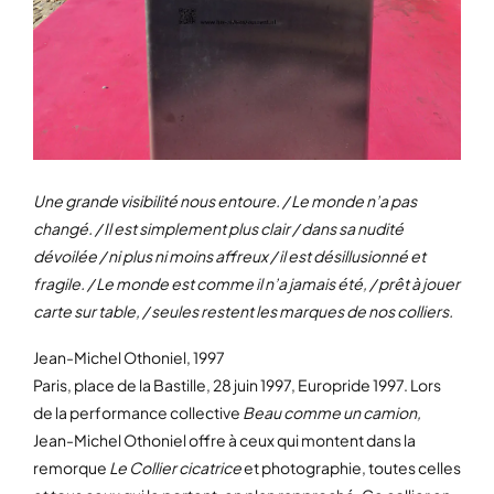
Une grande visibilité nous entoure. / Le monde n’a pas
changé. / Il est simplement plus clair / dans sa nudité
dévoilée / ni plus ni moins affreux / il est désillusionné et
fragile. / Le monde est comme il n’a jamais été, / prêt à jouer
carte sur table, / seules restent les marques de nos colliers.
Jean-Michel Othoniel, 1997
Paris, place de la Bastille, 28 juin 1997, Europride 1997. Lors
de la performance collective
Beau comme un camion,
Jean-Michel Othoniel offre à ceux qui montent dans la
remorque
Le Collier cicatrice
et photographie, toutes celles