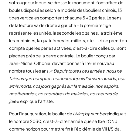
sol rouge sur lequel se dresse le monument, font office de
boules disposées selon le modèle des bouliers chinois, 13
tiges verticales comportent chacune 5 + 2 perles. Le sens
de la lecture va de droite à gauche – la première tige
représente les unités, la seconde les dizaines, la troisième
les centaines, la quatrièmes les milliers, etc. – et ne prend en
compte que les perles activées, c’est-à-dire celles qui sont
placées près de la barre centrale. Le boulier conçu par
Jean-Michel Othoniel devant donner à lire un nouveau
nombre tous les ans. «
Depuis toutes ces années, nous ne
faisons que compter : nos jours depuis l’arrivée du sida, nos
amis morts, nos jours gagnés sur la maladie, nos espoirs,
nos thérapies, nos nombres de malades, nos heures de
joie
» explique l’artiste.
Pour l’inauguration, le boulier de
Living by numbers
indiquait
le nombre 2030, c’est-à-dire l’année que se fixe l’ONU
comme horizon pour mettre fin à l’épidémie de VIH/Sida.