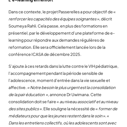
Dans ce contexte, le projet Passerelles a pour objectif de «
renforcer les capacités des équipes soignantes »
, décrit
Soumeya Rahli. Cela passe, en plus des formations en
présentiel, par le développement d’une plateforme de e-
learning pour répondre aux demandes régulières de
reformation. Elle sera officiellement lancée lors de la
conférence ICASA de décembre 2025.
S’ajoute à ces retards dans la lutte contre le VIH pédiatrique,
l’accompagnement pendant la période sensible de
l’adolescence, moment d’entrée dans la vie sexuelle et
affective.
« Notre besoin le plus urgent est la consolidation
de la pair éducation »
, annonce Dr Uwimana. Cette
consolidation doit se faire «
au niveau associatif et au niveau
des sites publics »
. Elle souligne la nécessité de «
former de
médiateurs pour que les jeunes restent dans le soin »
. «
Dans les entretiens collectifs, où les adolescents sont avec