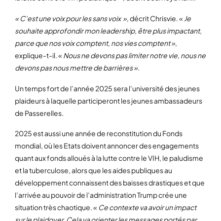
« C’est une voix pour les sans voix »
, décrit Chrisvie. «
Je
souhaite approfondir mon leadership, être plus impactant,
parce que nos voix comptent, nos vies comptent »
,
explique-t-il. «
Nous ne devons pas limiter notre vie, nous ne
devons pas nous mettre de barrières ».
Un temps fort de l’année 2025 sera l’université des jeunes
plaideurs à laquelle participeront les jeunes ambassadeurs
de Passerelles.
2025 est aussi une année de reconstitution du Fonds
mondial, où les Etats doivent annoncer des engagements
quant aux fonds alloués à la lutte contre le VIH, le paludisme
et la tuberculose, alors que les aides publiques au
développement connaissent des baisses drastiques et que
l’arrivée au pouvoir de l’administration Trump crée une
situation très chaotique. «
Ce contexte va avoir un impact
sur le plaidoyer. Cela va orienter les messages portés par