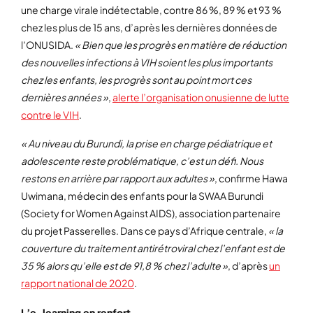
une charge virale indétectable, contre 86 %, 89 % et 93 %
chez les plus de 15 ans, d’après les dernières données de
l’ONUSIDA.
« Bien que les progrès en matière de réduction
des nouvelles infections à VIH soient les plus importants
chez les enfants, les progrès sont au point mort ces
dernières années »
,
alerte l’organisation onusienne de lutte
contre le VIH
.
« Au niveau du Burundi, la prise en charge pédiatrique et
adolescente reste problématique, c’est un défi. Nous
restons en arrière par rapport aux adultes »
, confirme Hawa
Uwimana, médecin des enfants pour la SWAA Burundi
(Society for Women Against AIDS), association partenaire
du projet Passerelles. Dans ce pays d’Afrique centrale,
« la
couverture du traitement antirétroviral chez l’enfant est de
35 % alors qu’elle est de 91,8 % chez l’adulte »
, d’après
un
rapport national de 2020
.
L’e-learning en renfort