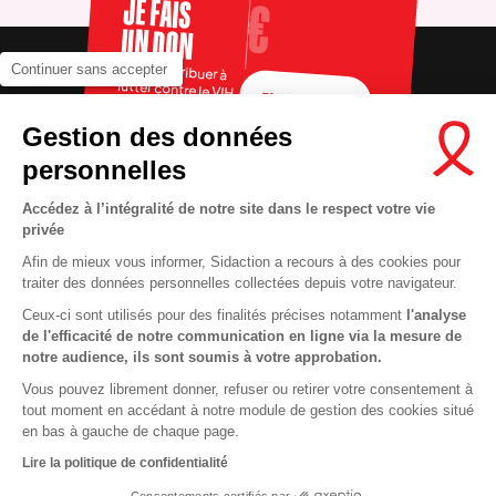
JE FAIS
UN DON
Pour contribuer à
Continuer sans accepter
lutter contre le VIH
FAIRE UN DON
Gestion des données
personnelles
Accédez à l’intégralité de notre site dans le respect votre vie
privée
Afin de mieux vous informer, Sidaction a recours à des cookies pour
traiter des données personnelles collectées depuis votre navigateur.
Ceux-ci sont utilisés pour des finalités précises notamment
l'analyse
RECRUTEMENT
Contact
de l'efficacité de notre communication en ligne via la mesure de
notre audience, ils sont soumis à votre approbation.
MENTIONS LÉGALES
Presse
Vous pouvez librement donner, refuser ou retirer votre consentement à
VIE PRIVÉE
FAQ
tout moment en accédant à notre module de gestion des cookies situé
COOKIES
Info santé
en bas à gauche de chaque page.
PLAN DU SITE
Espace donateurs
Lire la politique de confidentialité
Consentements certifiés par