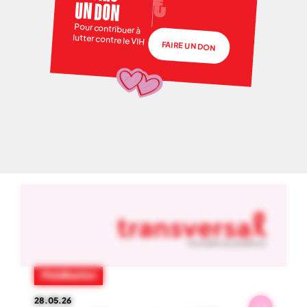
UN DON
Pour contribuer à
lutter contre le VIH
FAIRE UN DON
NOS ACTUS
01
-
06
Mobilisation
28.05.26