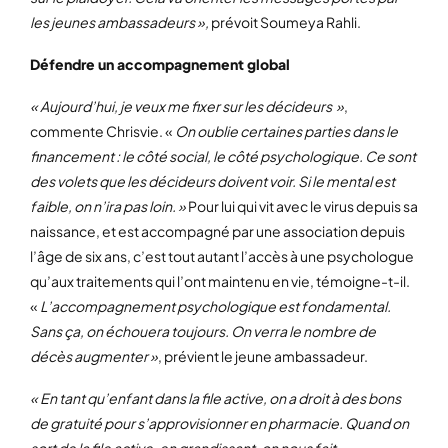
les jeunes ambassadeurs »,
prévoit Soumeya Rahli.
Défendre un accompagnement global
« Aujourd’hui, je veux me fixer sur les décideurs »
,
commente Chrisvie. «
On oublie certaines parties dans le
financement : le côté social, le côté psychologique. Ce sont
des volets que les décideurs doivent voir. Si le mental est
faible, on n’ira pas loin. »
Pour lui qui vit avec le virus depuis sa
naissance, et est accompagné par une association depuis
l’âge de six ans, c’est tout autant l’accès à une psychologue
qu’aux traitements qui l’ont maintenu en vie, témoigne-t-il.
«
L’accompagnement psychologique est fondamental.
Sans ça, on échouera toujours. On verra le nombre de
décès augmenter »
, prévient le jeune ambassadeur.
« En tant qu’enfant dans la file active, on a droit à des bons
de gratuité pour s’approvisionner en pharmacie. Quand on
sort de la file active, en grandissant, on nous fait