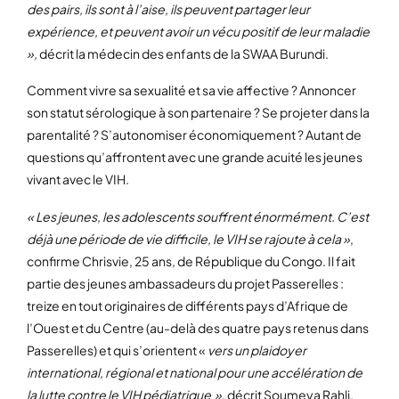
des pairs, ils sont à l’aise, ils peuvent partager leur
expérience, et peuvent avoir un vécu positif de leur maladie
»,
décrit la médecin des enfants de la SWAA Burundi.
Comment vivre sa sexualité et sa vie affective ? Annoncer
son statut sérologique à son partenaire ? Se projeter dans la
parentalité ? S’autonomiser économiquement ? Autant de
questions qu’affrontent avec une grande acuité les jeunes
vivant avec le VIH.
« Les jeunes, les adolescents souffrent énormément. C’est
déjà une période de vie difficile, le VIH se rajoute à cela »
,
confirme Chrisvie, 25 ans, de République du Congo. Il fait
partie des jeunes ambassadeurs du projet Passerelles :
treize en tout originaires de différents pays d’Afrique de
l’Ouest et du Centre (au-delà des quatre pays retenus dans
Passerelles) et qui s’orientent «
vers un plaidoyer
international, régional et national pour une accélération de
la lutte contre le VIH pédiatrique »
, décrit Soumeya Rahli.