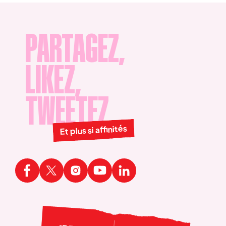
mentions légales
.
PARTAGEZ,
LIKEZ,
TWEETEZ
Et plus si affinités