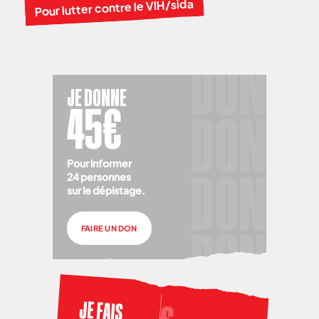
Pour lutter contre le VIH/sida
JE DONNE
45€
Pour informer
24 personnes
sur le dépistage.
FAIRE UN DON
JE FAIS