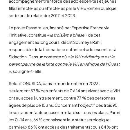
accompagnement renforcé des adolescen·tes et jeunes
filles infecté
·
es ou affecté
·
es par le VIH ») ont en quelque
sorte pris le relai entre 2017 et 2023.
Le projet Passerelles, financé par Expertise France via
l’Initiative, constitue
« la troisième phase »
de cet
engagement au long cours, décrit Soumeya Rahli,
responsable de la thématique enfants et adolescent·es à
Sidaction. Dans un contexte où
« le VIH pédiatrique est le
parent pauvre de la lutte contre le VIH en Afrique de l’Ouest
»
, souligne-t-elle.
Selon l’ONUSIDA, dans le monde entier en 2023,
seulement 57 % des enfants de 0 à 14 ans vivant avec le VIH
ont eu accès à un traitement, contre 77 % des personnes
âgées de plus de 15 ans. Concernant l’objectif des trois 95,
le soin aux enfants accuse un retard sur tous les plans. Parmi
les 0 -14 ans, 66 % connaissent leur statut sérologique ;
parmi eux 86 % ont accès à des traitements ; puis 84 % ont