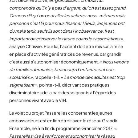
comprendre qu’il n’y a pas d’argent, qu’on est assez grand.
On nous dit qu’on peut aller les acheter nous-mêmes mais
personne n’est là pour nous financer ! Seuls, les jeunes ont
du mal à tenir, seuls ils sont dans l’inobservance. Il est
important de conserver les jeunes dans les associations »
,
analyse Chrisvie. Pour lui, l’accent doit être mis sur la mise
en place d’activités génératrices de revenus, car grandir
c’est aussi s’autonomiser économiquement. «
Nous venons
de familles démunies, beaucoup d’enfants sont non-
scolarisés »
, rappelle-t-il. «
Le monde des adultes est trop
stigmatisant »
, pointe-t-il, décrivant des pratiques
discriminatoires de la part des soignants à l’égard des
personnes vivant avec le VIH.
Le volet du projet Passerelles concernant les jeunes
ambassadeurs est en lien étroit avec le réseau Grandir
Ensemble, né à la fin du programme Grandir en 2017. «
Passerelles vise à renforcer et autonomiser le réseau