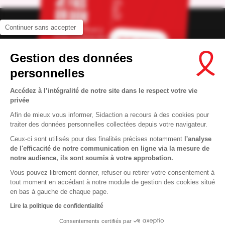
JE FAIS
UN DON
Pour contribuer à
Continuer sans accepter
lutter contre le VIH
FAIRE UN DON
Gestion des données
personnelles
Accédez à l’intégralité de notre site dans le respect votre vie
privée
Afin de mieux vous informer, Sidaction a recours à des cookies pour
traiter des données personnelles collectées depuis votre navigateur.
Ceux-ci sont utilisés pour des finalités précises notamment
l'analyse
RECRUTEMENT
Contact
de l'efficacité de notre communication en ligne via la mesure de
notre audience, ils sont soumis à votre approbation.
MENTIONS LÉGALES
Presse
Vous pouvez librement donner, refuser ou retirer votre consentement à
VIE PRIVÉE
FAQ
tout moment en accédant à notre module de gestion des cookies situé
COOKIES
Info santé
en bas à gauche de chaque page.
PLAN DU SITE
Espace donateurs
Lire la politique de confidentialité
Consentements certifiés par