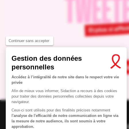
TWEET
Et plus si affin
Continuer sans accepter
Gestion des données
personnelles
Accédez à l’intégralité de notre site dans le respect votre vie
privée
Afin de mieux vous informer, Sidaction a recours à des cookies
pour traiter des données personnelles collectées depuis votre
navigateur.
Ceux-ci sont utilisés pour des finalités précises notamment
l'analyse de l'efficacité de notre communication en ligne via
la mesure de notre audience, ils sont soumis à votre
approbation.