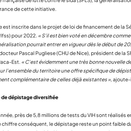
é française de lutte contre le sida (SFLS), la généralisati
France de cette initiative
.
 est inscrite dans le projet de loi de financement de la S
Plfss) pour 2022.
« S’il est bien voté en décembre comme
éralisation pourrait entrer en vigueur dès le début de 20
e docteur Pascal Pugliese (CHU de Nice), président de la 
Paca-Est.
« C’est évidemment une très bonne nouvelle de
sur l’ensemble du territoire une offre spécifique de dépi
ent complémentaire de celles déjà existantes »,
ajoute-i
 de dépistage diversifiée
née, près de 5,8 millions de tests du VIH sont réalisés e
 chiffre conséquent, le dépistage reste un point faible d