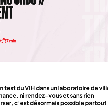
ENT
E
t
7 min
un test du VIH dans un laboratoire de vil
ance, ni rendez-vous et sans rien
ser, c’est désormais possible partout