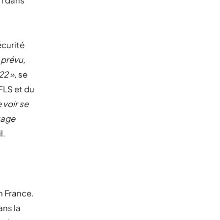
on dans
écurité
 prévu,
22 »,
se
SFLS et du
 voir se
stage
l.
n France.
ans la