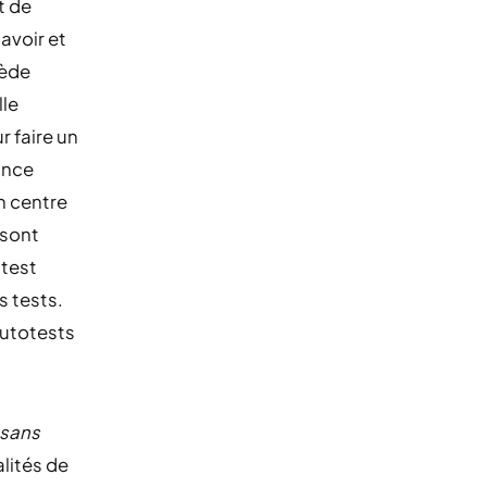
t de
avoir et
sède
lle
r faire un
ance
n centre
 sont
 test
s tests.
autotests
 sans
lités de