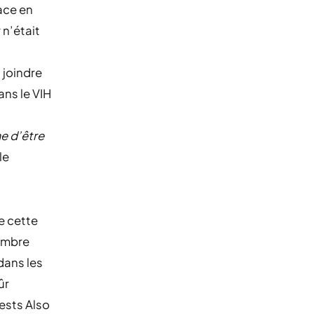
face en
 n’était
 joindre
ans le VIH
me d’être
le
e cette
cembre
 dans les
ûr
tests Also