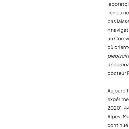
laboratoi
lien ou n
pas laiss
« navigat
un Corevi
où orient
plébiscit
accompag
docteur 
Aujourd’h
expérimen
2020), 44
Alpes-Mar
continué 