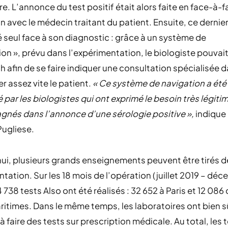
re. L’annonce du test positif était alors faite en face-à-
on avec le médecin traitant du patient. Ensuite, ce dernier
é seul face à son diagnostic : grâce à un système de
ion », prévu dans l’expérimentation, le biologiste pouvait
h afin de se faire indiquer une consultation spécialisée d
er assez vite le patient.
« Ce système de navigation a été
é par les biologistes qui ont exprimé le besoin très légiti
nés dans l’annonce d’une sérologie positive »,
indique 
Pugliese.
ui, plusieurs grands enseignements peuvent être tirés d
tation. Sur les 18 mois de l’opération (juillet 2019 – dé
 738 tests Also ont été réalisés : 32 652 à Paris et 12 086
itimes. Dans le même temps, les laboratoires ont bien s
à faire des tests sur prescription médicale. Au total, les 