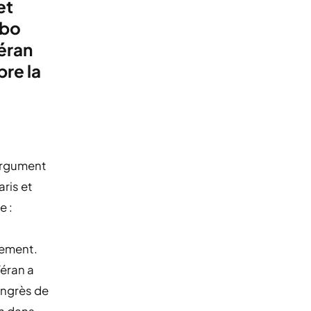
et
abo
Véran
bre la
argument
aris et
e :
tement.
Véran a
ongrès de