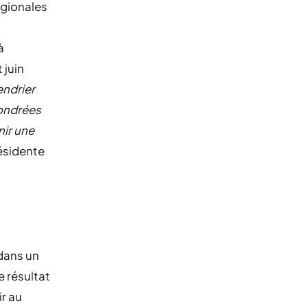
égionales
à
 juin
endrier
fondrées
ir une
résidente
 dans un
e résultat
ir au