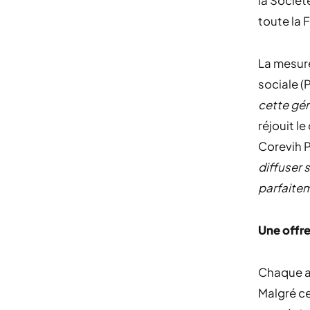
la Sociét
toute la 
La mesure
sociale (
cette gén
réjouit l
Corevih 
diffuser 
parfaitem
Une offre
Chaque an
Malgré ce