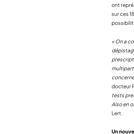
ont repré
sur ces 1
possibili
« On a co
dépistage
prescript
multipart
concerné 
docteur 
tests pre
Also en o
Lert.
Un nouve