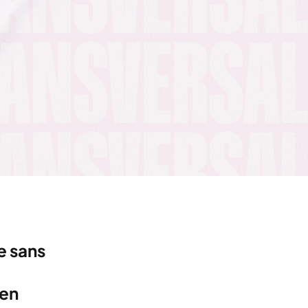
le sans
 en