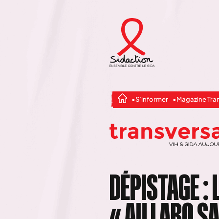
S’informer
Magazine Tra
DÉPISTAGE : 
« AU LABO S