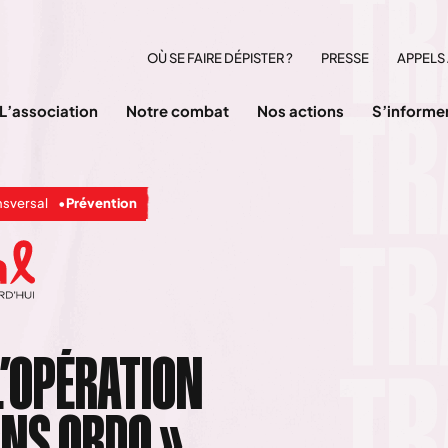
OÙ SE FAIRE DÉPISTER ?
PRESSE
APPELS 
L’association
Notre combat
Nos actions
S’informe
nsversal
Prévention
L’OPÉRATION
ANS ORDO »