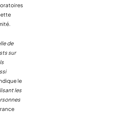
boratoires
cette
mité.
lle de
sts sur
ls
ssi
ndique le
isant les
personnes
France