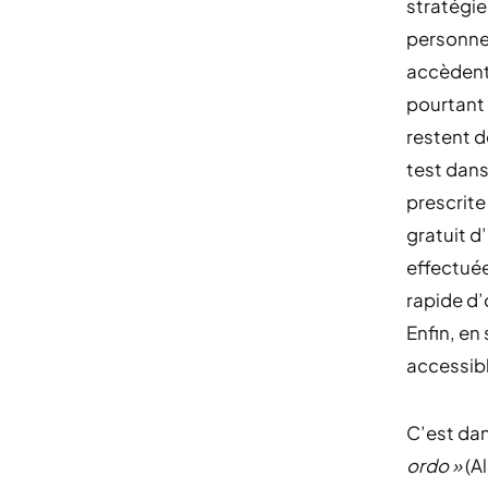
stratégie
personnes
accèdent 
pourtant 
restent d
test dans
prescrite
gratuit d
effectuée
rapide d’
Enfin, en
accessib
C’est dan
ordo »
(A