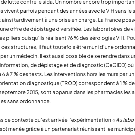
 de lutte contre le sida. Un nombre encore trop importan
 vivent parfois pendant des années avec le VIH sans le s
ainsi tardivement à une prise en charge. La France pos
une offre de dépistage diversifiée. Les laboratoires de vi
es piliers puisqu’ils réalisent 76 % des sérologies VIH. Pou
 ces structures, il faut toutefois être muni d’une ordonn
 par un médecin. Il est aussi possible de se rendre dans u
’information, de dépistage et de diagnostic (CeGIDD) où
 6 à 7 % des tests. Les interventions hors les murs par un
orientation diagnostique (TROD) correspondent à 1 % de
 septembre 2015, sont apparus dans les pharmacies les 
les sans ordonnance.
s ce contexte qu’est arrivée l’expérimentation
« Au labo
lso) menée grâce à un partenariat réunissant les municipa