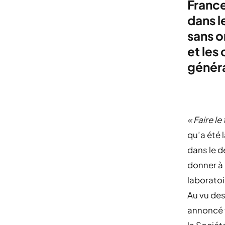
France
dans l
sans o
et les
généra
« Faire le
qu’a été 
dans le 
donner à 
laboratoi
Au vu des
annoncé 