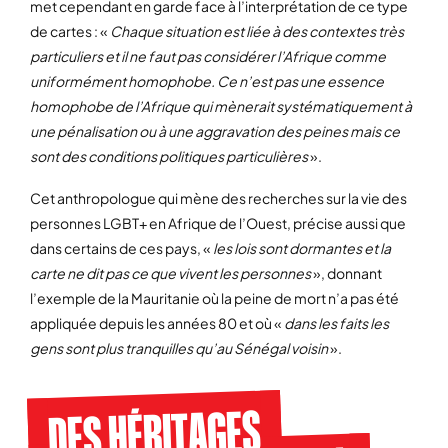
met cependant en garde face à l’interprétation de ce type
de cartes : «
Chaque situation est liée à des contextes très
particuliers et il ne faut pas considérer l’Afrique comme
uniformément homophobe. Ce n’est pas une essence
homophobe de l’Afrique qui mènerait systématiquement à
une pénalisation ou à une aggravation des peines mais ce
sont des conditions politiques particulières
».
Cet anthropologue qui mène des recherches sur la vie des
personnes LGBT+ en Afrique de l’Ouest, précise aussi que
dans certains de ces pays, «
les lois sont dormantes et la
carte ne dit pas ce que vivent les personnes
», donnant
l’exemple de la Mauritanie où la peine de mort n’a pas été
appliquée depuis les années 80 et où «
dans les faits les
gens sont plus tranquilles qu’au Sénégal voisin
».
DES HÉRITAGES