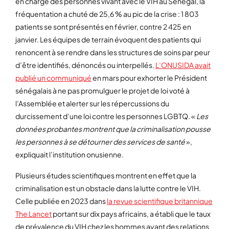
en charge des personnes vivant avec le VIH au Sénégal, la
fréquentation a chuté de 25,6 % au pic de la crise : 1 803
patients se sont présentés en février, contre 2 425 en
janvier. Les équipes de terrain évoquent des patients qui
renoncent à se rendre dans les structures de soins par peur
d’être identifiés, dénoncés ou interpellés.
L’ONUSIDA avait
publié un communiqué
en mars pour exhorter le Président
sénégalais à ne pas promulguer le projet de loi voté à
l’Assemblée et alerter sur les répercussions du
durcissement d’une loi contre les personnes LGBTQ. «
Les
données probantes montrent que la criminalisation pousse
les personnes à se détourner des services de santé
»,
expliquait l’institution onusienne.
Plusieurs études scientifiques montrent en effet que la
criminalisation est un obstacle dans la lutte contre le VIH.
Celle publiée en 2023 dans
la revue scientifique britannique
The Lancet
portant sur dix pays africains, a établi que le taux
de prévalence du VIH chez les hommes ayant des relations