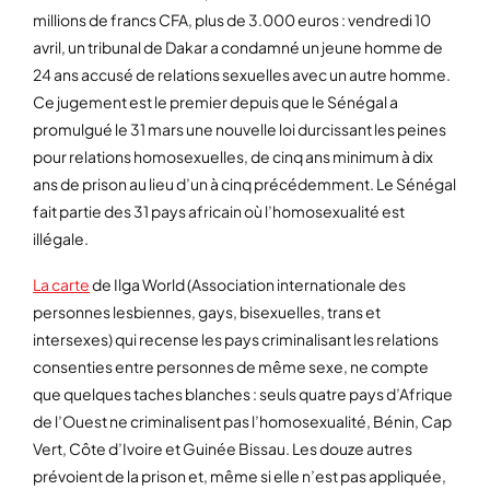
millions de francs CFA, plus de 3.000 euros : vendredi 10
avril, un tribunal de Dakar a condamné un jeune homme de
24 ans accusé de relations sexuelles avec un autre homme.
Ce jugement est le premier depuis que le Sénégal a
promulgué le 31 mars une nouvelle loi durcissant les peines
pour relations homosexuelles, de cinq ans minimum à dix
ans de prison au lieu d’un à cinq précédemment. Le Sénégal
fait partie des 31 pays africain où l’homosexualité est
illégale.
La carte
de Ilga World (Association internationale des
personnes lesbiennes, gays, bisexuelles, trans et
intersexes) qui recense les pays criminalisant les relations
consenties entre personnes de même sexe, ne compte
que quelques taches blanches : seuls quatre pays d’Afrique
de l’Ouest ne criminalisent pas l’homosexualité, Bénin, Cap
Vert, Côte d’Ivoire et Guinée Bissau. Les douze autres
prévoient de la prison et, même si elle n’est pas appliquée,