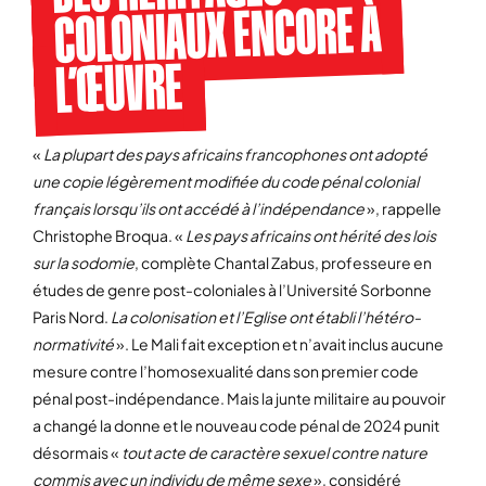
COLONIAUX ENCORE À
L’ŒUVRE
«
La plupart des pays africains francophones ont adopté
une copie légèrement modifiée du code pénal colonial
français lorsqu’ils ont accédé à l’indépendance
», rappelle
Christophe Broqua. «
Les pays africains ont hérité des lois
sur la sodomie
, complète Chantal Zabus, professeure en
études de genre post-coloniales à l’Université Sorbonne
Paris Nord.
La colonisation et l’Eglise ont établi l’hétéro-
normativité
». Le Mali fait exception et n’avait inclus aucune
mesure contre l’homosexualité dans son premier code
pénal post-indépendance. Mais la junte militaire au pouvoir
a changé la donne et le nouveau code pénal de 2024 punit
désormais «
tout acte de caractère sexuel contre nature
commis avec un individu de même sexe
», considéré