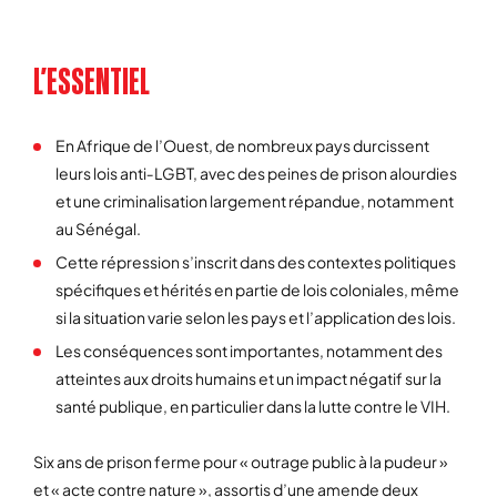
L’ESSENTIEL
En Afrique de l’Ouest, de nombreux pays durcissent
leurs lois anti‑LGBT, avec des peines de prison alourdies
et une criminalisation largement répandue, notamment
au Sénégal.
Cette répression s’inscrit dans des contextes politiques
spécifiques et hérités en partie de lois coloniales, même
si la situation varie selon les pays et l’application des lois.
Les conséquences sont importantes, notamment des
atteintes aux droits humains et un impact négatif sur la
santé publique, en particulier dans la lutte contre le VIH.
Six ans de prison ferme pour « outrage public à la pudeur »
et « acte contre nature », assortis d’une amende deux