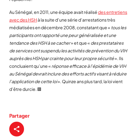
Au Sénégal, en 2011, une équipe avait réalisé
des entretiens
avec des HSH
à la suite d’une série d’arrestations très
médiatisées en décembre 2008, constatant que «
tous les
participants ont rapporté une peur généralisée et une
tendance des HSH à se cacher
» et que «
des prestataires
de services ont suspendu les activités de prévention du VIH
auprès des HSH par crainte pour leur propre sécurité
». Ils
concluaient qu’une «
réponse efficace à l’épidémie de VIH
au Sénégal devrait inclure des efforts actifs visant à réduire
l’application de cette loi
». Quinze ans plus tard, la loi vient
d’être durcie. 🟥
Partager