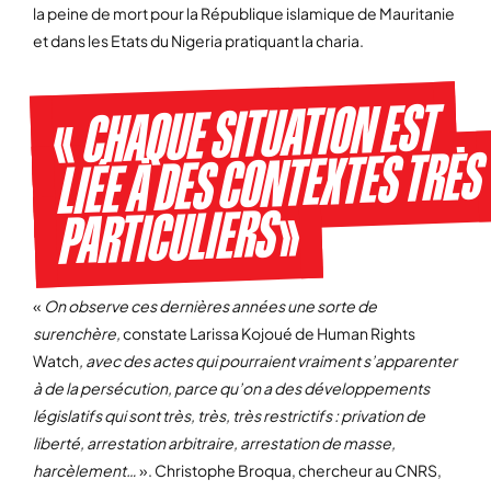
la peine de mort pour la République islamique de Mauritanie
et dans les Etats du Nigeria pratiquant la charia.
CHAQUE SITUATION EST
«
LIÉE À DES CONTEXTES TRÈS
»
PARTICULIERS
«
On observe ces dernières années une sorte de
surenchère,
constate Larissa Kojoué de Human Rights
Watch
, avec des actes qui pourraient vraiment s’apparenter
à de la persécution, parce qu’on a des développements
législatifs qui sont très, très, très restrictifs : privation de
liberté, arrestation arbitraire, arrestation de masse,
harcèlement…
». Christophe Broqua, chercheur au CNRS,