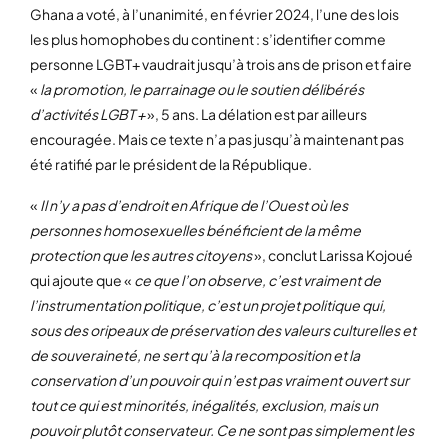
Ghana a voté, à l’unanimité, en février 2024, l’une des lois
les plus homophobes du continent : s’identifier comme
personne LGBT+ vaudrait jusqu’à trois ans de prison et faire
«
la promotion, le parrainage ou le soutien délibérés
d’activités LGBT +
», 5 ans. La délation est par ailleurs
encouragée. Mais ce texte n’a pas jusqu’à maintenant pas
été ratifié par le président de la République.
«
Il n’y a pas d’endroit en Afrique de l’Ouest où les
personnes homosexuelles bénéficient de la même
protection que les autres citoyens
», conclut Larissa Kojoué
qui ajoute que «
ce que l’on observe, c’est vraiment de
l’instrumentation politique, c’est un projet politique qui,
sous des oripeaux de préservation des valeurs culturelles et
de souveraineté, ne sert qu’à la recomposition et la
conservation d’un pouvoir qui n’est pas vraiment ouvert sur
tout ce qui est minorités, inégalités, exclusion, mais un
pouvoir plutôt conservateur. Ce ne sont pas simplement les