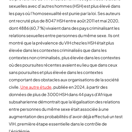
sexuelles avec d’autres hommes (HSH) est plus élevé dans
les pays où l’homosexualité est punie par la loi. Ses auteurs
ont recruté plus de 8047 HSH entre août 2011 et mai 2020,
dont 4886 (60,7 %) vivaient dans des pays criminalisant les
relations sexuelles entre personnes du même sexe. Ils ont
montré que la prévalence du VIH chez les HSH était plus
élevée dans les contextes criminalisés que dans les
contextes non criminalisés, plus élevée dans les contextes
où des poursuites récentes avaient eu lieu que dans ceux
sans poursuites et plus élevée dans les contextes
comportant des obstacles aux organisations de la société
civile.
Une autre étude
, publiée en 2024, à partir des
données de plus de 3000 HSH dans 44 pays d’Afrique
subsaharienne démontrait que la légalisation des relations
entre personnes du même sexe était associée à une
augmentation des probabilités d’avoir déjà effectué un test
VIH, première étape essentielle dans le contrôle de
l’épidémie.