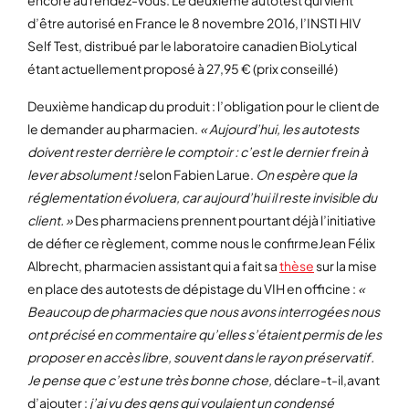
d’être autorisé en France le 8 novembre 2016, l’INSTI HIV
Self Test, distribué par le laboratoire canadien BioLytical
étant actuellement proposé à 27,95 € (prix conseillé)
Deuxième handicap du produit : l’obligation pour le client de
le demander au pharmacien.
« Aujourd’hui, les autotests
doivent rester derrière le comptoir : c’est le dernier frein à
lever absolument !
selon Fabien Larue.
On espère que la
réglementation évoluera, car aujourd’hui il reste invisible du
client. »
Des pharmaciens prennent pourtant déjà l’initiative
de défier ce règlement, comme nous le confirmeJean Félix
Albrecht, pharmacien assistant qui a fait sa
thèse
sur la mise
en place des autotests de dépistage du VIH en officine :
«
Beaucoup de pharmacies que nous avons interrogées nous
ont précisé en commentaire qu’elles s’étaient permis de les
proposer en accès libre, souvent dans le rayon préservatif.
Je pense que c’est une très bonne chose,
déclare-t-il,avant
d’ajouter :
j’ai vu des gens qui voulaient un condensé