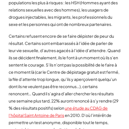
populations les plus à risques : les HSH (Hommes ayant des
relations sexuelles avec des hommes), les usagers de
drogues injectables, les migrants, les professionnels du
sexe et les personnes qui ont de nombreux partenaires.
Certains refusent encore de se faire dépister de peur du
résultat. Certains sont embarrassés à l’idée de parler de
leur vie sexuelle, d’autres agacés à l’idée d’attendre. Quand
ils se décident finalement, ils le font à un moment où ils s’en
sentent le courage. S’ils n’ont pas la possibilité de le faire à
ce moment là (car le Centre de dépistage gratuit est fermé,
la file d’attente trop longue, qu’ils y aperçoivent quelqu’un
dont ils ne veulent pas être reconnus…), certains
renoncent… Quand il s’agira d’aller chercher les résultats
une semaine plus tard, 22% auront renoncé à s’y rendre (29
% des résultats positifs) selon
une étude au CDAG de
l’hôpital Saint Antoine de Paris
en 2010. D’où l’intérêt de
permettre un test anonyme, disponible tout le temps,