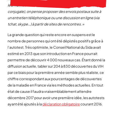
leur homosexualité à leur entourage ou ont un vie extra-
conjugale)
, on pense proposer des envois postaux suite à
un entretien téléphonique ou une discussion en ligne (via
tchat, skype…) à partir de sites de rencontres. »
La grande question qui reste encore en suspens est le
nombre de personnes qui ont été dépistés positifs grâce à
l’autotest. Très optimiste, le Conseil National du Sida avait
estimé en 2013 que son introduction en France pourrait
permettre de découvrir 4 000 nouveaux cas. Étant donné la
diffusion actuelle, tabler sur 204 à 830 découvertes du VIH
par ce biais pour la première année semble plus réaliste, ce
chiffre correspondant aux pourcentages de découvertes
de la maladie en France via les méthodes actuelles. En tout
état de cause il faudra vraisemblablement attendre
décembre 2017 pour avoir une première idée, les autotests
ayant été ajoutés à la
déclaration obligatoire
courant 2016.