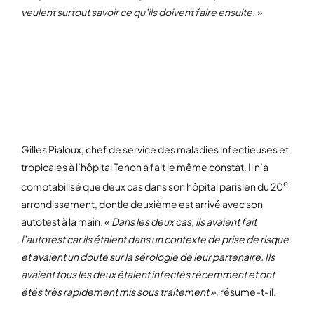
veulent surtout savoir ce qu’ils doivent faire ensuite. »
L’ÉCOUTE PAR SIDA INFO
SERVICE
Gilles Pialoux, chef de service des maladies infectieuses et
tropicales à l’hôpital Tenon a fait le même constat. Il n’a
e
comptabilisé que deux cas dans son hôpital parisien du 20
arrondissement, dontle deuxième est arrivé avec son
autotest à la main
.
«
Dans les deux cas, ils avaient fait
l’autotest car ils étaient dans un contexte de prise de risque
et avaient un doute sur la sérologie de leur partenaire. Ils
avaient tous les deux étaient infectés récemment et ont
étés très rapidement mis sous traitement »
, résume-t-il.