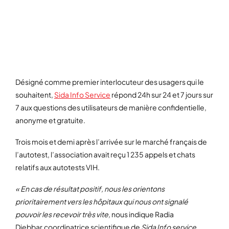
LA DISTRIBUTION PAR LES
ASSOCIATIONS
Désigné comme premier interlocuteur des usagers qui le
souhaitent,
Sida Info Service
répond 24h sur 24 et 7 jours sur
7 aux questions des utilisateurs de manière confidentielle,
anonyme et gratuite.
Trois mois et demi après l’arrivée sur le marché français de
l’autotest, l’association avait reçu 1 235 appels et chats
relatifs aux autotests VIH.
« En cas de résultat positif, nous les orientons
prioritairement vers les hôpitaux qui nous ont signalé
pouvoir les recevoir très vite,
nous indique Radia
Djebbar,coordinatrice scientifique de
Sida Info service
,