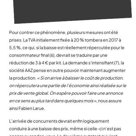
Pour contrer ce phénomène, plusieurs mesures ont été
prises. La TVA initialement fixée à 20 % tombera en 2017 à
5,5 %, ce qui, si la baisse est réellement répercutée pour le
consommateur final (6), devrait se traduire par une
réduction de 3 à 4 € par kit. La demande s’intensifiant (7), la
société AAZ pense en outre pouvoir maintenant augmenter
la production.
« Si on arrive à baisser le coût de production,
on répercutera une partie de l’économie ainsi réalisée sur le
prix de vente global. On espère pouvoir faire une annonce
en ce sens au plus tard dans quelques mois »
, nous assure
ainsi Fabien Larue.
L’arrivée de concurrents devrait enfin logiquement
conduire à une baisse des prix, même si celle-ci n’est pas
encore au rendez-vous. Le deuxième autotest qui vient