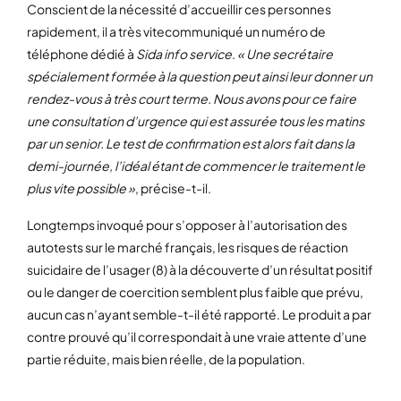
Conscient de la nécessité d’accueillir ces personnes
rapidement, il a très vitecommuniqué un numéro de
téléphone dédié à
Sida info service
.
« Une secrétaire
spécialement formée à la question peut ainsi leur donner un
rendez-vous à très court terme. Nous avons pour ce faire
une consultation d’urgence qui est assurée tous les matins
par un senior. Le test de confirmation est alors fait dans la
demi-journée, l’idéal étant de commencer le traitement le
plus vite possible »
, précise-t-il.
Longtemps invoqué pour s’opposer à l’autorisation des
autotests sur le marché français, les risques de réaction
suicidaire de l’usager (8) à la découverte d’un résultat positif
ou le danger de coercition semblent plus faible que prévu,
aucun cas n’ayant semble-t-il été rapporté. Le produit a par
contre prouvé qu’il correspondait à une vraie attente d’une
partie réduite, mais bien réelle, de la population.