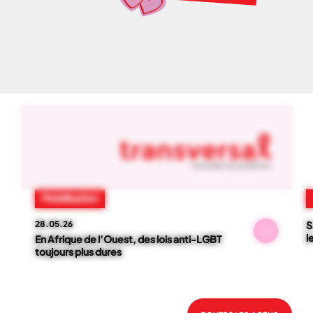
NOS ACTUS
01
-
06
Mobilisation
28.05.26
S
l
En Afrique de l’Ouest, des lois anti-LGBT
toujours plus dures