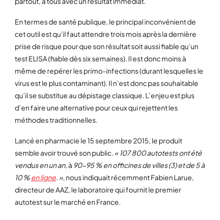
partout, à tous avec un résultat immédiat.
En termes de santé publique, le principal inconvénient de
cet outil est qu’il faut attendre trois mois après la dernière
prise de risque pour que son résultat soit aussi fiable qu’un
test ELISA (fiable dès six semaines). Il est donc moins à
même de repérer les primo-infections (durant lesquelles le
virus est le plus contaminant). Il n’est donc pas souhaitable
qu’il se substitue au dépistage classique. L’enjeu est plus
d’en faire une alternative pour ceux qui rejettent les
méthodes traditionnelles.
Lancé en pharmacie le 15 septembre 2015, le produit
semble avoir trouvé son public.
« 107 800 autotests ont été
vendus en un an,
à
90-95 % en officines de villes (3) et de 5 à
10 %
en ligne
. »,
nous indiquait récemment Fabien Larue,
directeur de AAZ, le laboratoire qui fournit le premier
autotest sur le marché en France.