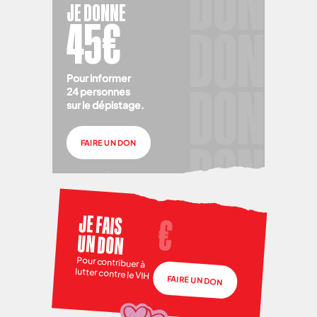
JE DONNE
45€
Pour informer
24 personnes
sur le dépistage.
FAIRE UN DON
JE FAIS
UN DON
Pour contribuer à
lutter contre le VIH
FAIRE UN DON