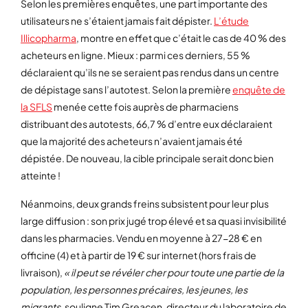
Selon les premières enquêtes, une part importante des
utilisateurs ne s’étaient jamais fait dépister.
L’étude
Illicopharma
, montre en effet que c’était le cas de 40 % des
acheteurs en ligne. Mieux : parmi ces derniers, 55 %
déclaraient qu’ils ne se seraient pas rendus dans un centre
de dépistage sans l’autotest. Selon la première
enquête de
la SFLS
menée cette fois auprès de pharmaciens
distribuant des autotests, 66,7 % d’entre eux déclaraient
que la majorité des acheteurs n’avaient jamais été
dépistée. De nouveau, la cible principale serait donc bien
atteinte !
Néanmoins, deux grands freins subsistent pour leur plus
large diffusion : son prix jugé trop élevé et sa quasi invisibilité
dans les pharmacies. Vendu en moyenne à 27-28 € en
officine (4) et à partir de 19 € sur internet (hors frais de
livraison),
« il peut se révéler cher pour
toute une partie de la
population, les personnes précaires, les jeunes, les
migrants,
souligne Tim Greacen, directeur du laboratoire de