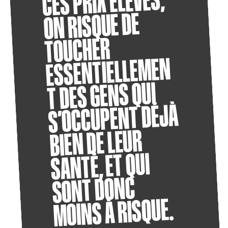
CES PRIX ÉLEVÉS,
ON RISQUE DE
TOUCHER
ESSENTIELLEMEN
T DES GENS QUI
S’OCCUPENT DÉJÀ
BIEN DE LEUR
SANTÉ, ET QUI
SONT DONC
MOINS À RISQUE.