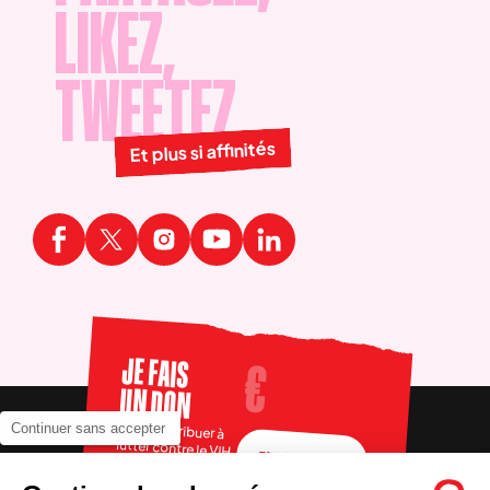
LIKEZ,
TWEETEZ
Et plus si affinités
JE FAIS
UN DON
Pour contribuer à
Continuer sans accepter
lutter contre le VIH
FAIRE UN DON