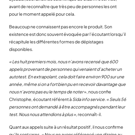
avant de reconnaître que très peu de personnes les ont
pour le moment appelé pour cela.
Beaucoup ne connaissent pas encore le produit. Son
existence est donc souvent évoquée par l’écoutant lorsqu’il
récapitule les différentes formes de dépistages
disponibles.
« Les huit premiers mois, nous n’avons recensé que 600
appels provenant de personnes qui venaient d’acheter un
autotest. En extrapolant, cela doit faire environ 900 sur une
année, même si on a fort bien pu en recevoir davantage que
nous n’avons pas eu le temps de noter
», nous confie
Christophe, écoutant référent à
Sida info service
.
« Seuls 56
personnes ont demandé à être accompagnés pendant leur
test. Nous nous attendions à plus »,
reconnaît-il.
Quant aux appels suite à un résultat positif, il nous confirme
qu’ils sont rares.
« Nous en avons référencé une dizaine au