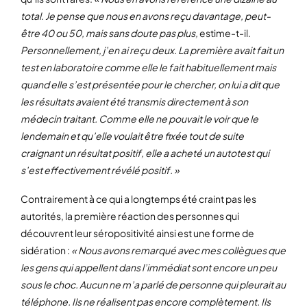
total. Je pense que nous en avons reçu davantage, peut-
être 40 ou 50, mais sans doute pas plus,
estime-t-il.
Personnellement, j’en ai reçu deux. La première avait fait un
test en laboratoire comme elle le fait habituellement mais
quand elle s’est présentée pour le chercher, on lui a dit que
les résultats avaient été transmis directement à son
médecin traitant. Comme elle ne pouvait le voir que le
lendemain et qu’elle voulait être fixée tout de suite
craignant un résultat positif, elle a acheté un autotest qui
s’est effectivement révélé positif. »
Contrairement à ce qui a longtemps été craint pas les
autorités, la première réaction des personnes qui
découvrent leur séropositivité ainsi est une forme de
sidération :
« Nous avons remarqué avec mes collègues que
les gens qui appellent dans l’immédiat sont encore un peu
sous le choc. Aucun ne m’a parlé de personne qui pleurait au
téléphone. Ils ne réalisent pas encore complètement. Ils