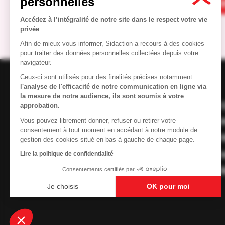
personnelles
Accédez à l’intégralité de notre site dans le respect votre vie
privée
Afin de mieux vous informer, Sidaction a recours à des cookies
pour traiter des données personnelles collectées depuis votre
navigateur.
Ceux-ci sont utilisés pour des finalités précises notamment
l'analyse de l'efficacité de notre communication en ligne via
la mesure de notre audience, ils sont soumis à votre
approbation.
Vous pouvez librement donner, refuser ou retirer votre
consentement à tout moment en accédant à notre module de
gestion des cookies situé en bas à gauche de chaque page.
I
Lire la politique de confidentialité
Consentements certifiés par
Je choisis
OK pour moi
Axeptio consent
Plateforme de Gestion du Consentement : Personnali
Notre plateforme vous permet d'adapter et de gérer v